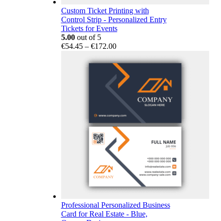
Custom Ticket Printing with
Control Strip - Personalized Entry
Tickets for Events
5.00
out of 5
Price
€
54.45
–
€
172.00
range:
€54.45
through
€172.00
Professional Personalized Business
Card for Real Estate - Blue,