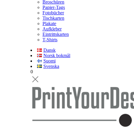
Broschüren
Papier-Tags
Fotobücher
Tischkarten
Plakate
Aufkleber
Eintrittskarten
T-Shirts
Dansk
Norsk bokmål
Suomi
Svenska
0