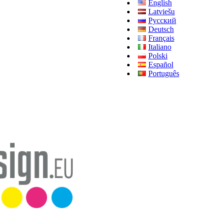
English
Latviešu
Русский
Deutsch
Français
Italiano
Polski
Español
Português