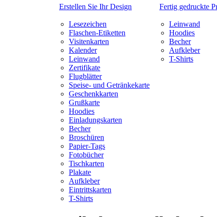
Erstellen Sie Ihr Design
Fertig gedruckte P
Lesezeichen
Leinwand
Flaschen-Etiketten
Hoodies
Visitenkarten
Becher
Kalender
Aufkleber
Leinwand
T-Shirts
Zertifikate
Flugblätter
Speise- und Getränkekarte
Geschenkkarten
Grußkarte
Hoodies
Einladungskarten
Becher
Broschüren
Papier-Tags
Fotobücher
Tischkarten
Plakate
Aufkleber
Eintrittskarten
T-Shirts