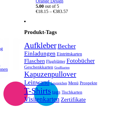
Orange Design
5.00
out of 5
Price
€
18.15
–
€
383.57
range:
€18.15
through
Produkt-Tags
€383.57
Aufkleber
Becher
ng
Einladungen
Eintrittskarten
Fotobücher
Flaschen
Flugblätter
n
Geschenkkarten
Grußkarten
onen
Kapuzenpullover
Leinwand
Menü
Prospekte
Lesezeichen
T-Shirts
tags
Tischkarten
Visitenkarten
Zertifikate