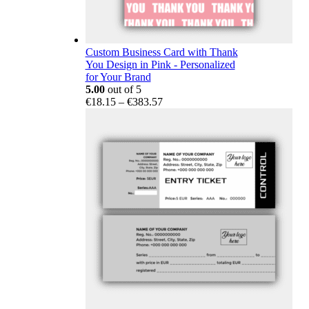
Custom Business Card with Thank
You Design in Pink - Personalized
for Your Brand
5.00
out of 5
Price
€
18.15
–
€
383.57
range:
€18.15
through
€383.57