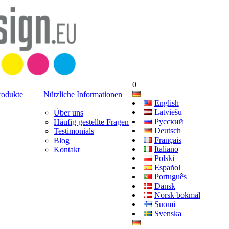
0
rodukte
Nützliche Informationen
English
Latviešu
Über uns
Русский
Häufig gestellte Fragen
Deutsch
Testimonials
Français
Blog
Italiano
Kontakt
Polski
Español
Português
Dansk
Norsk bokmål
Suomi
Svenska