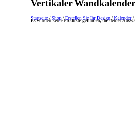
Vertikaler Wandkalender
Startseite
/
Shop
/
Erstellen Sie Ihr Design
/
Kalender
/
Es wurden keine Produkte gefunden, die deiner Auswa