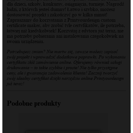
dla dzieci, szkoły, konkursy, osiągnięcia, turnieje. Nagrodź
ludzi, z których jesteś dumny! Łatwo i szybko, możesz
dostosować projekt i zakończyć go w kilka minut!
Zapraszamy do korzystania z Printyourdesign custom
certificate maker, aby zrobić tyle certyfikatów, ile potrzeba,
łatwiej niż kiedykolwiek! Korzystaj z edytora już teraz, nie
ma potrzeby pobierania ani instalowania czegokolwiek na
swoim urządzeniu.
Potrzebujesz zmian? Nie martw się, zawsze możesz zapisać
swój projekt i wprowadzić dodatkowe poprawki. Po wykonaniu
certyfikatu złóż zamówienie online. Oferujemy również usługi
drukowania – to takie szybkie i proste! Nie tylko przystępne
ceny, ale i gwarancja zadowolenia klienta! Zacznij tworzyć
swój idealny certyfikat dzięki narzędziu online Printyourdesign
już teraz!
Podobne produkty