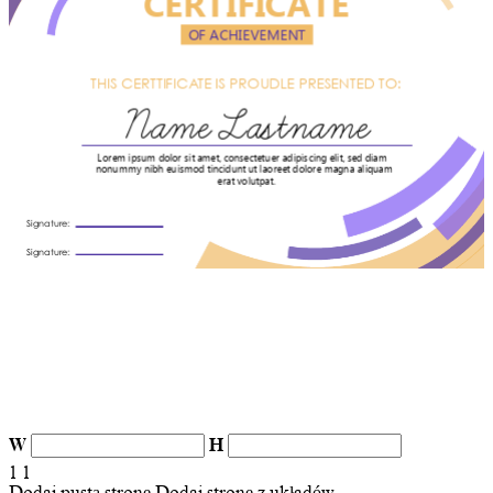
W
H
1
1
Dodaj pustą stronę
Dodaj stronę z układów