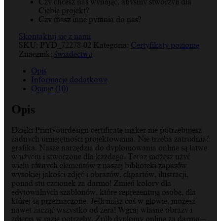
Czy chcesz nas wynająć, abyśmy stworzyli dla
Ciebie projekt?
Czy masz inne pytania do nas?
Skontaktuj się z nami
SKU:
PYD_72278-02
Kategoria:
Certyfikaty poziome
Znacznik:
świadectwa
Opis
Informacje dodatkowe
Opinie (10)
Opis
Dzięki Printyourdesign certificate maker nie potrzebujesz
żadnych umiejętności projektowania. Nie trzeba zatrudniać
grafika. Nasze narzędzia do dyplomowania online są łatwe
w użyciu i stworzone dla każdego. Teraz możesz użyć
wielu różnych elementów z naszej biblioteki zapasów
wysokiej jakości zdjęć i obrazów, clipartów, ilustracji,
ponad stu czcionek za darmo! Zmień kolory dla
edytowalnych szablonów, które reprezentują osobę, dla
której są przeznaczone. Jeśli masz coś w głowie, możesz
nawet zacząć wszystko od zera! Wgraj własne obrazy i
zdjęcia w razie potrzeby. Zrób dyplomy online za darmo –