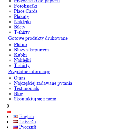
Przywieszki do papieru
Fotoksiążki
Place Cards
Plakaty
Naklejki
Bilety
T-shirty
Gotowe produkty drukowane
Płótno
Bluzy z kapturem
Kubki
Naklejki
T-shirty
Przydatne informacje
O nas
Najczęściej zadawane pytania
Testimonials
Blog
Skontaktuj się z nami
0
English
Latviešu
Русский