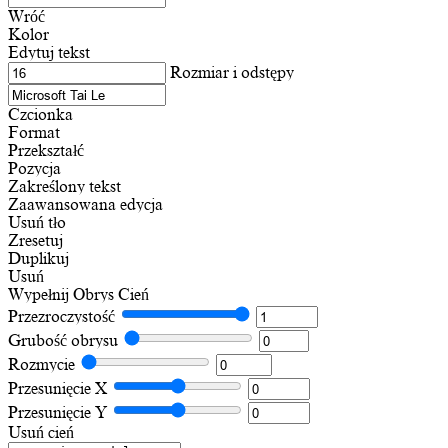
Wróć
Kolor
Edytuj tekst
Rozmiar i odstępy
Czcionka
Format
Przekształć
Pozycja
Zakreślony tekst
Zaawansowana edycja
Usuń tło
Zresetuj
Duplikuj
Usuń
Wypełnij
Obrys
Cień
Przezroczystość
Grubość obrysu
Rozmycie
Przesunięcie X
Przesunięcie Y
Usuń cień