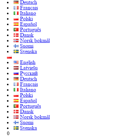
Deutsch
Français
Italiano
Polski
Español
Português
Dansk
Norsk bokmål
Suomi
Svenska
English
Latviešu
Русский
Deutsch
Français
Italiano
Polski
Español
Português
Dansk
Norsk bokmål
Suomi
Svenska
0