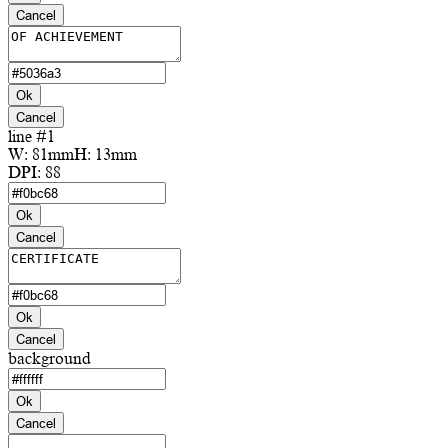
Cancel
Ok
Cancel
line #1
W:
81mm
H:
13mm
DPI:
88
Ok
Cancel
Ok
Cancel
background
Ok
Cancel