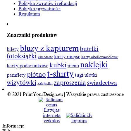
Polityka zwrotów i refundacji
Polityka prywatności
Regulamin
Znaczniki produktów
bluzy z kapturem
butelki
bilety
fotoksiążki
karty miejsc
karty okolicznościowe
kalendarze
naklejki
kubki
karty podarunkowe
menu
t-shirty
płótno
tagi
pamflety
ulotki
wizytówki
zaproszenia
świadectwa
zakładki
© 2021 PrintYourDesign.eu | Wszystkie prawa zastrzeżone
Informacje