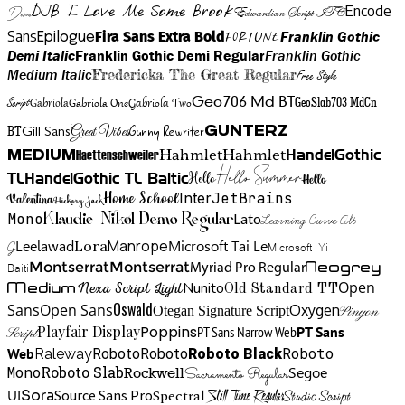
DJB I Love Me Some Brook
Encode
Edwardian Script ITC
Demo
Sans
Franklin Gothic
Fira Sans Extra Bold
Fortune
Epilogue
Demi Italic
Franklin Gothic Demi Regular
Franklin Gothic
Medium Italic
Fredericka The Great Regular
Free Style
Gabriola One
Gabriola Two
Geo706 Md BT
GeoSlab703 MdCn
Script
Gabriola
BT
Gunny Rewriter
Great Vibes
Gunterz
Gill Sans
Hahmlet
Hahmlet
Haettenschweiler
HandelGothic
Medium
Hello Summer
TL
HandelGothic TL Baltic
Hello
Hello
Home School
Inter
JetBrains
Valentina
Hickory Jack
Mono
Lato
Learning Curve Alt
Klaudie Nikol Demo Regular
Manrope
Lora
Leelawad
Microsoft Tai Le
G
Microsoft Yi
Neogrey
Montserrat
Montserrat
Baiti
Myriad Pro Regular
Open
Medium
Nunito
Nexa Script Light
Old Standard TT
Oswald
Sans
Open Sans
Oxygen
Otegan Signature Script
Pinyon
Playfair Display
Poppins
PT Sans Narrow Web
PT Sans
Script
Roboto
Web
Roboto
Roboto
Roboto Black
Raleway
Mono
Roboto Slab
Segoe
Rockwell
Sacramento Regular
UI
Spectral
Sora
Source Sans Pro
Still Time Regular
Studio Script