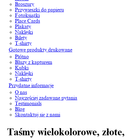
Broszury
Przywieszki do papieru
Fotoksiążki
Place Cards
Plakaty
Naklejki
Bilety
T-shirty
Gotowe produkty drukowane
Płótno
Bluzy z kapturem
Kubki
Naklejki
T-shirty
Przydatne informacje
O nas
Najczęściej zadawane pytania
Testimonials
Blog
Skontaktuj się z nami
Taśmy wielokolorowe, złote,