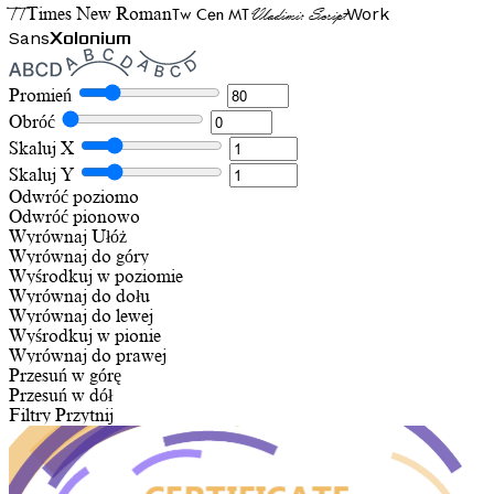
TT
Tw Cen MT
Work
Times New Roman
Vladimir Script
Sans
Xolonium
Promień
Obróć
Skaluj X
Skaluj Y
Odwróć poziomo
Odwróć pionowo
Wyrównaj
Ułóż
Wyrównaj do góry
Wyśrodkuj w poziomie
Wyrównaj do dołu
Wyrównaj do lewej
Wyśrodkuj w pionie
Wyrównaj do prawej
Przesuń w górę
Przesuń w dół
Filtry
Przytnij