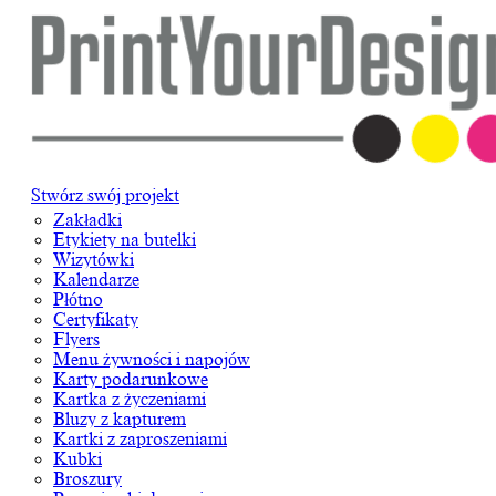
Stwórz swój projekt
Zakładki
Etykiety na butelki
Wizytówki
Kalendarze
Płótno
Certyfikaty
Flyers
Menu żywności i napojów
Karty podarunkowe
Kartka z życzeniami
Bluzy z kapturem
Kartki z zaproszeniami
Kubki
Broszury