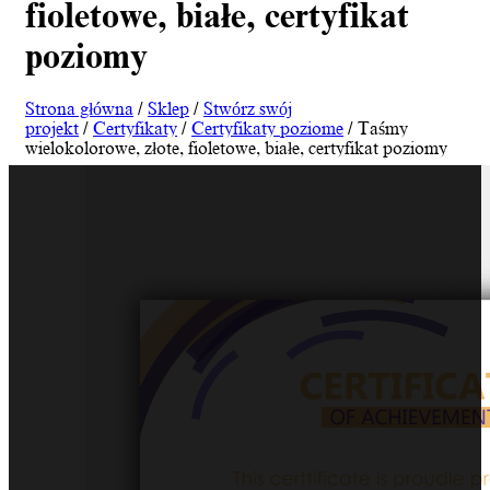
fioletowe, białe, certyfikat
poziomy
Strona główna
/
Sklep
/
Stwórz swój
projekt
/
Certyfikaty
/
Certyfikaty poziome
/ Taśmy
wielokolorowe, złote, fioletowe, białe, certyfikat poziomy