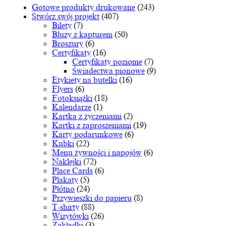
można
Gotowe produkty drukowane
(243)
wybrać
Stwórz swój projekt
(407)
na
Bilety
(7)
stronie
Bluzy z kapturem
(50)
produktu
Broszury
(6)
Certyfikaty
(16)
Certyfikaty poziome
(7)
Świadectwa pionowe
(9)
Etykiety na butelki
(16)
Flyers
(6)
Fotoksiążki
(18)
Kalendarze
(1)
Kartka z życzeniami
(2)
Kartki z zaproszeniami
(19)
Karty podarunkowe
(6)
Kubki
(22)
Menu żywności i napojów
(6)
Naklejki
(72)
Place Cards
(6)
Plakaty
(5)
Płótno
(24)
Przywieszki do papieru
(8)
T-shirty
(88)
Wizytówki
(26)
Zakładki
(3)