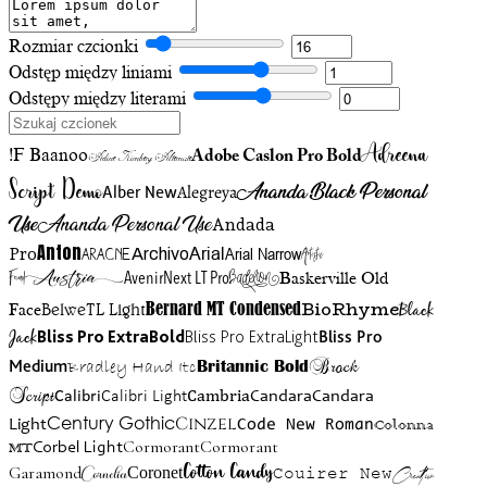
Rozmiar czcionki
Odstęp między liniami
Odstępy między literami
Adreena
!F Baanoo
Adobe Caslon Pro Bold
Adine Kirnberg Alternate
Script Demo
Ananda Black Personal
Alegreya
Alber New
Use
Ananda Personal Use
Andada
Anton
Arial Narrow
Artistic
Pro
Arial
Aracne
Archivo
Austria
Friend
AvenirNext LT Pro
Badelion
Baskerville Old
BioRhyme
BelweTL Light
Bernard MT Condensed
Black
Face
Jack
Bliss Pro ExtraBold
Bliss Pro ExtraLight
Bliss Pro
Brock
Medium
Bradley Hand Itc
Britannic Bold
Script
Cambria
Candara
Calibri
Calibri Light
Candara
Century Gothic
Cinzel
Light
Code New Roman
Colonna
Cormorant
Cormorant
Corbel Light
MT
Cotton Candy
Garamond
Cornelia
Coronet
Couirer New
Creattion