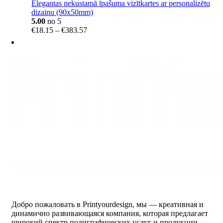
Elegantas nekustamā īpašuma vizītkartes ar personalizētu
dizainu (90x50mm)
5.00
no 5
Price
€
18.15
–
€
383.57
range:
€18.15
through
€383.57
Добро пожаловать в Printyourdesign, мы — креативная и
динамично развивающаяся компания, которая предлагает
широкий спектр полиграфических услуг и продукции.