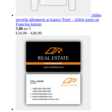
Stilīgs
sieviešu džemperis ar kapuci 'Paris' – Eifeļa tornis un
Francijas karogs
5.00
no 5
Price
€
34.99
–
€
40.99
range:
€34.99
through
€40.99