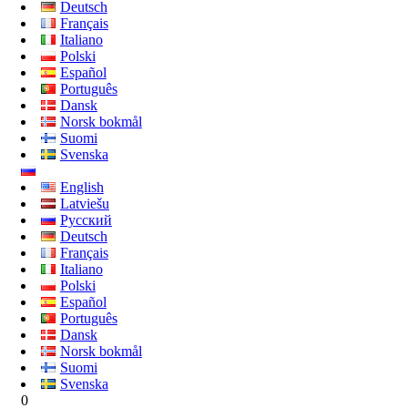
Deutsch
Français
Italiano
Polski
Español
Português
Dansk
Norsk bokmål
Suomi
Svenska
English
Latviešu
Русский
Deutsch
Français
Italiano
Polski
Español
Português
Dansk
Norsk bokmål
Suomi
Svenska
0