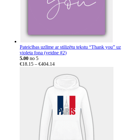
Pateicības uzlīme ar stilizētu tekstu “Thank you” uz
violeta fona (veidne #2)
5.00
no 5
Price
€
18.15
–
€
404.14
range:
€18.15
through
€404.14