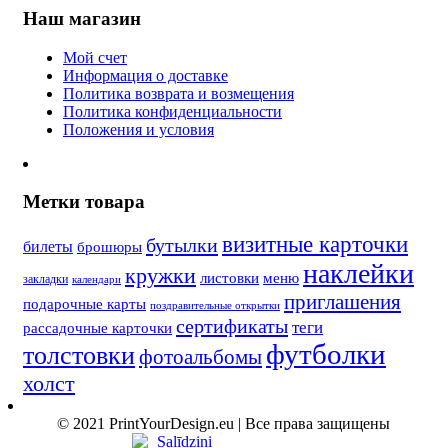
Наш магазин
Мой счет
Информация о доставке
Политика возврата и возмещения
Политика конфиденциальности
Положения и условия
Метки товара
визитные карточки
бутылки
билеты
брошюры
наклейки
кружки
листовки
меню
закладки
календари
приглашения
подарочные карты
поздравительные открытки
сертификаты
теги
рассадочные карточки
футболки
толстовки
фотоальбомы
холст
© 2021 PrintYourDesign.eu | Все права защищены