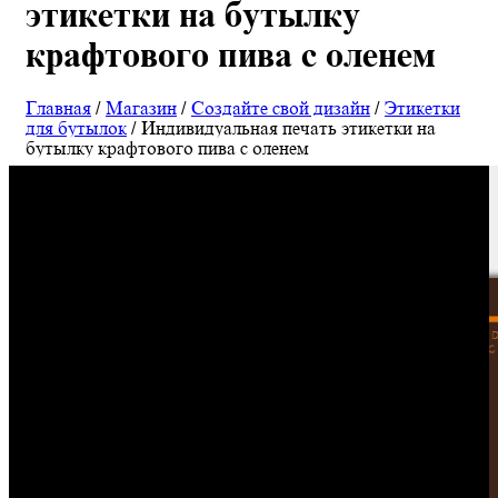
этикетки на бутылку
крафтового пива с оленем
Главная
/
Магазин
/
Создайте свой дизайн
/
Этикетки
для бутылок
/ Индивидуальная печать этикетки на
бутылку крафтового пива с оленем