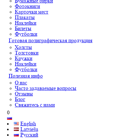
Бумажные бирки
Фотокниги
Карточки мест
Плакаты
Наклейки
Билеты
Футболки
Готовая полиграфическая продукция
Холсты
Толстовки
Кружки
Наклейки
Футболки
Полезная инфо
О нас
Часто задаваемые вопросы
Отзывы
Блог
Свяжитесь с нами
0
English
Latviešu
Русский