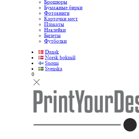
Брошюры
Бумажные бирки
Фотокниги
Карточки мест
Плакаты
Наклейки
Билеты
Футболки
Dansk
Norsk bokmål
Suomi
Svenska
0