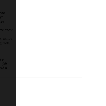
ную
ы?
йте
те свои
х типов
время,
н и
— это
лку с