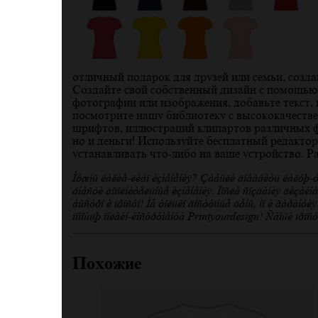
отличный подарок для друзей или семьи, созд
Создайте свой собственный дизайн с помощью 
фотографии или изображения, добавьте текст,
посмотрите нашу библиотеку с высококачеств
шрифтов, иллюстраций клипартов различных фо
но и деньги! Используйте бесплатный редактор
устанавливать что-либо на ваше устройство. Ра
Нужны какие-либо изменения? Забыли добавить какую-то
внести дополнительные изменения. После создания дизай
быстро и просто! Не только доступные цены, но и гаран
помощью онлайн-инструмента Printyourdesign! Самый прос
Похожие