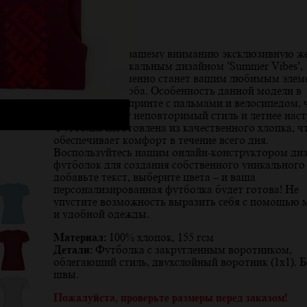
Описание
Представляем вашему вниманию эксклюзивную ж
футболку с уникальным дизайном ‘Summer Vibes’,
которая непременно станет вашим любимым элем
летнего гардероба. Особенность данной модели в
оригинальном принте с пальмами и велосипедом, 
придает образу неповторимый стиль и летнее наст
Футболка изготовлена из качественного хлопка, ч
обеспечивает комфорт в течение всего дня.
Воспользуйтесь нашим онлайн-конструктором ди
футболок для создания собственного уникального 
добавьте текст, выберите цвета – и ваша
персонализированная футболка будет готова! Не
упустите возможность выразить себя с помощью 
и удобной одежды.
Материал:
100% хлопок, 155 гсм
Детали:
Футболка с закругленным воротником,
облегающий стиль, двухслойный воротник (1х1). 
швы.
Пожалуйста, проверьте размеры перед заказом!