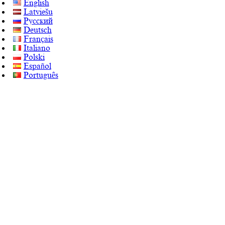
English
Latviešu
Русский
Deutsch
Français
Italiano
Polski
Español
Português