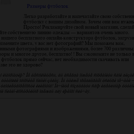
Размеры футболок
Легко разработайте и напечатайте свою собствен
футболку с вашим дизайном. Зачем они вам нужн
Просто! Рекламируйте свой новый магазин, сдела
айте собственную линию одежды — вариантов очень много.
нашего бесплатного онлайн-конструктора футболок, загрузи
 измените цвета, у вас нет фотографий? Мы поможем вам,
енными фотографиями и изображениями, более 700 различны
рм и многое другое, бесплатно! ! Вы сэкономите не только 
 футболок прямо сейчас, нет необходимости скачивать или
зве это не здорово?
 информацию? Не беспокойтесь, вы всегда можете сохранить свой дизай
на футболки оформите онлайн-заказ. Мы также предлагаем услуги печати 
тия удовлетворенности клиентов! Начните создавать свою идеальную футбо
той онлайн-конструктор одежды для любого случая.