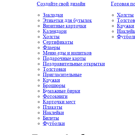
Создайте свой дизайн
Готовая п
Закладки
Холсты
Этикетки для бутылок
Толстов
Визитные карточки
Кружки
Календари
Наклей
Холсты
Футбол
Сертификаты
Флаеры
Меню еды и напитков
Подарочные карты
Поздравительные открытки
Толстовки
Пригласительные
Кружки
Брошюры
Бумажные бирки
Фотокниги
Карточки мест
Плакаты
Наклейки
Билеты
Футболки