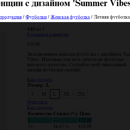
нщин с дизайном 'Summer Vibes
 продукция
/
Футболки
/
Женская футболка
/ Летняя футболка
4.83
из 5
6
отзывов клиентов
€
29.99
Эксклюзивная женская футболка с дизайном ‘S
Vibes’. Идеальна для лета: печать на футболке
высокого качества. Создайте свой уникальный
дизайн футболки онлайн!
Как создать
Размер
: L
S
M
L
XL
2XL
Очистить
Как создать
Количество
Скидка (%)
Цена
1
—
€
29.99
2+
16.67 %
€
24.99