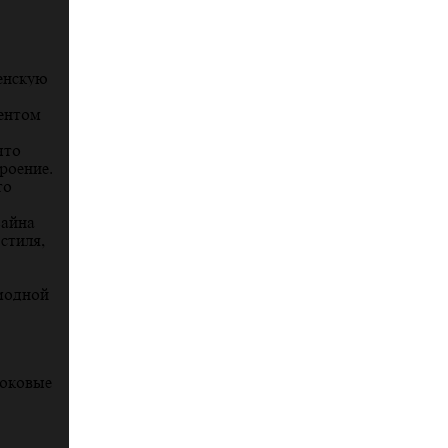
енскую
ентом
что
роение.
то
зайна
стиля,
модной
Боковые