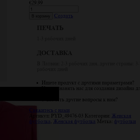
€
29.99
Количество
товара
Создать
В корзину
Летняя
футболка
ПЕЧАТЬ
для
женщин
1-3 рабочих дней
с
дизайном
ДОСТАВКА
'Summer
Vibes',
В Латвии: 2-3 рабочих дня, другие страны: 3-
пальмы
рабочих дней
и
велосипед
Ищете продукт с другими параметрами?
Хотите нанять нас для создания дизайна д
вас?
У вас есть другие вопросы к нам?
Свяжитесь с нами
Артикул:
PYD_49476-03
Категории:
Женская
футболка
,
Женская футболка
Метка:
футболки
Описание
Детали
Отзывы (6)