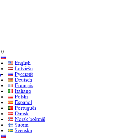
0
English
Latviešu
Русский
ы
Deutsch
Français
Italiano
Polski
Español
Português
Dansk
Norsk bokmål
Suomi
Svenska