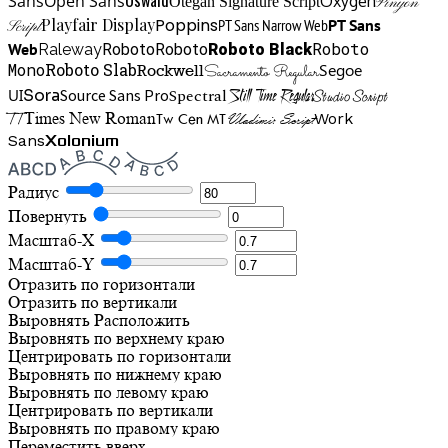
Sans
Open Sans
Oxygen
Otegan Signature Script
Pinyon
Playfair Display
Poppins
PT Sans Narrow Web
PT Sans
Script
Roboto
Web
Roboto
Roboto
Roboto Black
Raleway
Mono
Roboto Slab
Segoe
Rockwell
Sacramento Regular
UI
Spectral
Sora
Source Sans Pro
Still Time Regular
Studio Script
TT
Tw Cen MT
Work
Times New Roman
Vladimir Script
Sans
Xolonium
Радиус
Повернуть
Масштаб-X
Масштаб-Y
Отразить по горизонтали
Отразить по вертикали
Выровнять
Расположить
Выровнять по верхнему краю
Центрировать по горизонтали
Выровнять по нижнему краю
Выровнять по левому краю
Центрировать по вертикали
Выровнять по правому краю
Переместить вверх