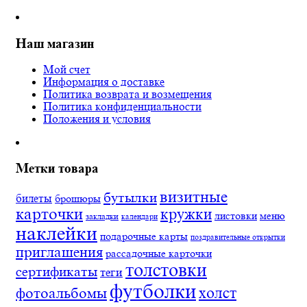
Наш магазин
Мой счет
Информация о доставке
Политика возврата и возмещения
Политика конфиденциальности
Положения и условия
Метки товара
визитные
бутылки
билеты
брошюры
карточки
кружки
листовки
меню
закладки
календари
наклейки
подарочные карты
поздравительные открытки
приглашения
рассадочные карточки
толстовки
сертификаты
теги
футболки
холст
фотоальбомы