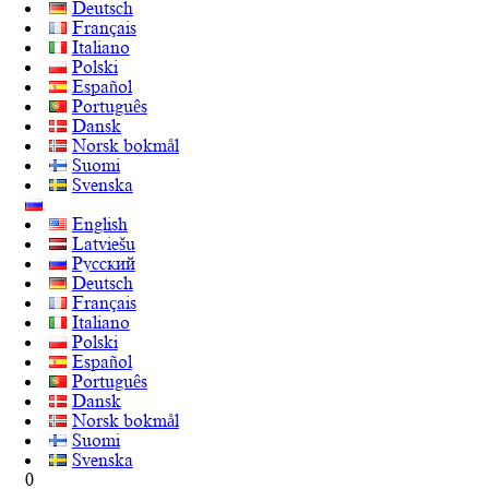
Deutsch
Français
Italiano
Polski
Español
Português
Dansk
Norsk bokmål
Suomi
Svenska
English
Latviešu
Русский
Deutsch
Français
Italiano
Polski
Español
Português
Dansk
Norsk bokmål
Suomi
Svenska
0