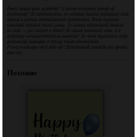
Нужны какие-либо изменения? Забыли добавить какую-то
информацию? Не беспокойтесь, вы всегда можете сохранить свой
дизайн и внести дополнительные коррективы. После создания
наклейки оформите онлайн-заказ. Мы также предлагаем услуги
печати — это быстро и просто! Не только доступные цены, но и
гарантия удовлетворенности клиентов! Начните создавать свою
идеальную наклейку с помощью онлайн-инструмента
Printyourdesign прямо сейчас! Конструктор наклеек для любого
случая.
Похожие