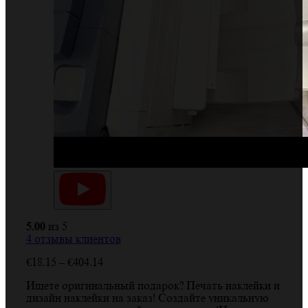
5.00
из 5
4
отзывы клиентов
Диапазон
€
18.15
–
€
404.14
цен:
Ищете оригинальный подарок? Печать наклейки и
€18.15
дизайн наклейки на заказ! Создайте уникальную
–