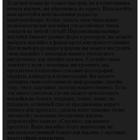
Если вам нужна не только быстрая, но и качественная
печать наклеек, вы обратились по адресу. Используйте
наш простой в использовании редактор
printyouredesign, чтобы сделать свои уникальные
пользовательские наклейки для различных типов
товаров на любой случай! Персонализированные
наклейки бывают разных форм и размеров, вы можете
выбрать наклейку в форме круга или прямоугольника.
После выбора размера и формы вы можете настроить
свою наклейку с помощью нашего бесплатного
инструмента для дизайна наклеек. Сделайте свою
этикетку с нуля с помощью инструмента, мы
предлагаем бесплатные стоковые фотографии,
шрифты, клипарты и иллюстрации. Вы можете
добавить свою собственную информацию, дизайн,
узор, текст, картинки, логотип вашего бизнеса. Есть
так много способов, где вы можете использовать
наклейки на бумаге, тетрадях, стенах, окнах, на
подарках, отличный способ продвижения вашего
бизнеса или продукта, сделать вашу упаковку более
значимой с помощью бесплатных наклеек,
разработайте записку «Спасибо» для вашего
продукта. Ваша наклейка будет напечатана на
высококачественной бумаге для наклеек, с матовым
водостойким покрытием.