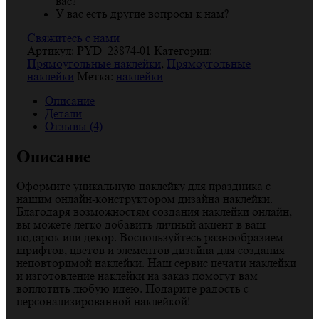
вас?
У вас есть другие вопросы к нам?
Свяжитесь с нами
Артикул:
PYD_23874-01
Категории:
Прямоугольные наклейки
,
Прямоугольные
наклейки
Метка:
наклейки
Описание
Детали
Отзывы (4)
Описание
Оформите уникальную наклейку для праздника с
нашим онлайн-конструктором дизайна наклейки.
Благодаря возможностям создания наклейки онлайн,
вы можете легко добавить личный акцент в ваш
подарок или декор. Воспользуйтесь разнообразием
шрифтов, цветов и элементов дизайна для создания
неповторимой наклейки. Наш сервис печати наклейки
и изготовление наклейки на заказ помогут вам
воплотить любую идею. Подарите радость с
персонализированной наклейкой!