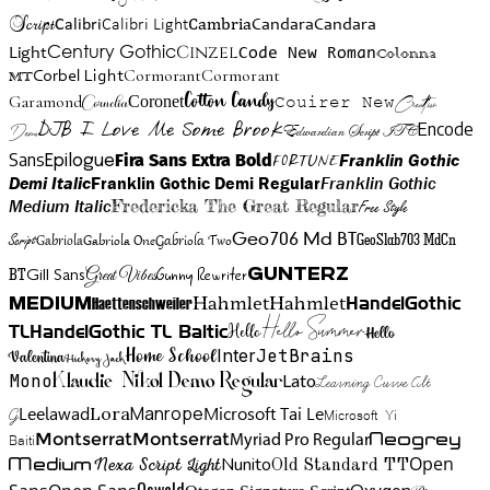
Script
Cambria
Candara
Calibri
Calibri Light
Candara
Century Gothic
Cinzel
Light
Code New Roman
Colonna
Cormorant
Cormorant
Corbel Light
MT
Cotton Candy
Garamond
Cornelia
Coronet
Couirer New
Creattion
DJB I Love Me Some Brook
Encode
Edwardian Script ITC
Demo
Sans
Franklin Gothic
Fira Sans Extra Bold
Fortune
Epilogue
Demi Italic
Franklin Gothic Demi Regular
Franklin Gothic
Medium Italic
Fredericka The Great Regular
Free Style
Gabriola One
Gabriola Two
Geo706 Md BT
GeoSlab703 MdCn
Script
Gabriola
BT
Gunny Rewriter
Great Vibes
Gunterz
Gill Sans
Hahmlet
Hahmlet
Haettenschweiler
HandelGothic
Medium
Hello Summer
TL
HandelGothic TL Baltic
Hello
Hello
Home School
Inter
JetBrains
Valentina
Hickory Jack
Mono
Lato
Learning Curve Alt
Klaudie Nikol Demo Regular
Manrope
Lora
Leelawad
Microsoft Tai Le
G
Microsoft Yi
Neogrey
Montserrat
Montserrat
Baiti
Myriad Pro Regular
Open
Medium
Nunito
Nexa Script Light
Old Standard TT
Oswald