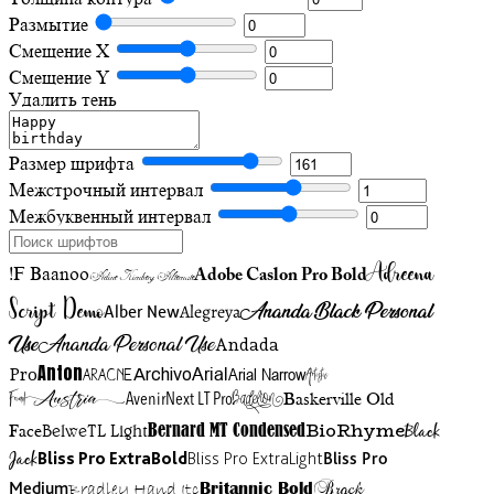
Размытие
Смещение X
Смещение Y
Удалить тень
Размер шрифта
Межстрочный интервал
Межбуквенный интервал
Adreena
!F Baanoo
Adobe Caslon Pro Bold
Adine Kirnberg Alternate
Script Demo
Ananda Black Personal
Alegreya
Alber New
Use
Ananda Personal Use
Andada
Anton
Arial Narrow
Artistic
Pro
Arial
Aracne
Archivo
Austria
Friend
AvenirNext LT Pro
Badelion
Baskerville Old
BioRhyme
BelweTL Light
Bernard MT Condensed
Black
Face
Jack
Bliss Pro ExtraBold
Bliss Pro ExtraLight
Bliss Pro
Brock
Medium
Bradley Hand Itc
Britannic Bold