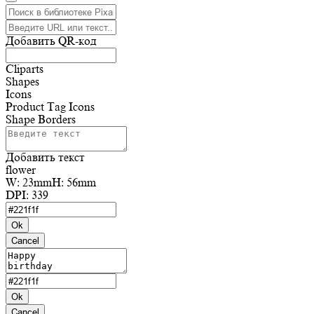
Добавить QR-код
Cliparts
Shapes
Icons
Product Tag Icons
Shape Borders
Добавить текст
flower
W:
23mm
H:
56mm
DPI:
339
Ok
Cancel
Ok
Cancel