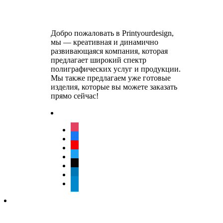
Добро пожаловать в Printyourdesign,
мы — креативная и динамично
развивающаяся компания, которая
предлагает широкий спектр
полиграфических услуг и продукции.
Мы также предлагаем уже готовые
изделия, которые вы можете заказать
прямо сейчас!
instagram
facebook
youtube
twitter
tiktok
linkedin
telegram