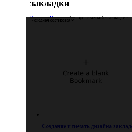
закладки
Главная
/
Магазин
/ Товары с меткой «закладки»
Создание и печать дизайна закла