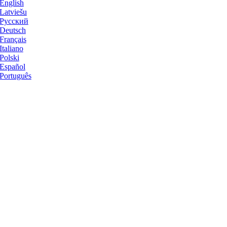
English
Latviešu
Русский
Deutsch
Français
Italiano
Polski
Español
Português