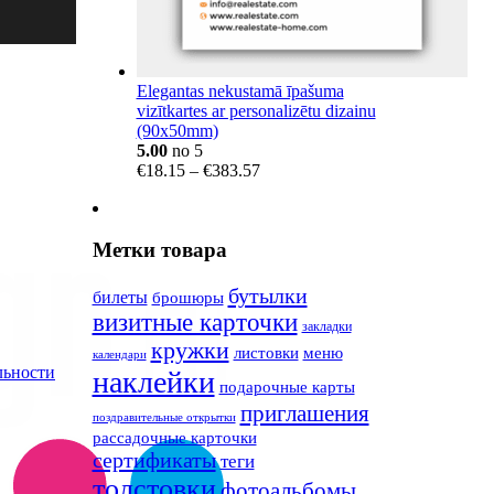
Elegantas nekustamā īpašuma
vizītkartes ar personalizētu dizainu
(90x50mm)
5.00
no 5
Price
€
18.15
–
€
383.57
range:
€18.15
through
Метки товара
€383.57
бутылки
билеты
брошюры
визитные карточки
закладки
кружки
листовки
меню
календари
льности
наклейки
подарочные карты
приглашения
поздравительные открытки
рассадочные карточки
сертификаты
теги
толстовки
фотоальбомы