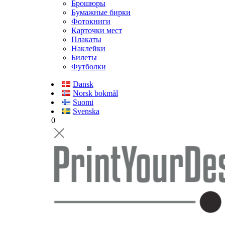
Брошюры
Бумажные бирки
Фотокниги
Карточки мест
Плакаты
Наклейки
Билеты
Футболки
Dansk
Norsk bokmål
Suomi
Svenska
0