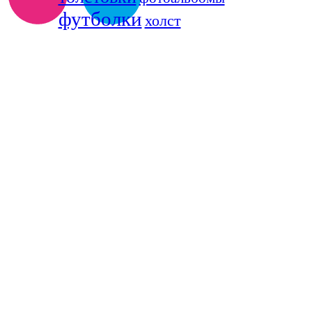
футболки
холст