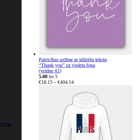
Pateicības uzlīme ar stilizētu tekstu
“Thank you” uz violeta fona
(veidne #2)
5.00
no 5
Price
€
18.15
–
€
404.14
range:
€18.15
through
€404.14
стом