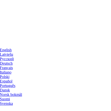
English
Latviešu
Русский
Deutsch
Français
Italiano
Polski
Español
Português
Dansk
Norsk bokmål
Suomi
Svenska