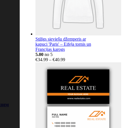
Stilīgs sieviešu džemperis ar
kapuci 'Paris' – Eifeļa tornis un
Francijas karogs
5.00
no 5
Price
€
34.99
–
€
40.99
range:
€34.99
through
€40.99
ашим