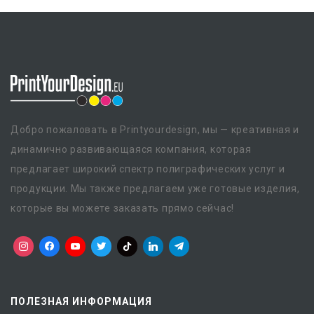
Добро пожаловать в Printyourdesign, мы — креативная и
динамично развивающаяся компания, которая
предлагает широкий спектр полиграфических услуг и
продукции. Мы также предлагаем уже готовые изделия,
которые вы можете заказать прямо сейчас!
instagram
facebook
youtube
twitter
tiktok
linkedin
telegram
ПОЛЕЗНАЯ ИНФОРМАЦИЯ