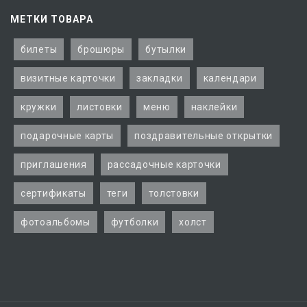
МЕТКИ ТОВАРА
билеты
брошюры
бутылки
визитные карточки
закладки
календари
кружки
листовки
меню
наклейки
подарочные карты
поздравительные открытки
приглашения
рассадочные карточки
сертификаты
теги
толстовки
фотоальбомы
футболки
холст