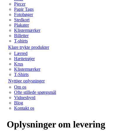
Pjecer
Papir Tags
Fotobøger
Stedkort
Plakater
Klistermærker
Billetter
T-shirts
Klare trykte produkter
Lærred
Hættetrøjer
Krus
Klistermærker
T-Shirts
Nyttige oplysninger
Om os
Ofte stillede spørgsmål
Vidnesbyrd
Blog
Kontakt os
Oplysninger om levering