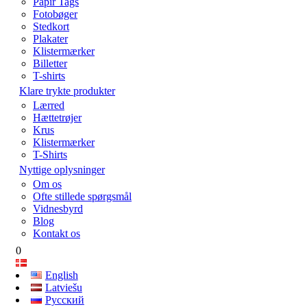
Papir Tags
Fotobøger
Stedkort
Plakater
Klistermærker
Billetter
T-shirts
Klare trykte produkter
Lærred
Hættetrøjer
Krus
Klistermærker
T-Shirts
Nyttige oplysninger
Om os
Ofte stillede spørgsmål
Vidnesbyrd
Blog
Kontakt os
0
English
Latviešu
Русский