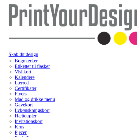
Skab dit design
Bogmærker
Etiketter til flasker
Visitkort
Kalendere
Lærred
Certifikater
Flyers
Mad og drikke menu
Gavekort
Lykønskningskort
Hættetrøjer
Invitationskort
Krus
Pjecer