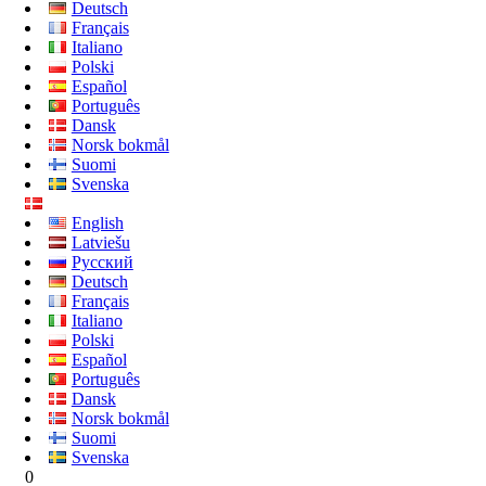
Deutsch
Français
Italiano
Polski
Español
Português
Dansk
Norsk bokmål
Suomi
Svenska
English
Latviešu
Русский
Deutsch
Français
Italiano
Polski
Español
Português
Dansk
Norsk bokmål
Suomi
Svenska
0