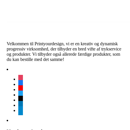
Velkommen til Printyourdesign, vi er en kreativ og dynamisk
progressiv virksomhed, der tilbyder en bred vifte af trykservice
og produkter. Vi tilbyder også allerede færdige produkter, som
du kan bestille med det samme!
instagram
facebook
youtube
twitter
tiktok
linkedin
telegram