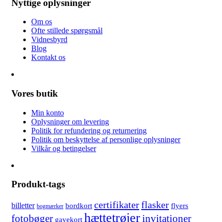
Nyttige oplysninger
Om os
Ofte stillede spørgsmål
Vidnesbyrd
Blog
Kontakt os
Vores butik
Min konto
Oplysninger om levering
Politik for refundering og returnering
Politik om beskyttelse af personlige oplysninger
Vilkår og betingelser
Produkt-tags
certifikater
flasker
billetter
bordkort
flyers
bogmærker
hættetrøjer
fotobøger
invitationer
gavekort