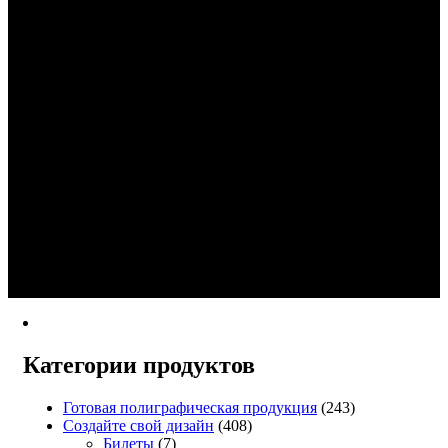
Кружка с индивидуальным дизайном
‘Good Day’ – создайте уникальный
дизайн кружки!
4.90
из 5
€
11.00
–
€
15.00
В корзину
Создать
1
2
→
Категории продуктов
Готовая полиграфическая продукция
(243)
Создайте свой дизайн
(408)
Билеты
(7)