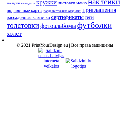
наклейки
кружки
листовки
меню
закладки
календари
приглашения
подарочные карты
поздравительные открытки
сертификаты
теги
рассадочные карточки
футболки
толстовки
фотоальбомы
холст
© 2021 PrintYourDesign.eu | Все права защищены