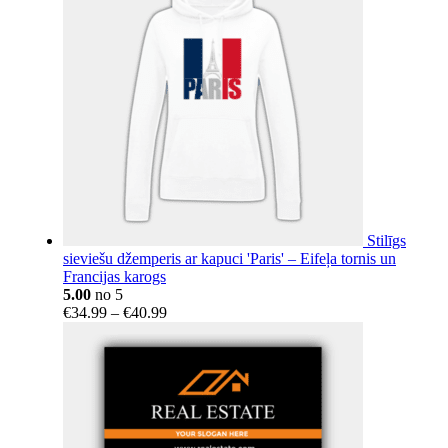
€404.14
Stilīgs
sieviešu džemperis ar kapuci 'Paris' – Eifeļa tornis un
Francijas karogs
5.00
no 5
Price
€
34.99
–
€
40.99
range:
€34.99
through
€40.99