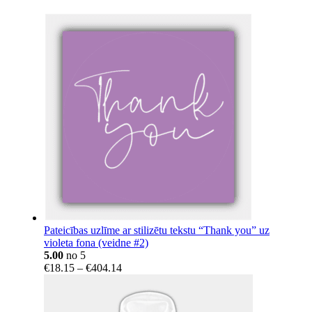
Pateicības uzlīme ar stilizētu tekstu “Thank you” uz
violeta fona (veidne #2)
5.00
no 5
Price
€
18.15
–
€
404.14
range:
€18.15
through