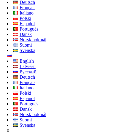
Deutsch
Français
Italiano
Polski
Español
Português
Dansk
Norsk bokmål
Suomi
Svenska
English
Latviešu
Русский
Deutsch
Français
Italiano
Polski
Español
Português
Dansk
Norsk bokmål
Suomi
Svenska
0