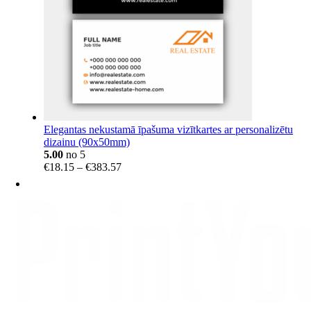
Elegantas nekustamā īpašuma vizītkartes ar personalizētu
dizainu (90x50mm)
5.00
no 5
Price
€
18.15
–
€
383.57
range:
€18.15
through
€383.57