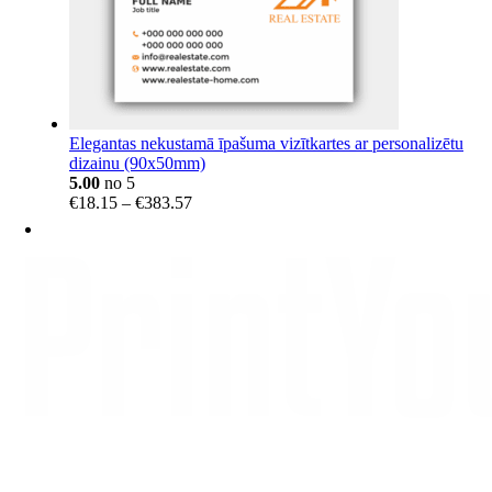
Elegantas nekustamā īpašuma vizītkartes ar personalizētu
dizainu (90x50mm)
5.00
no 5
Price
€
18.15
–
€
383.57
range:
€18.15
through
€383.57