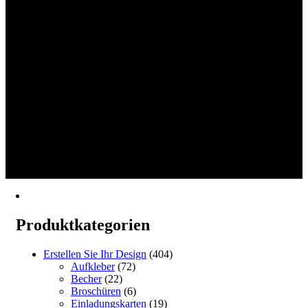
Guten Tag, Lächeln, Schwarz, Gelb, Weiß
Becher (330ml)
4.90
von 5
€
11.00
–
€
15.00
In den Warenkorb
Erstellen
1
2
→
Produktkategorien
Erstellen Sie Ihr Design
(404)
Aufkleber
(72)
Becher
(22)
Broschüren
(6)
Einladungskarten
(19)