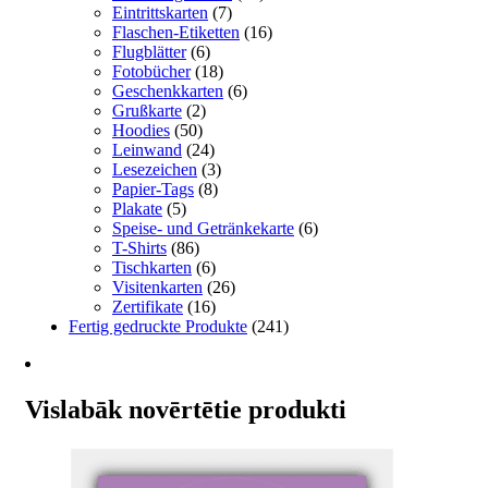
Eintrittskarten
(7)
Flaschen-Etiketten
(16)
Flugblätter
(6)
Fotobücher
(18)
Geschenkkarten
(6)
Grußkarte
(2)
Hoodies
(50)
Leinwand
(24)
Lesezeichen
(3)
Papier-Tags
(8)
Plakate
(5)
Speise- und Getränkekarte
(6)
T-Shirts
(86)
Tischkarten
(6)
Visitenkarten
(26)
Zertifikate
(16)
Fertig gedruckte Produkte
(241)
Vislabāk novērtētie produkti