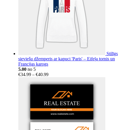
Stilīgs
sieviešu džemperis ar kapuci 'Paris' – Eifeļa tornis un
Francijas karogs
5.00
no 5
Price
€
34.99
–
€
40.99
range:
€34.99
through
€40.99