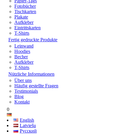
Papier-Tags
Fotobücher
Tischkarten
Plakate
Aufkleber
Eintrittskarten
T-Shirts
Fertig gedruckte Produkte
Leinwand
Hoodies
Becher
Aufkleber
T-Shirts
Nützliche Informationen
Über uns
Häufig gestellte Fragen
Testimonials
Blog
Kontakt
0
English
Latviešu
Русский