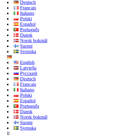
Deutsch
Français
Italiano
Polski
Español
Português
Dansk
Norsk bokmål
Suomi
Svenska
English
Latviešu
Русский
Deutsch
Français
Italiano
Polski
Español
Português
Dansk
Norsk bokmål
Suomi
Svenska
0