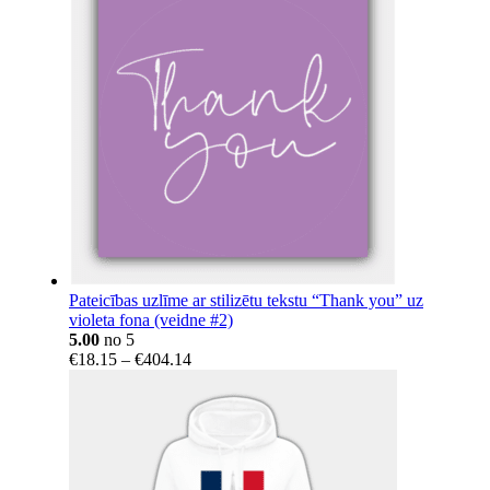
Pateicības uzlīme ar stilizētu tekstu “Thank you” uz
violeta fona (veidne #2)
5.00
no 5
Price
€
18.15
–
€
404.14
range:
€18.15
through
€404.14