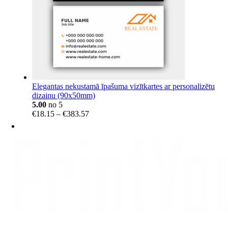
Elegantas nekustamā īpašuma vizītkartes ar personalizētu
dizainu (90x50mm)
5.00
no 5
Price
€
18.15
–
€
383.57
range:
€18.15
through
€383.57