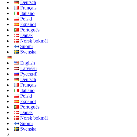
Deutsch
Français
Italiano
Polski
Español
Português
Dansk
Norsk bokmål
Suomi
Svenska
English
Latviešu
Русский
Deutsch
Français
Italiano
Polski
Español
Português
Dansk
Norsk bokmål
Suomi
Svenska
3