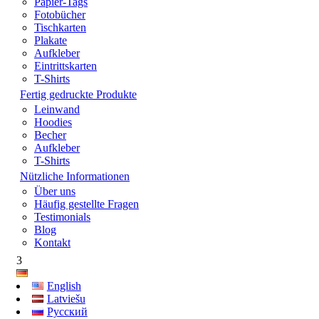
Papier-Tags
Fotobücher
Tischkarten
Plakate
Aufkleber
Eintrittskarten
T-Shirts
Fertig gedruckte Produkte
Leinwand
Hoodies
Becher
Aufkleber
T-Shirts
Nützliche Informationen
Über uns
Häufig gestellte Fragen
Testimonials
Blog
Kontakt
3
English
Latviešu
Русский