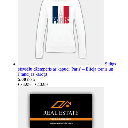
Stilīgs
sieviešu džemperis ar kapuci 'Paris' – Eifeļa tornis un
Francijas karogs
5.00
no 5
Price
€
34.99
–
€
40.99
range:
€34.99
through
€40.99