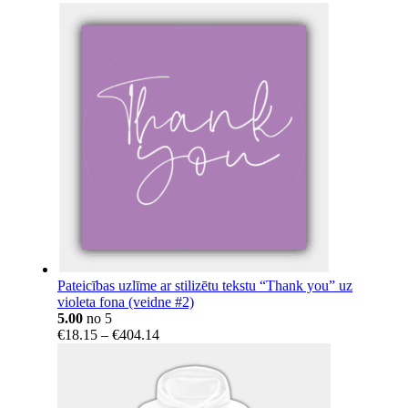
Pateicības uzlīme ar stilizētu tekstu “Thank you” uz
violeta fona (veidne #2)
5.00
no 5
Price
€
18.15
–
€
404.14
range:
€18.15
through
€404.14