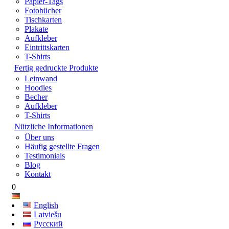
Papier-Tags
Fotobücher
Tischkarten
Plakate
Aufkleber
Eintrittskarten
T-Shirts
Fertig gedruckte Produkte
Leinwand
Hoodies
Becher
Aufkleber
T-Shirts
Nützliche Informationen
Über uns
Häufig gestellte Fragen
Testimonials
Blog
Kontakt
0
English
Latviešu
Русский