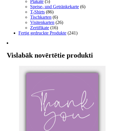
Plakate
(5)
Speise- und Getränkekarte
(6)
T-Shirts
(86)
Tischkarten
(6)
Visitenkarten
(26)
Zertifikate
(16)
Fertig gedruckte Produkte
(241)
Vislabāk novērtētie produkti