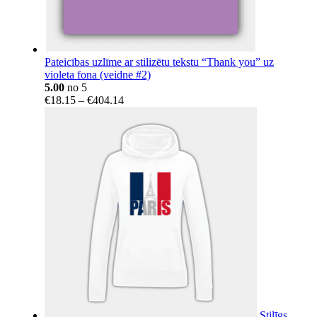
Pateicības uzlīme ar stilizētu tekstu “Thank you” uz
violeta fona (veidne #2)
5.00
no 5
Price
€
18.15
–
€
404.14
range:
€18.15
through
€404.14
Stilīgs