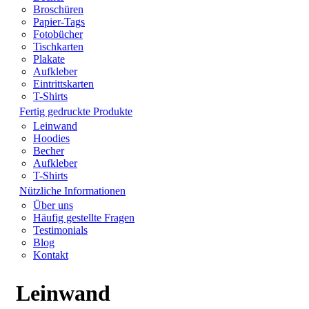
Broschüren
Papier-Tags
Fotobücher
Tischkarten
Plakate
Aufkleber
Eintrittskarten
T-Shirts
Fertig gedruckte Produkte
Leinwand
Hoodies
Becher
Aufkleber
T-Shirts
Nützliche Informationen
Über uns
Häufig gestellte Fragen
Testimonials
Blog
Kontakt
Leinwand