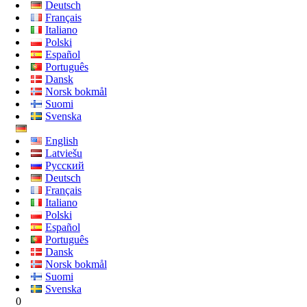
Deutsch
Français
Italiano
Polski
Español
Português
Dansk
Norsk bokmål
Suomi
Svenska
English
Latviešu
Русский
Deutsch
Français
Italiano
Polski
Español
Português
Dansk
Norsk bokmål
Suomi
Svenska
0