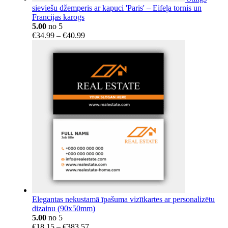
sieviešu džemperis ar kapuci 'Paris' – Eifeļa tornis un
Francijas karogs
5.00
no 5
Price
€
34.99
–
€
40.99
range:
€34.99
through
€40.99
Elegantas nekustamā īpašuma vizītkartes ar personalizētu
dizainu (90x50mm)
5.00
no 5
Price
€
18.15
–
€
383.57