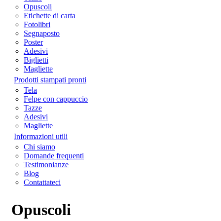
Opuscoli
Etichette di carta
Fotolibri
Segnaposto
Poster
Adesivi
Biglietti
Magliette
Prodotti stampati pronti
Tela
Felpe con cappuccio
Tazze
Adesivi
Magliette
Informazioni utili
Chi siamo
Domande frequenti
Testimonianze
Blog
Contattateci
Opuscoli