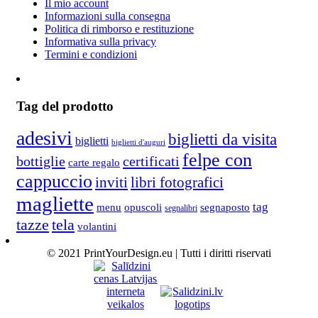
Il mio account
Informazioni sulla consegna
Politica di rimborso e restituzione
Informativa sulla privacy
Termini e condizioni
Tag del prodotto
adesivi
biglietti da visita
biglietti
biglietti d'auguri
felpe con
bottiglie
certificati
carte regalo
cappuccio
inviti
libri fotografici
magliette
tag
menu
opuscoli
segnaposto
segnalibri
tela
tazze
volantini
© 2021 PrintYourDesign.eu | Tutti i diritti riservati