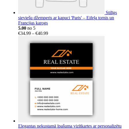
Stilīgs
sieviešu džemperis ar kapuci 'Paris' – Eifeļa tornis un
Francijas karogs
5.00
no 5
Price
€
34.99
–
€
40.99
range:
€34.99
through
€40.99
Elegantas nekustamā īpašuma vizītkartes ar personalizētu