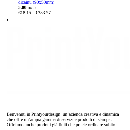
dizainu (90x50mm)
5.00
no 5
Price
€
18.15
–
€
383.57
range:
€18.15
through
€383.57
Benvenuti in Printyourdesign, un’azienda creativa e dinamica
che offre un’ampia gamma di servizi e prodotti di stampa.
Offriamo anche prodotti già finiti che potete ordinare subito!