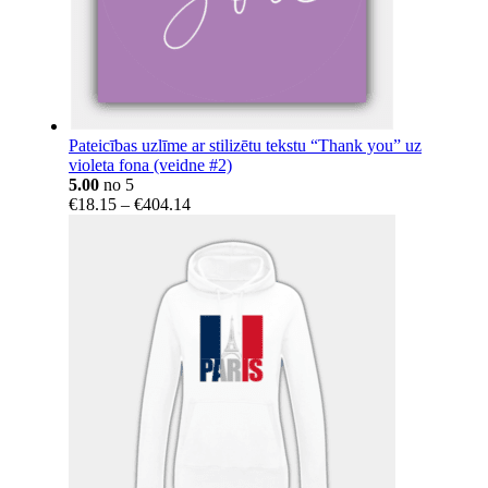
Pateicības uzlīme ar stilizētu tekstu “Thank you” uz
violeta fona (veidne #2)
5.00
no 5
Price
€
18.15
–
€
404.14
range:
€18.15
through
€404.14