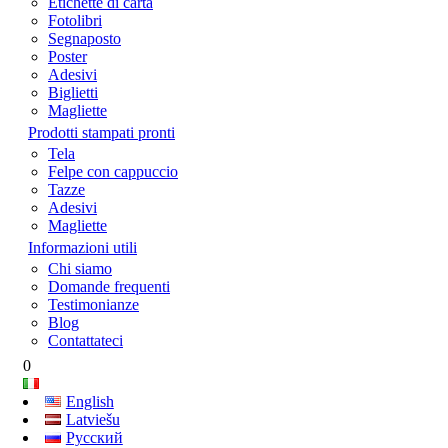
Etichette di carta
Fotolibri
Segnaposto
Poster
Adesivi
Biglietti
Magliette
Prodotti stampati pronti
Tela
Felpe con cappuccio
Tazze
Adesivi
Magliette
Informazioni utili
Chi siamo
Domande frequenti
Testimonianze
Blog
Contattateci
0
English
Latviešu
Русский