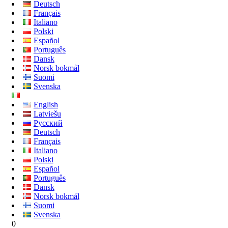
Deutsch
Français
Italiano
Polski
Español
Português
Dansk
Norsk bokmål
Suomi
Svenska
English
Latviešu
Русский
Deutsch
Français
Italiano
Polski
Español
Português
Dansk
Norsk bokmål
Suomi
Svenska
0