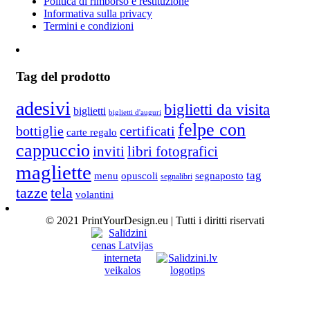
Politica di rimborso e restituzione
Informativa sulla privacy
Termini e condizioni
Tag del prodotto
adesivi
biglietti da visita
biglietti
biglietti d'auguri
felpe con
bottiglie
certificati
carte regalo
cappuccio
inviti
libri fotografici
magliette
tag
menu
opuscoli
segnaposto
segnalibri
tela
tazze
volantini
© 2021 PrintYourDesign.eu | Tutti i diritti riservati