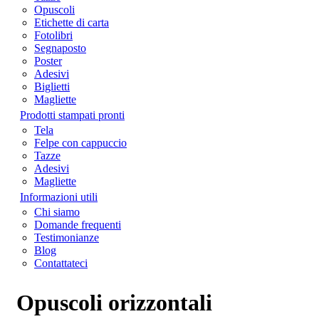
Opuscoli
Etichette di carta
Fotolibri
Segnaposto
Poster
Adesivi
Biglietti
Magliette
Prodotti stampati pronti
Tela
Felpe con cappuccio
Tazze
Adesivi
Magliette
Informazioni utili
Chi siamo
Domande frequenti
Testimonianze
Blog
Contattateci
Opuscoli orizzontali