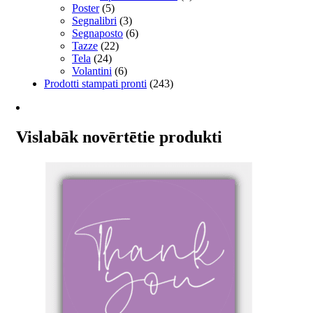
Poster
(5)
Segnalibri
(3)
Segnaposto
(6)
Tazze
(22)
Tela
(24)
Volantini
(6)
Prodotti stampati pronti
(243)
Vislabāk novērtētie produkti