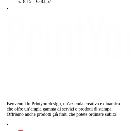
Price
€
18.15
–
€
383.57
range:
€18.15
through
€383.57
Benvenuti in Printyourdesign, un’azienda creativa e dinamica
che offre un’ampia gamma di servizi e prodotti di stampa.
Offriamo anche prodotti già finiti che potete ordinare subito!