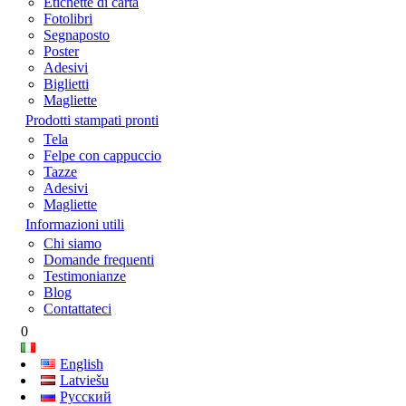
Etichette di carta
Fotolibri
Segnaposto
Poster
Adesivi
Biglietti
Magliette
Prodotti stampati pronti
Tela
Felpe con cappuccio
Tazze
Adesivi
Magliette
Informazioni utili
Chi siamo
Domande frequenti
Testimonianze
Blog
Contattateci
0
English
Latviešu
Русский