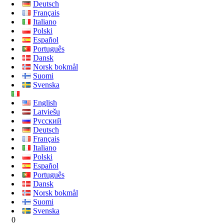
Deutsch
Français
Italiano
Polski
Español
Português
Dansk
Norsk bokmål
Suomi
Svenska
English
Latviešu
Русский
Deutsch
Français
Italiano
Polski
Español
Português
Dansk
Norsk bokmål
Suomi
Svenska
0