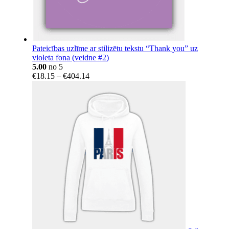
Pateicības uzlīme ar stilizētu tekstu “Thank you” uz
violeta fona (veidne #2)
5.00
no 5
Price
€
18.15
–
€
404.14
range:
€18.15
through
€404.14