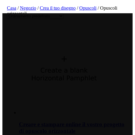
Casa
/
Negozio
/
Crea il tuo disegno
/
Opuscoli
/ Opuscoli
orizzontali
Creare e stampare online il vostro progetto
di opuscolo orizzontale