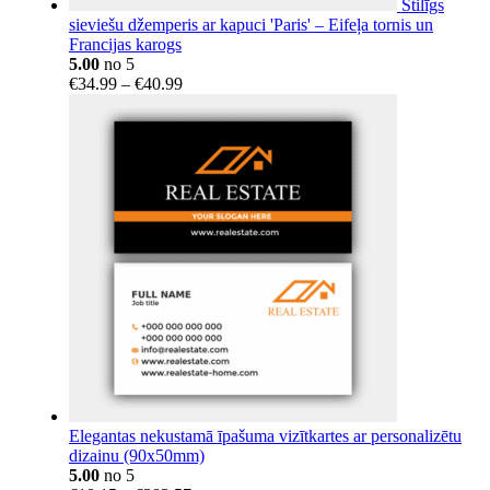
Stilīgs
sieviešu džemperis ar kapuci 'Paris' – Eifeļa tornis un
Francijas karogs
5.00
no 5
Price
€
34.99
–
€
40.99
range:
€34.99
through
€40.99
Elegantas nekustamā īpašuma vizītkartes ar personalizētu
dizainu (90x50mm)
5.00
no 5