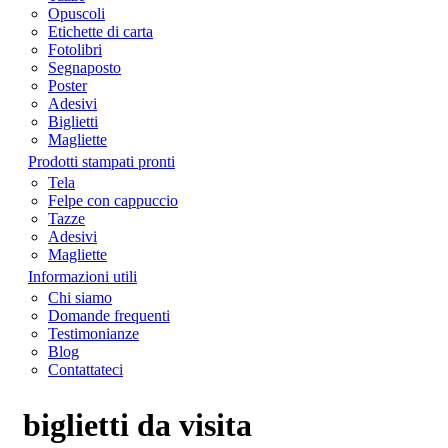
Opuscoli
Etichette di carta
Fotolibri
Segnaposto
Poster
Adesivi
Biglietti
Magliette
Prodotti stampati pronti
Tela
Felpe con cappuccio
Tazze
Adesivi
Magliette
Informazioni utili
Chi siamo
Domande frequenti
Testimonianze
Blog
Contattateci
biglietti da visita