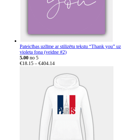
Pateicības uzlīme ar stilizētu tekstu “Thank you” uz
violeta fona (veidne #2)
5.00
no 5
Price
€
18.15
–
€
404.14
range:
€18.15
through
€404.14