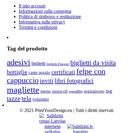
Il mio account
Informazioni sulla consegna
Politica di rimborso e restituzione
Informativa sulla privacy
Termini e condizioni
Tag del prodotto
adesivi
biglietti da visita
biglietti
biglietti d'auguri
felpe con
bottiglie
certificati
carte regalo
cappuccio
inviti
libri fotografici
magliette
tag
menu
opuscoli
segnaposto
segnalibri
tela
tazze
volantini
© 2021 PrintYourDesign.eu | Tutti i diritti riservati