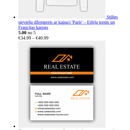
Stilīgs
sieviešu džemperis ar kapuci 'Paris' – Eifeļa tornis un
Francijas karogs
5.00
no 5
Price
€
34.99
–
€
40.99
range:
€34.99
through
€40.99