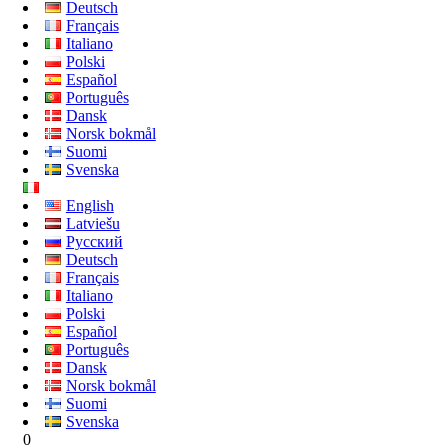
Deutsch
Français
Italiano
Polski
Español
Português
Dansk
Norsk bokmål
Suomi
Svenska
English
Latviešu
Русский
Deutsch
Français
Italiano
Polski
Español
Português
Dansk
Norsk bokmål
Suomi
Svenska
0