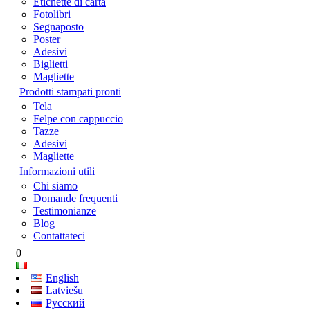
Etichette di carta
Fotolibri
Segnaposto
Poster
Adesivi
Biglietti
Magliette
Prodotti stampati pronti
Tela
Felpe con cappuccio
Tazze
Adesivi
Magliette
Informazioni utili
Chi siamo
Domande frequenti
Testimonianze
Blog
Contattateci
0
English
Latviešu
Русский