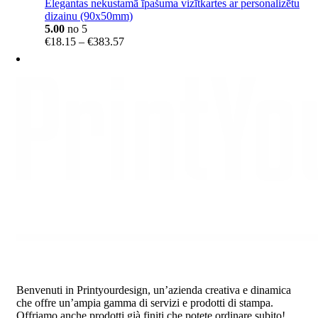
Elegantas nekustamā īpašuma vizītkartes ar personalizētu
dizainu (90x50mm)
5.00
no 5
Price
€
18.15
–
€
383.57
range:
€18.15
through
€383.57
Benvenuti in Printyourdesign, un’azienda creativa e dinamica
che offre un’ampia gamma di servizi e prodotti di stampa.
Offriamo anche prodotti già finiti che potete ordinare subito!