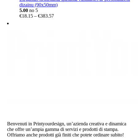
dizainu (90x50mm)
5.00
no 5
Price
€
18.15
–
€
383.57
range:
€18.15
through
€383.57
Benvenuti in Printyourdesign, un’azienda creativa e dinamica
che offre un’ampia gamma di servizi e prodotti di stampa.
Offriamo anche prodotti già finiti che potete ordinare subito!