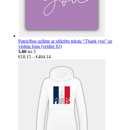
Pateicības uzlīme ar stilizētu tekstu “Thank you” uz
violeta fona (veidne #2)
5.00
no 5
Price
€
18.15
–
€
404.14
range:
€18.15
through
€404.14