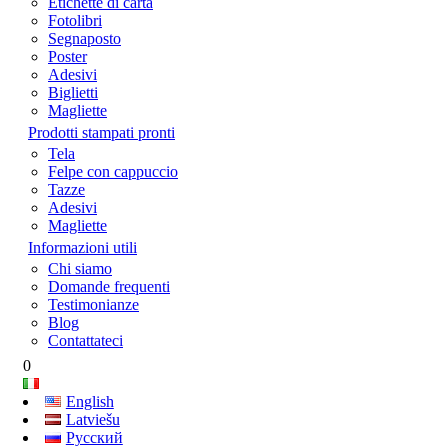
Etichette di carta
Fotolibri
Segnaposto
Poster
Adesivi
Biglietti
Magliette
Prodotti stampati pronti
Tela
Felpe con cappuccio
Tazze
Adesivi
Magliette
Informazioni utili
Chi siamo
Domande frequenti
Testimonianze
Blog
Contattateci
0
English
Latviešu
Русский