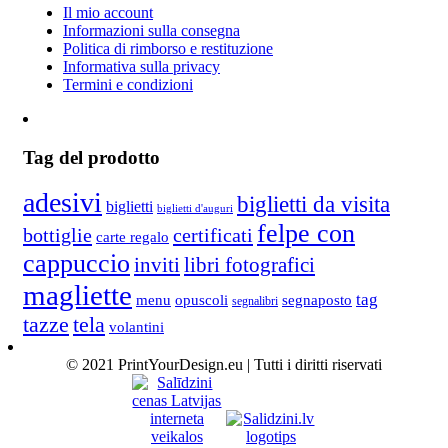
Il mio account
Informazioni sulla consegna
Politica di rimborso e restituzione
Informativa sulla privacy
Termini e condizioni
Tag del prodotto
adesivi
biglietti da visita
biglietti
biglietti d'auguri
felpe con
bottiglie
certificati
carte regalo
cappuccio
inviti
libri fotografici
magliette
tag
menu
opuscoli
segnaposto
segnalibri
tela
tazze
volantini
© 2021 PrintYourDesign.eu | Tutti i diritti riservati