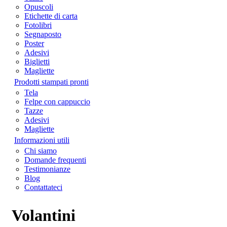
Opuscoli
Etichette di carta
Fotolibri
Segnaposto
Poster
Adesivi
Biglietti
Magliette
Prodotti stampati pronti
Tela
Felpe con cappuccio
Tazze
Adesivi
Magliette
Informazioni utili
Chi siamo
Domande frequenti
Testimonianze
Blog
Contattateci
Volantini