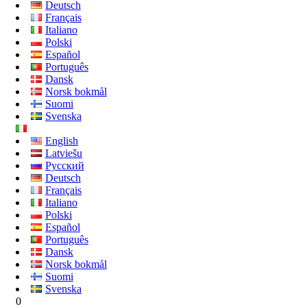
Deutsch
Français
Italiano
Polski
Español
Português
Dansk
Norsk bokmål
Suomi
Svenska
English
Latviešu
Русский
Deutsch
Français
Italiano
Polski
Español
Português
Dansk
Norsk bokmål
Suomi
Svenska
0