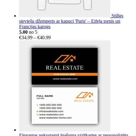
Stilīgs
sieviešu džemperis ar kapuci 'Paris' – Eifeļa tornis un
Francijas karogs
5.00
no 5
Price
€
34.99
–
€
40.99
range:
€34.99
through
€40.99
Elegantas nekustamā īpašuma vizītkartes ar personalizētu