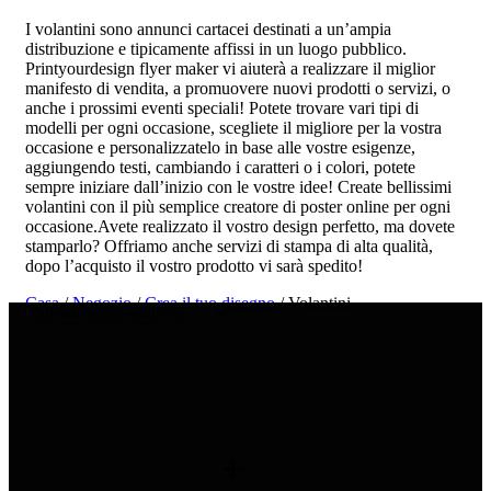
I volantini sono annunci cartacei destinati a un’ampia
distribuzione e tipicamente affissi in un luogo pubblico.
Printyourdesign flyer maker vi aiuterà a realizzare il miglior
manifesto di vendita, a promuovere nuovi prodotti o servizi, o
anche i prossimi eventi speciali! Potete trovare vari tipi di
modelli per ogni occasione, scegliete il migliore per la vostra
occasione e personalizzatelo in base alle vostre esigenze,
aggiungendo testi, cambiando i caratteri o i colori, potete
sempre iniziare dall’inizio con le vostre idee! Create bellissimi
volantini con il più semplice creatore di poster online per ogni
occasione.Avete realizzato il vostro design perfetto, ma dovete
stamparlo? Offriamo anche servizi di stampa di alta qualità,
dopo l’acquisto il vostro prodotto vi sarà spedito!
Casa
/
Negozio
/
Crea il tuo disegno
/ Volantini