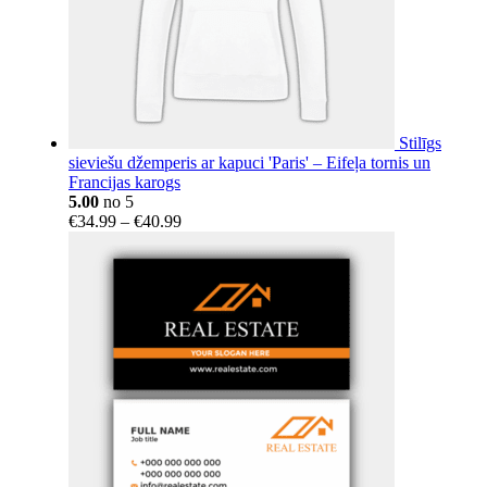
Stilīgs
sieviešu džemperis ar kapuci 'Paris' – Eifeļa tornis un
Francijas karogs
5.00
no 5
Price
€
34.99
–
€
40.99
range:
€34.99
through
€40.99