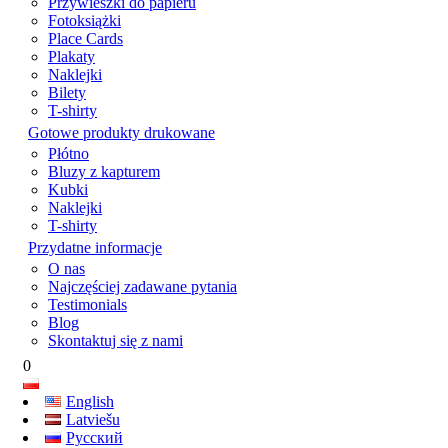
Przywieszki do papieru
Fotoksiążki
Place Cards
Plakaty
Naklejki
Bilety
T-shirty
Gotowe produkty drukowane
Płótno
Bluzy z kapturem
Kubki
Naklejki
T-shirty
Przydatne informacje
O nas
Najczęściej zadawane pytania
Testimonials
Blog
Skontaktuj się z nami
0
English
Latviešu
Русский