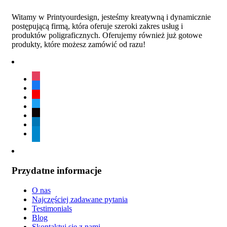
Witamy w Printyourdesign, jesteśmy kreatywną i dynamicznie
postępującą firmą, która oferuje szeroki zakres usług i
produktów poligraficznych. Oferujemy również już gotowe
produkty, które możesz zamówić od razu!
instagram
facebook
youtube
twitter
tiktok
linkedin
telegram
Przydatne informacje
O nas
Najczęściej zadawane pytania
Testimonials
Blog
Skontaktuj się z nami