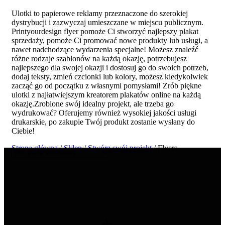
Ulotki to papierowe reklamy przeznaczone do szerokiej
dystrybucji i zazwyczaj umieszczane w miejscu publicznym.
Printyourdesign flyer pomoże Ci stworzyć najlepszy plakat
sprzedaży, pomoże Ci promować nowe produkty lub usługi, a
nawet nadchodzące wydarzenia specjalne! Możesz znaleźć
różne rodzaje szablonów na każdą okazję, potrzebujesz
najlepszego dla swojej okazji i dostosuj go do swoich potrzeb,
dodaj teksty, zmień czcionki lub kolory, możesz kiedykolwiek
zacząć go od początku z własnymi pomysłami! Zrób piękne
ulotki z najłatwiejszym kreatorem plakatów online na każdą
okazję.Zrobione swój idealny projekt, ale trzeba go
wydrukować? Oferujemy również wysokiej jakości usługi
drukarskie, po zakupie Twój produkt zostanie wysłany do
Ciebie!
Strona główna
/
Sklep
/
Stwórz swój projekt
/ Flyers