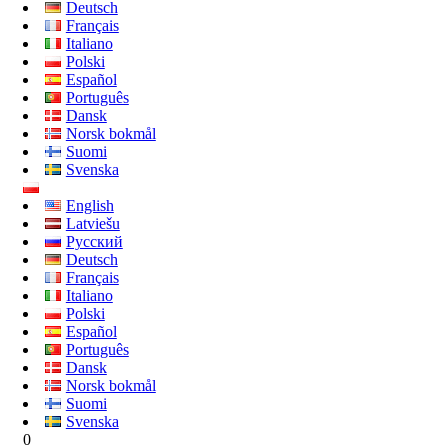
Deutsch
Français
Italiano
Polski
Español
Português
Dansk
Norsk bokmål
Suomi
Svenska
English
Latviešu
Русский
Deutsch
Français
Italiano
Polski
Español
Português
Dansk
Norsk bokmål
Suomi
Svenska
0