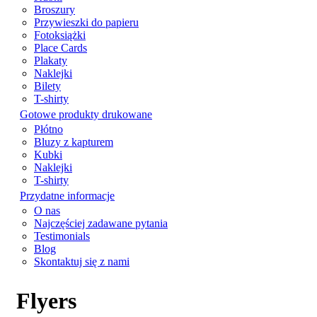
Broszury
Przywieszki do papieru
Fotoksiążki
Place Cards
Plakaty
Naklejki
Bilety
T-shirty
Gotowe produkty drukowane
Płótno
Bluzy z kapturem
Kubki
Naklejki
T-shirty
Przydatne informacje
O nas
Najczęściej zadawane pytania
Testimonials
Blog
Skontaktuj się z nami
Flyers