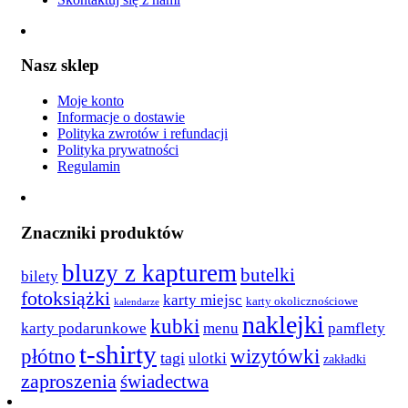
Nasz sklep
Moje konto
Informacje o dostawie
Polityka zwrotów i refundacji
Polityka prywatności
Regulamin
Znaczniki produktów
bluzy z kapturem
butelki
bilety
fotoksiążki
karty miejsc
karty okolicznościowe
kalendarze
naklejki
kubki
karty podarunkowe
menu
pamflety
t-shirty
płótno
wizytówki
tagi
ulotki
zakładki
zaproszenia
świadectwa