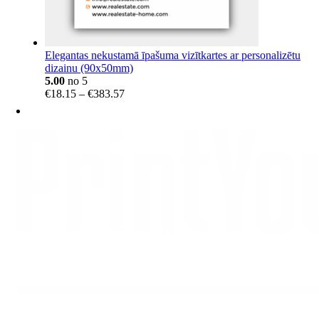
Elegantas nekustamā īpašuma vizītkartes ar personalizētu
dizainu (90x50mm)
5.00
no 5
Price
€
18.15
–
€
383.57
range:
€18.15
through
€383.57