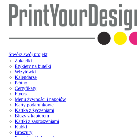
Stwórz swój projekt
Zakładki
Etykiety na butelki
Wizytówki
Kalendarze
Płótno
Certyfikaty
Flyers
Menu żywności i napojów
Karty podarunkowe
Kartka z życzeniami
Bluzy z kapturem
Kartki z zaproszeniami
Kubki
Broszury