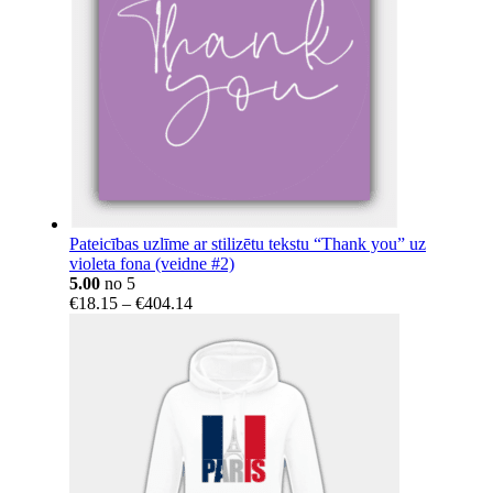
Pateicības uzlīme ar stilizētu tekstu “Thank you” uz
violeta fona (veidne #2)
5.00
no 5
Price
€
18.15
–
€
404.14
range:
€18.15
through
€404.14