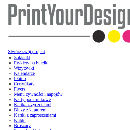
Stwórz swój projekt
Zakładki
Etykiety na butelki
Wizytówki
Kalendarze
Płótno
Certyfikaty
Flyers
Menu żywności i napojów
Karty podarunkowe
Kartka z życzeniami
Bluzy z kapturem
Kartki z zaproszeniami
Kubki
Broszury