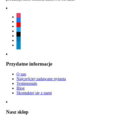
instagram
facebook
youtube
twitter
tiktok
linkedin
telegram
Przydatne informacje
O nas
Najczęściej zadawane pytania
Testimonials
Blog
Skontaktuj się z nami
Nasz sklep