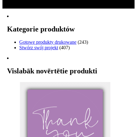
2
wiele
do
→
wariantów.
€78.00
Opcje
można
wybrać
Kategorie produktów
na
stronie
produktu
Gotowe produkty drukowane
(243)
Stwórz swój projekt
(407)
Vislabāk novērtētie produkti