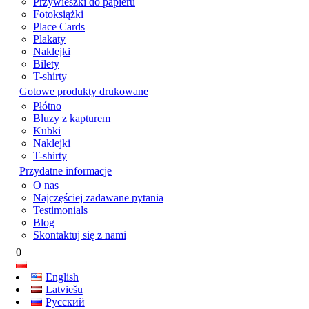
Przywieszki do papieru
Fotoksiążki
Place Cards
Plakaty
Naklejki
Bilety
T-shirty
Gotowe produkty drukowane
Płótno
Bluzy z kapturem
Kubki
Naklejki
T-shirty
Przydatne informacje
O nas
Najczęściej zadawane pytania
Testimonials
Blog
Skontaktuj się z nami
0
English
Latviešu
Русский