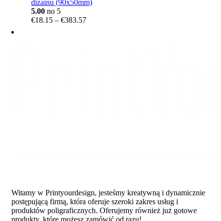
dizainu (90x50mm)
5.00
no 5
Price
€
18.15
–
€
383.57
range:
€18.15
through
€383.57
Witamy w Printyourdesign, jesteśmy kreatywną i dynamicznie
postępującą firmą, która oferuje szeroki zakres usług i
produktów poligraficznych. Oferujemy również już gotowe
produkty, które możesz zamówić od razu!