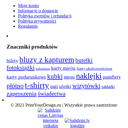
Moje konto
Informacje o dostawie
Polityka zwrotów i refundacji
Polityka prywatności
Regulamin
Znaczniki produktów
bluzy z kapturem
butelki
bilety
fotoksiążki
karty miejsc
karty okolicznościowe
kalendarze
naklejki
kubki
karty podarunkowe
menu
pamflety
t-shirty
płótno
wizytówki
tagi
ulotki
zakładki
zaproszenia
świadectwa
© 2021 PrintYourDesign.eu | Wszystkie prawa zastrzeżone