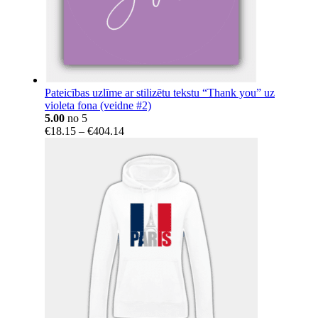
Pateicības uzlīme ar stilizētu tekstu “Thank you” uz
violeta fona (veidne #2)
5.00
no 5
Price
€
18.15
–
€
404.14
range:
€18.15
through
€404.14