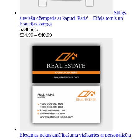
Stilīgs
sieviešu džemperis ar kapuci 'Paris' – Eifeļa tornis un
Francijas karogs
5.00
no 5
Price
€
34.99
–
€
40.99
range:
€34.99
through
€40.99
Elegantas nekustamā īpašuma vizītkartes ar personalizētu