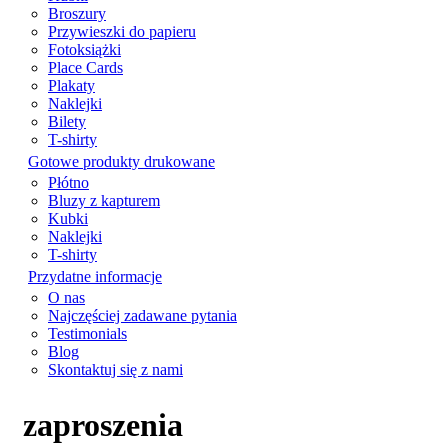
Broszury
Przywieszki do papieru
Fotoksiążki
Place Cards
Plakaty
Naklejki
Bilety
T-shirty
Gotowe produkty drukowane
Płótno
Bluzy z kapturem
Kubki
Naklejki
T-shirty
Przydatne informacje
O nas
Najczęściej zadawane pytania
Testimonials
Blog
Skontaktuj się z nami
zaproszenia