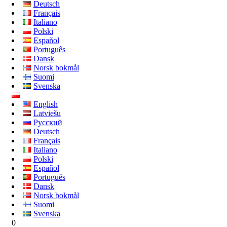
Deutsch
Français
Italiano
Polski
Español
Português
Dansk
Norsk bokmål
Suomi
Svenska
English
Latviešu
Русский
Deutsch
Français
Italiano
Polski
Español
Português
Dansk
Norsk bokmål
Suomi
Svenska
0