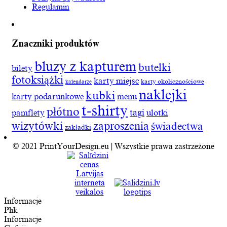
Regulamin
Znaczniki produktów
bluzy z kapturem
butelki
bilety
fotoksiążki
karty miejsc
karty okolicznościowe
kalendarze
naklejki
kubki
karty podarunkowe
menu
t-shirty
płótno
tagi
pamflety
ulotki
wizytówki
zaproszenia
świadectwa
zakładki
© 2021 PrintYourDesign.eu | Wszystkie prawa zastrzeżone
Informacje
Plik
Informacje