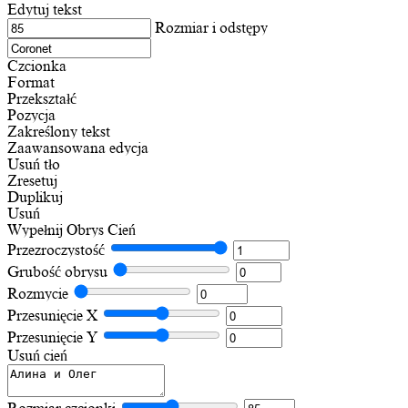
Edytuj tekst
Rozmiar i odstępy
Czcionka
Format
Przekształć
Pozycja
Zakreślony tekst
Zaawansowana edycja
Usuń tło
Zresetuj
Duplikuj
Usuń
Wypełnij
Obrys
Cień
Przezroczystość
Grubość obrysu
Rozmycie
Przesunięcie X
Przesunięcie Y
Usuń cień