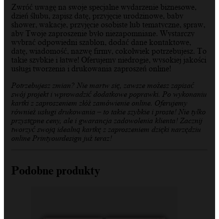
Zwróć uwagę na swoje specjalne wydarzenie biznesowe,
dzień ślubu, zapisz datę, przyjęcie urodzinowe, baby
shower, wakacje, przyjęcie osobiste lub tematyczne, spraw,
aby Twoje zaproszenie było niezapomniane. Wystarczy
wybrać odpowiedni szablon, dodać dane kontaktowe,
datę, wiadomość, nazwę firmy, cokolwiek potrzebujesz. To
takie szybkie i łatwe! Oferujemy niedrogie, wysokiej jakości
usługi tworzenia i drukowania zaproszeń online!
Potrzebujesz zmian? Nie martw się, zawsze możesz zapisać
swój projekt i wprowadzić dodatkowe poprawki. Po wykonaniu
kartki z zaproszeniem złóż zamówienie online. Oferujemy
również usługi drukowania – to takie szybkie i proste! Nie tylko
przystępne ceny, ale i gwarancja zadowolenia klienta! Zacznij
tworzyć swoją idealną kartkę z zaproszeniem dzięki narzędziu
online Printyourdesign już teraz!
Podobne produkty