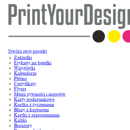
Stwórz swój projekt
Zakładki
Etykiety na butelki
Wizytówki
Kalendarze
Płótno
Certyfikaty
Flyers
Menu żywności i napojów
Karty podarunkowe
Kartka z życzeniami
Bluzy z kapturem
Kartki z zaproszeniami
Kubki
Broszury