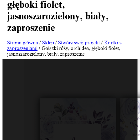
głęboki fiolet,
jasnoszarozielony, biały,
zaproszenie
Strona główna
/
Sklep
/
Stwórz swój projekt
/
Kartki z
zaproszeniami
/ Gałązki róży, orchidea, głęboki fiolet,
jasnoszarozielony, biały, zaproszenie