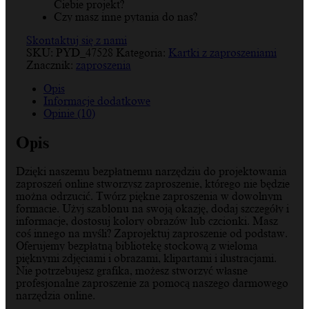
Ciebie projekt?
Czy masz inne pytania do nas?
Skontaktuj się z nami
SKU:
PYD_47528
Kategoria:
Kartki z zaproszeniami
Znacznik:
zaproszenia
Opis
Informacje dodatkowe
Opinie (10)
Opis
Dzięki naszemu bezpłatnemu narzędziu do projektowania
zaproszeń online stworzysz zaproszenie, którego nie będzie
można odrzucić. Twórz piękne zaproszenia w dowolnym
formacie. Użyj szablonu na swoją okazję, dodaj szczegóły i
informacje, dostosuj kolory obrazów lub czcionki. Masz
coś innego na myśli? Zaprojektuj zaproszenie od podstaw.
Oferujemy bezpłatną bibliotekę stockową z wieloma
pięknymi zdjęciami i obrazami, klipartami i ilustracjami.
Nie potrzebujesz grafika, możesz stworzyć własne
profesjonalne zaproszenie za pomocą naszego darmowego
narzędzia online.