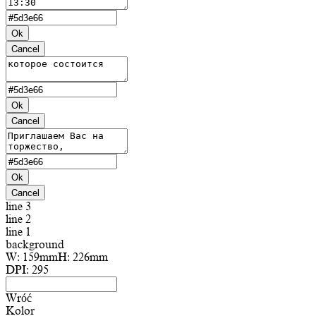
Ok
Cancel
Ok
Cancel
Ok
Cancel
line 3
line 2
line 1
background
W:
159mm
H:
226mm
DPI:
295
Wróć
Kolor