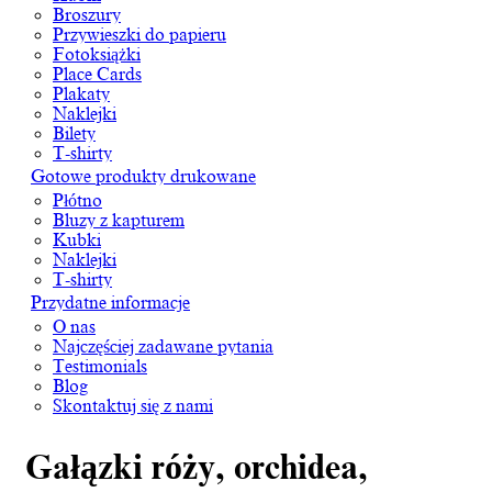
Broszury
Przywieszki do papieru
Fotoksiążki
Place Cards
Plakaty
Naklejki
Bilety
T-shirty
Gotowe produkty drukowane
Płótno
Bluzy z kapturem
Kubki
Naklejki
T-shirty
Przydatne informacje
O nas
Najczęściej zadawane pytania
Testimonials
Blog
Skontaktuj się z nami
Gałązki róży, orchidea,