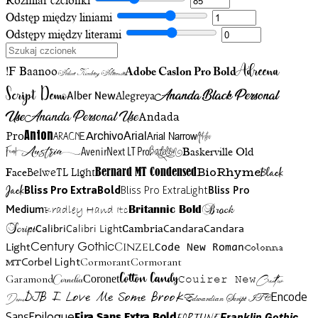
Rozmiar czcionki
Odstęp między liniami
Odstępy między literami
Adreena
!F Baanoo
Adobe Caslon Pro Bold
Adine Kirnberg Alternate
Script Demo
Ananda Black Personal
Alegreya
Alber New
Use
Ananda Personal Use
Andada
Anton
Arial Narrow
Artistic
Pro
Arial
Aracne
Archivo
Austria
Friend
AvenirNext LT Pro
Badelion
Baskerville Old
BioRhyme
BelweTL Light
Bernard MT Condensed
Black
Face
Jack
Bliss Pro ExtraBold
Bliss Pro ExtraLight
Bliss Pro
Brock
Medium
Bradley Hand Itc
Britannic Bold
Script
Cambria
Candara
Calibri
Calibri Light
Candara
Century Gothic
Cinzel
Light
Code New Roman
Colonna
Cormorant
Cormorant
Corbel Light
MT
Cotton Candy
Garamond
Cornelia
Coronet
Couirer New
Creattion
DJB I Love Me Some Brook
Encode
Edwardian Script ITC
Demo
Sans
Franklin Gothic
Fira Sans Extra Bold
Fortune
Epilogue