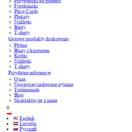
Przywieszki do papieru
Fotoksiążki
Place Cards
Plakaty
Naklejki
Bilety
T-shirty
Gotowe produkty drukowane
Płótno
Bluzy z kapturem
Kubki
Naklejki
T-shirty
Przydatne informacje
O nas
Najczęściej zadawane pytania
Testimonials
Blog
Skontaktuj się z nami
0
English
Latviešu
Русский