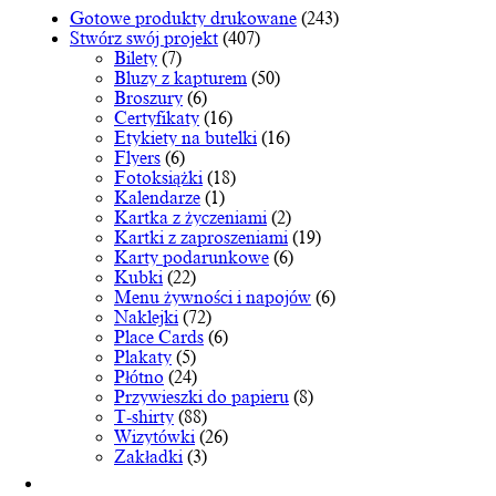
można
Gotowe produkty drukowane
(243)
wybrać
Stwórz swój projekt
(407)
na
Bilety
(7)
stronie
Bluzy z kapturem
(50)
produktu
Broszury
(6)
Certyfikaty
(16)
Etykiety na butelki
(16)
Flyers
(6)
Fotoksiążki
(18)
Kalendarze
(1)
Kartka z życzeniami
(2)
Kartki z zaproszeniami
(19)
Karty podarunkowe
(6)
Kubki
(22)
Menu żywności i napojów
(6)
Naklejki
(72)
Place Cards
(6)
Plakaty
(5)
Płótno
(24)
Przywieszki do papieru
(8)
T-shirty
(88)
Wizytówki
(26)
Zakładki
(3)