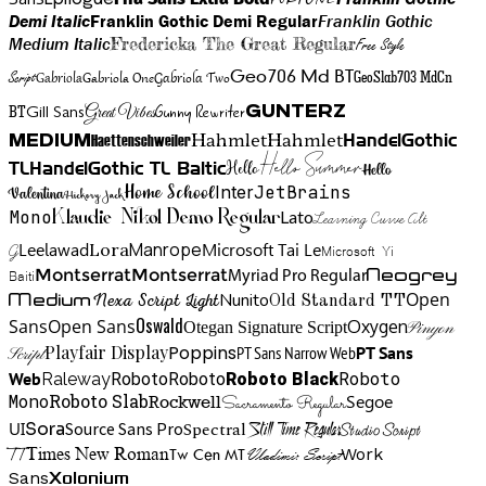
Demi Italic
Franklin Gothic Demi Regular
Franklin Gothic
Medium Italic
Fredericka The Great Regular
Free Style
Gabriola One
Gabriola Two
Geo706 Md BT
GeoSlab703 MdCn
Script
Gabriola
BT
Gunny Rewriter
Great Vibes
Gunterz
Gill Sans
Hahmlet
Hahmlet
Haettenschweiler
HandelGothic
Medium
Hello Summer
TL
HandelGothic TL Baltic
Hello
Hello
Home School
Inter
JetBrains
Valentina
Hickory Jack
Mono
Lato
Learning Curve Alt
Klaudie Nikol Demo Regular
Manrope
Lora
Leelawad
Microsoft Tai Le
G
Microsoft Yi
Neogrey
Montserrat
Montserrat
Baiti
Myriad Pro Regular
Open
Medium
Nunito
Nexa Script Light
Old Standard TT
Oswald
Sans
Open Sans
Oxygen
Otegan Signature Script
Pinyon
Playfair Display
Poppins
PT Sans Narrow Web
PT Sans
Script
Roboto
Web
Roboto
Roboto
Roboto Black
Raleway
Mono
Roboto Slab
Segoe
Rockwell
Sacramento Regular
UI
Spectral
Sora
Source Sans Pro
Still Time Regular
Studio Script
TT
Tw Cen MT
Work
Times New Roman
Vladimir Script
Sans
Xolonium