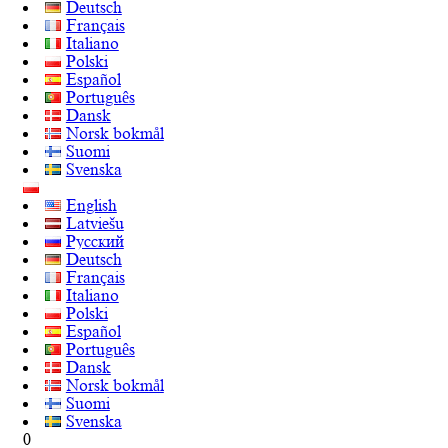
Deutsch
Français
Italiano
Polski
Español
Português
Dansk
Norsk bokmål
Suomi
Svenska
English
Latviešu
Русский
Deutsch
Français
Italiano
Polski
Español
Português
Dansk
Norsk bokmål
Suomi
Svenska
0