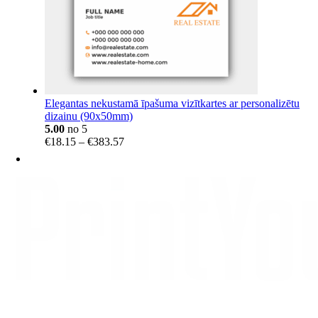
Elegantas nekustamā īpašuma vizītkartes ar personalizētu
dizainu (90x50mm)
5.00
no 5
Price
€
18.15
–
€
383.57
range:
€18.15
through
€383.57