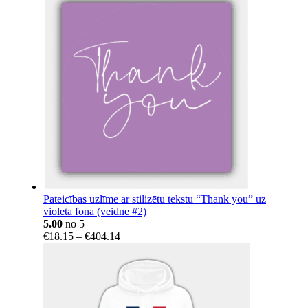
Pateicības uzlīme ar stilizētu tekstu “Thank you” uz
violeta fona (veidne #2)
5.00
no 5
Price
€
18.15
–
€
404.14
range:
€18.15
through
€404.14