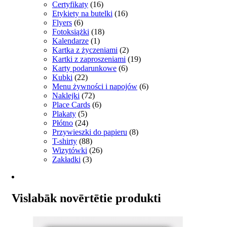
Certyfikaty
(16)
Etykiety na butelki
(16)
Flyers
(6)
Fotoksiążki
(18)
Kalendarze
(1)
Kartka z życzeniami
(2)
Kartki z zaproszeniami
(19)
Karty podarunkowe
(6)
Kubki
(22)
Menu żywności i napojów
(6)
Naklejki
(72)
Place Cards
(6)
Plakaty
(5)
Płótno
(24)
Przywieszki do papieru
(8)
T-shirty
(88)
Wizytówki
(26)
Zakładki
(3)
Vislabāk novērtētie produkti