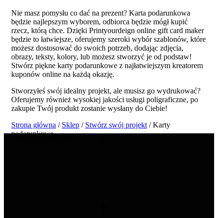
Nie masz pomysłu co dać na prezent? Karta podarunkowa
będzie najlepszym wyborem, odbiorca będzie mógł kupić
rzecz, którą chce. Dzięki Printyourdeign online gift card maker
będzie to łatwiejsze, oferujemy szeroki wybór szablonów, które
możesz dostosować do swoich potrzeb, dodając zdjęcia,
obrazy, teksty, kolory, lub możesz stworzyć je od podstaw!
Stwórz piękne karty podarunkowe z najłatwiejszym kreatorem
kuponów online na każdą okazję.
Stworzyłeś swój idealny projekt, ale musisz go wydrukować?
Oferujemy również wysokiej jakości usługi poligraficzne, po
zakupie Twój produkt zostanie wysłany do Ciebie!
Strona główna
/
Sklep
/
Stwórz swój projekt
/ Karty
podarunkowe