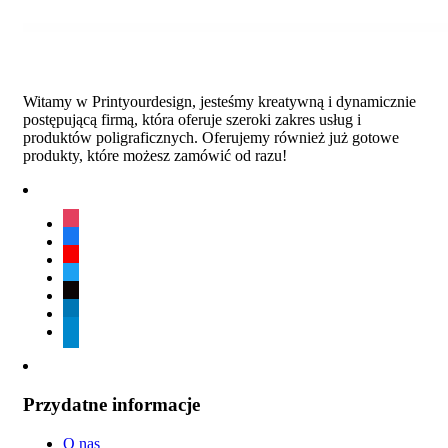
Witamy w Printyourdesign, jesteśmy kreatywną i dynamicznie
postępującą firmą, która oferuje szeroki zakres usług i
produktów poligraficznych. Oferujemy również już gotowe
produkty, które możesz zamówić od razu!
instagram
facebook
youtube
twitter
tiktok
linkedin
telegram
Przydatne informacje
O nas