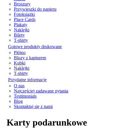
Broszury
Przywieszki do papieru
Fotoksiążki
Place Cards
Plakaty
Naklejki
Bilety
T-shirty
Gotowe produkty drukowane
Płótno
Bluzy z kapturem
Kubki
Naklejki
T-shirty
Przydatne informacje
O nas
Najczęściej zadawane pytania
Testimonials
Blog
Skontaktuj się z nami
Karty podarunkowe