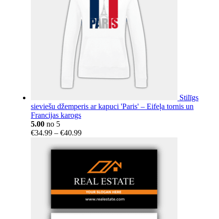
Stilīgs
sieviešu džemperis ar kapuci 'Paris' – Eifeļa tornis un
Francijas karogs
5.00
no 5
Price
€
34.99
–
€
40.99
range:
€34.99
through
€40.99