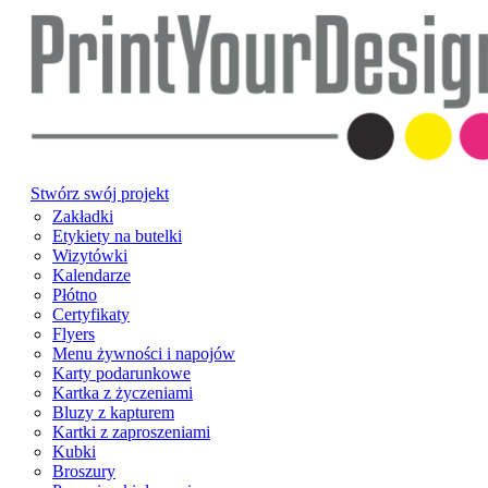
Stwórz swój projekt
Zakładki
Etykiety na butelki
Wizytówki
Kalendarze
Płótno
Certyfikaty
Flyers
Menu żywności i napojów
Karty podarunkowe
Kartka z życzeniami
Bluzy z kapturem
Kartki z zaproszeniami
Kubki
Broszury