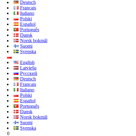
Deutsch
Français
Italiano
Polski
Español
Português
Dansk
Norsk bokmål
Suomi
Svenska
English
Latviešu
Русский
Deutsch
Français
Italiano
Polski
Español
Português
Dansk
Norsk bokmål
Suomi
Svenska
0