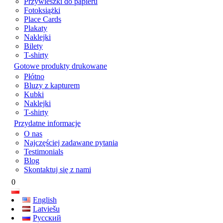
Przywieszki do papieru
Fotoksiążki
Place Cards
Plakaty
Naklejki
Bilety
T-shirty
Gotowe produkty drukowane
Płótno
Bluzy z kapturem
Kubki
Naklejki
T-shirty
Przydatne informacje
O nas
Najczęściej zadawane pytania
Testimonials
Blog
Skontaktuj się z nami
0
English
Latviešu
Русский