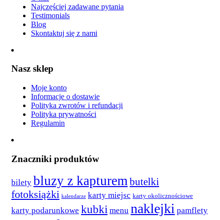
Najczęściej zadawane pytania
Testimonials
Blog
Skontaktuj się z nami
Nasz sklep
Moje konto
Informacje o dostawie
Polityka zwrotów i refundacji
Polityka prywatności
Regulamin
Znaczniki produktów
bluzy z kapturem
butelki
bilety
fotoksiążki
karty miejsc
karty okolicznościowe
kalendarze
naklejki
kubki
karty podarunkowe
menu
pamflety