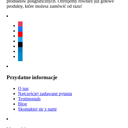
produktów poligraficznych. Oferujemy również już gotowe
produkty, które możesz zamówić od razu!
instagram
facebook
youtube
twitter
tiktok
linkedin
telegram
Przydatne informacje
O nas
Najczęściej zadawane pytania
Testimonials
Blog
Skontaktuj się z nami