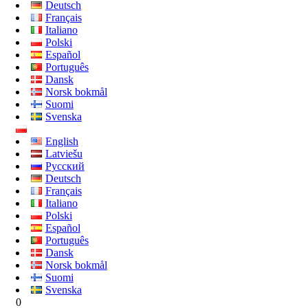
Deutsch
Français
Italiano
Polski
Español
Português
Dansk
Norsk bokmål
Suomi
Svenska
English
Latviešu
Русский
Deutsch
Français
Italiano
Polski
Español
Português
Dansk
Norsk bokmål
Suomi
Svenska
0