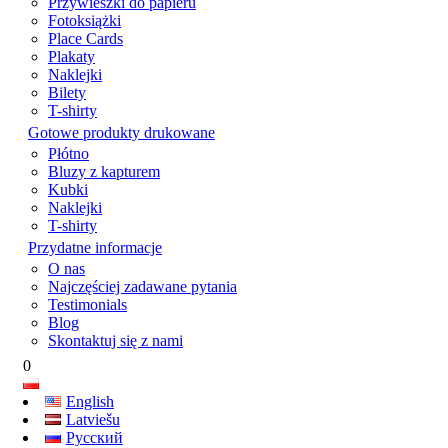
Przywieszki do papieru
Fotoksiążki
Place Cards
Plakaty
Naklejki
Bilety
T-shirty
Gotowe produkty drukowane
Płótno
Bluzy z kapturem
Kubki
Naklejki
T-shirty
Przydatne informacje
O nas
Najczęściej zadawane pytania
Testimonials
Blog
Skontaktuj się z nami
0
English
Latviešu
Русский