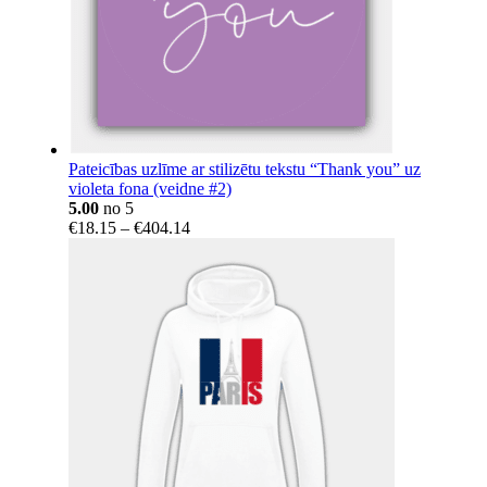
Pateicības uzlīme ar stilizētu tekstu “Thank you” uz
violeta fona (veidne #2)
5.00
no 5
Price
€
18.15
–
€
404.14
range:
€18.15
through
€404.14