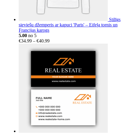
Stilīgs
sieviešu džemperis ar kapuci 'Paris' – Eifeļa tornis un
Francijas karogs
5.00
no 5
Price
€
34.99
–
€
40.99
range:
€34.99
through
€40.99