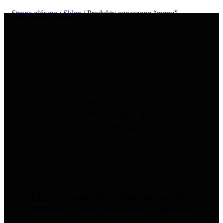
Strona główna
/
Sklep
/ Produkty oznaczone “menu”
Utwórz i wydrukuj online swój projekt
poziomego menu dla potraw i napojów