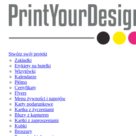
Stwórz swój projekt
Zakładki
Etykiety na butelki
Wizytówki
Kalendarze
Płótno
Certyfikaty
Flyers
Menu żywności i napojów
Karty podarunkowe
Kartka z życzeniami
Bluzy z kapturem
Kartki z zaproszeniami
Kubki
Broszury