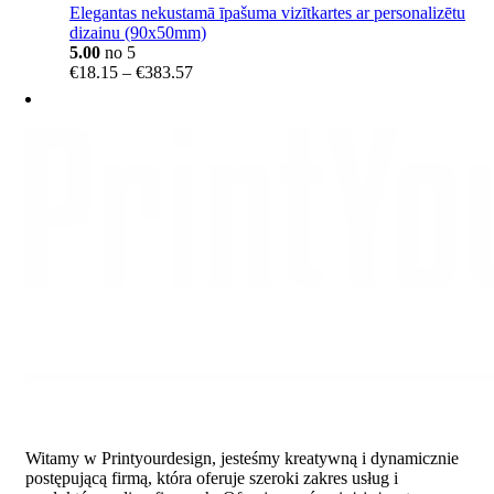
Elegantas nekustamā īpašuma vizītkartes ar personalizētu
dizainu (90x50mm)
5.00
no 5
Price
€
18.15
–
€
383.57
range:
€18.15
through
€383.57
Witamy w Printyourdesign, jesteśmy kreatywną i dynamicznie
postępującą firmą, która oferuje szeroki zakres usług i