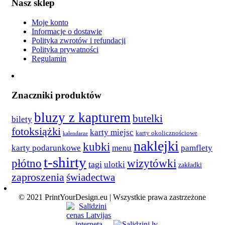
Nasz sklep
Moje konto
Informacje o dostawie
Polityka zwrotów i refundacji
Polityka prywatności
Regulamin
Znaczniki produktów
bluzy z kapturem
butelki
bilety
fotoksiążki
karty miejsc
karty okolicznościowe
kalendarze
naklejki
kubki
karty podarunkowe
menu
pamflety
t-shirty
płótno
wizytówki
tagi
ulotki
zakładki
zaproszenia
świadectwa
© 2021 PrintYourDesign.eu | Wszystkie prawa zastrzeżone