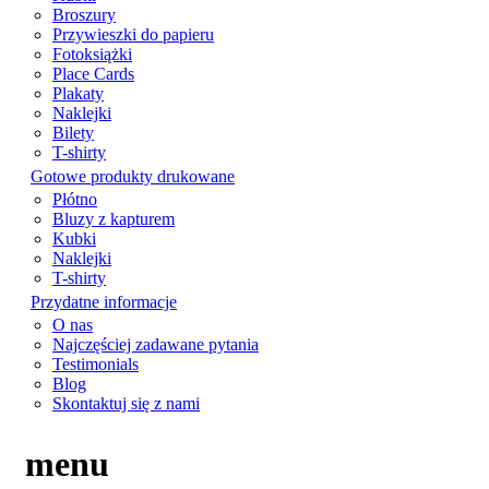
Broszury
Przywieszki do papieru
Fotoksiążki
Place Cards
Plakaty
Naklejki
Bilety
T-shirty
Gotowe produkty drukowane
Płótno
Bluzy z kapturem
Kubki
Naklejki
T-shirty
Przydatne informacje
O nas
Najczęściej zadawane pytania
Testimonials
Blog
Skontaktuj się z nami
menu