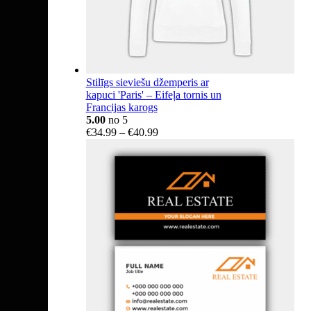
Stilīgs sieviešu džemperis ar
kapuci 'Paris' – Eifeļa tornis un
Francijas karogs
5.00
no 5
Price
€
34.99
–
€
40.99
range:
€34.99
through
€40.99