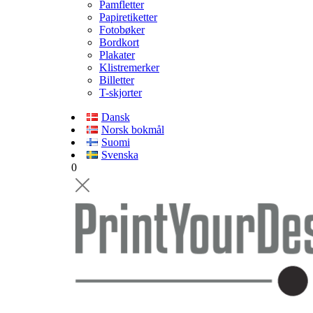
Pamfletter
Papiretiketter
Fotobøker
Bordkort
Plakater
Klistremerker
Billetter
T-skjorter
Dansk
Norsk bokmål
Suomi
Svenska
0