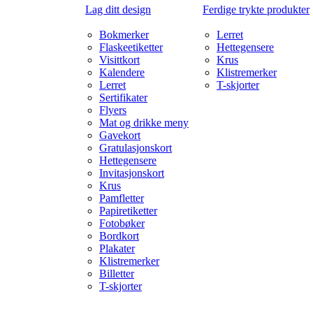
Lag ditt design
Ferdige trykte produkter
Bokmerker
Lerret
Flaskeetiketter
Hettegensere
Visittkort
Krus
Kalendere
Klistremerker
Lerret
T-skjorter
Sertifikater
Flyers
Mat og drikke meny
Gavekort
Gratulasjonskort
Hettegensere
Invitasjonskort
Krus
Pamfletter
Papiretiketter
Fotobøker
Bordkort
Plakater
Klistremerker
Billetter
T-skjorter