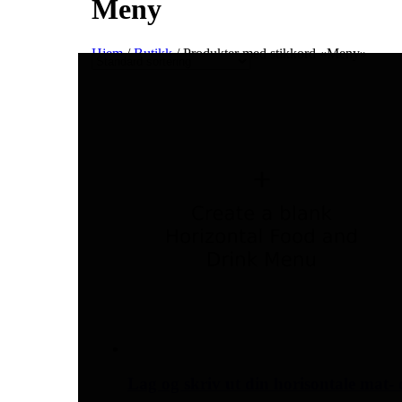
Meny
Hjem
/
Butikk
/ Produkter med stikkord «Meny»
Lag og skriv ut din horisontale mat-