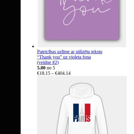
Pateicības uzlīme ar stilizētu tekstu
“Thank you” uz violeta fona
(veidne #2)
5.00
no 5
Price
€
18.15
–
€
404.14
range:
€18.15
through
€404.14