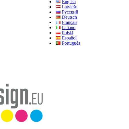
English
Latviešu
Русский
Deutsch
Français
Italiano
Polski
Español
Português