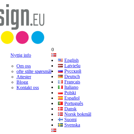
0
Nyttig info
English
Latviešu
Om oss
Русский
ofte stilte spørsmål
Deutsch
Attester
Français
Blogg
Italiano
Kontakt oss
Polski
Español
Português
Dansk
Norsk bokmål
Suomi
Svenska