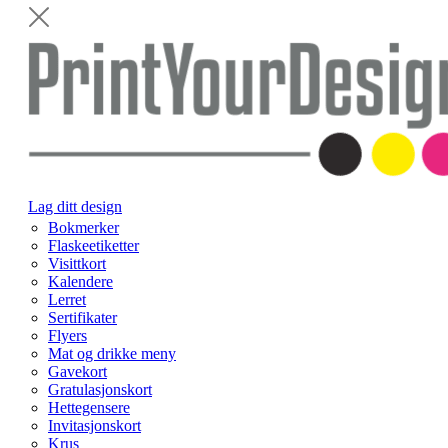
Lag ditt design
Bokmerker
Flaskeetiketter
Visittkort
Kalendere
Lerret
Sertifikater
Flyers
Mat og drikke meny
Gavekort
Gratulasjonskort
Hettegensere
Invitasjonskort
Krus