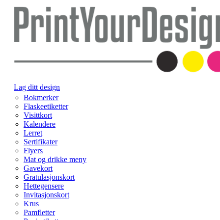
Lag ditt design
Bokmerker
Flaskeetiketter
Visittkort
Kalendere
Lerret
Sertifikater
Flyers
Mat og drikke meny
Gavekort
Gratulasjonskort
Hettegensere
Invitasjonskort
Krus
Pamfletter