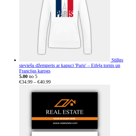
Stilīgs
sieviešu džemperis ar kapuci 'Paris' – Eifeļa tornis un
Francijas karogs
5.00
no 5
Price
€
34.99
–
€
40.99
range:
€34.99
through
€40.99