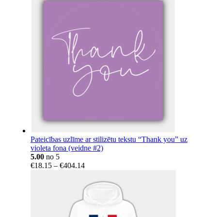
Pateicības uzlīme ar stilizētu tekstu “Thank you” uz
violeta fona (veidne #2)
5.00
no 5
Price
€
18.15
–
€
404.14
range:
€18.15
through
€404.14