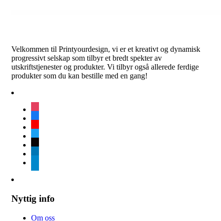
Velkommen til Printyourdesign, vi er et kreativt og dynamisk
progressivt selskap som tilbyr et bredt spekter av
utskriftstjenester og produkter. Vi tilbyr også allerede ferdige
produkter som du kan bestille med en gang!
instagram
facebook
youtube
twitter
tiktok
linkedin
telegram
Nyttig info
Om oss