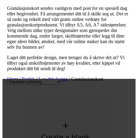
Gratulasjonskort sendes vanligvis med post for en spesiell dag
eller begivenhet. Få arrangementet ditt til å skille seg ut. Det er
så raskt og enkelt med vårt gratis online verktøy for
gratulasjonskortprodusent. Vi tilbyr A5, A6, A7 sidestørrelser.
Velg mellom ulike typer designmaler som gjenspeiler din
kommende dag, endre farger, skriftstørrelse eller legg til dine
egne ideer bilder, ønsker, med vår online maker kan du starte
selv fra bunnen av!
Laget ditt perfekte design, men trenger du å skrive det ut? Vi
tilbyr også utskriftstjenester av høy kvalitet, etter kjøpet vil
produktet ditt bli sendt til deg!
Hjem
/
Butikk
/
Lag ditt design
/ Gratulasjonskort