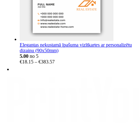
Elegantas nekustamā īpašuma vizītkartes ar personalizētu
dizainu (90x50mm)
5.00
no 5
Price
€
18.15
–
€
383.57
range:
€18.15
through
€383.57