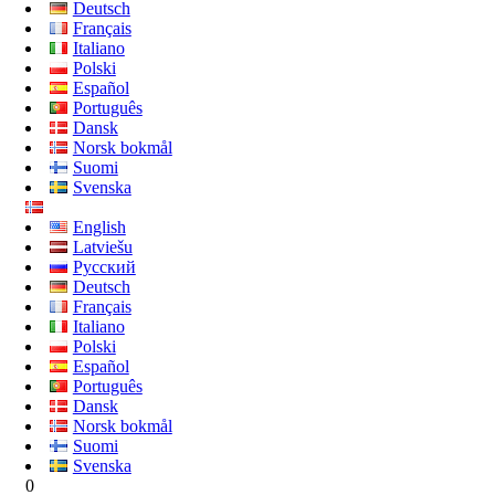
Deutsch
Français
Italiano
Polski
Español
Português
Dansk
Norsk bokmål
Suomi
Svenska
English
Latviešu
Русский
Deutsch
Français
Italiano
Polski
Español
Português
Dansk
Norsk bokmål
Suomi
Svenska
0