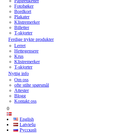
Papiretiketter
Fotobøker
Bordkort
Plakater
Klistremerker
Billetter
T-skjorter
Ferdige trykte produkter
Lerret
Hettegensere
Krus
Klistremerker
T-skjorter
Nyttig info
Om oss
ofte stilte spørsmål
Attester
Blogg
Kontakt oss
0
English
Latviešu
Русский