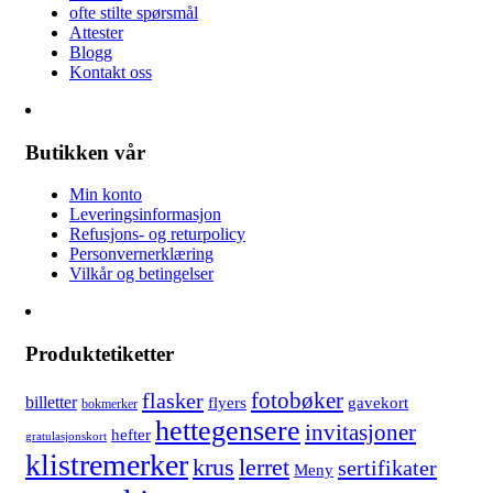
ofte stilte spørsmål
Attester
Blogg
Kontakt oss
Butikken vår
Min konto
Leveringsinformasjon
Refusjons- og returpolicy
Personvernerklæring
Vilkår og betingelser
Produktetiketter
fotobøker
flasker
billetter
flyers
gavekort
bokmerker
hettegensere
invitasjoner
hefter
gratulasjonskort
klistremerker
lerret
krus
sertifikater
Meny