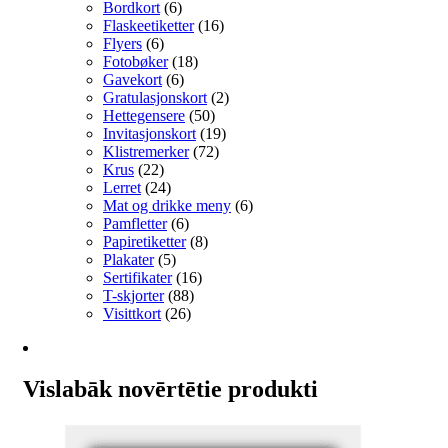
Bordkort
(6)
Flaskeetiketter
(16)
Flyers
(6)
Fotobøker
(18)
Gavekort
(6)
Gratulasjonskort
(2)
Hettegensere
(50)
Invitasjonskort
(19)
Klistremerker
(72)
Krus
(22)
Lerret
(24)
Mat og drikke meny
(6)
Pamfletter
(6)
Papiretiketter
(8)
Plakater
(5)
Sertifikater
(16)
T-skjorter
(88)
Visittkort
(26)
Vislabāk novērtētie produkti