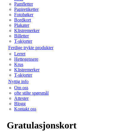
Pamfletter
Papiretiketter
Fotobøker
Bordkort
Plakater
Klistremerker
Billetter
T-skjorter
Ferdige trykte produkter
Lerret
Hettegensere
Krus
Klistremerker
T-skjorter
Nyttig info
Om oss
ofte stilte spørsmål
Attester
Blogg
Kontakt oss
Gratulasjonskort