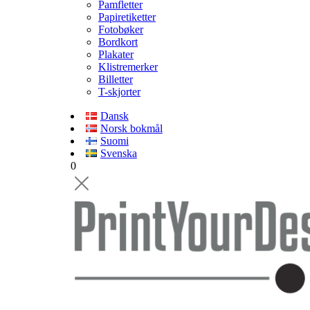
Pamfletter
Papiretiketter
Fotobøker
Bordkort
Plakater
Klistremerker
Billetter
T-skjorter
Dansk
Norsk bokmål
Suomi
Svenska
0