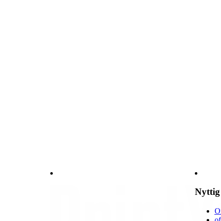
Nyttig
O
of