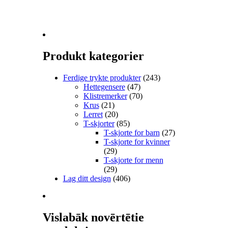
Produkt kategorier
Ferdige trykte produkter
(243)
Hettegensere
(47)
Klistremerker
(70)
Krus
(21)
Lerret
(20)
T-skjorter
(85)
T-skjorte for barn
(27)
T-skjorte for kvinner
(29)
T-skjorte for menn
(29)
Lag ditt design
(406)
Vislabāk novērtētie