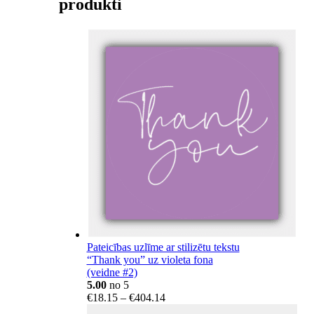
produkti
Pateicības uzlīme ar stilizētu tekstu
“Thank you” uz violeta fona
(veidne #2)
5.00
no 5
Price
€
18.15
–
€
404.14
range: