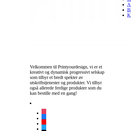
At
B
K
Velkommen til Printyourdesign, vi er et
kreativt og dynamisk progressivt selskap
som tilbyr et bredt spekter av
utskriftstjenester og produkter. Vi tilbyr
også allerede ferdige produkter som du
kan bestille med en gang!
instagram
facebook
youtube
twitter