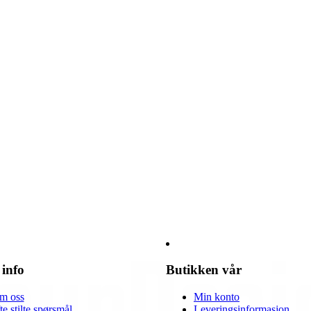
 info
Butikken vår
m oss
Min konto
te stilte spørsmål
Leveringsinformasjon