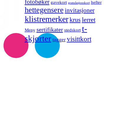
fotobøker
gavekort
hefter
gratulasjonskort
hettegensere
invitasjoner
klistremerker
lerret
krus
t-
sertifikater
Meny
stedskort
skjorter
visittkort
tagger