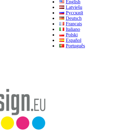
English
Latviešu
Русский
Deutsch
Français
Italiano
Polski
Español
Português