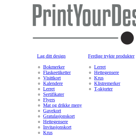
Lag ditt design
Ferdige trykte produkter
Bokmerker
Lerret
Flaskeetiketter
Hettegensere
Visittkort
Krus
Kalendere
Klistremerker
Lerret
T-skjorter
Sertifikater
Flyers
Mat og drikke meny
Gavekort
Gratulasjonskort
Hettegensere
Invitasjonskort
Krus