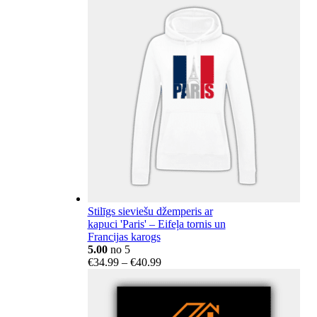
€18.15
through
€404.14
Stilīgs sieviešu džemperis ar
kapuci 'Paris' – Eifeļa tornis un
Francijas karogs
5.00
no 5
Price
€
34.99
–
€
40.99
range:
€34.99
through
€40.99