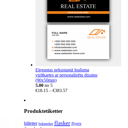
Elegantas nekustamā īpašuma
vizītkartes ar personalizētu dizainu
(90x50mm)
5.00
no 5
Price
€
18.15
–
€
383.57
range:
€18.15
through
Produktetiketter
€383.57
flasker
billetter
flyers
bokmerker