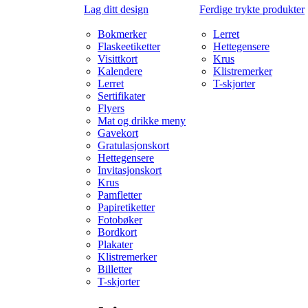
Lag ditt design
Ferdige trykte produkter
Bokmerker
Lerret
Flaskeetiketter
Hettegensere
Visittkort
Krus
Kalendere
Klistremerker
Lerret
T-skjorter
Sertifikater
Flyers
Mat og drikke meny
Gavekort
Gratulasjonskort
Hettegensere
Invitasjonskort
Krus
Pamfletter
Papiretiketter
Fotobøker
Bordkort
Plakater
Klistremerker
Billetter
T-skjorter