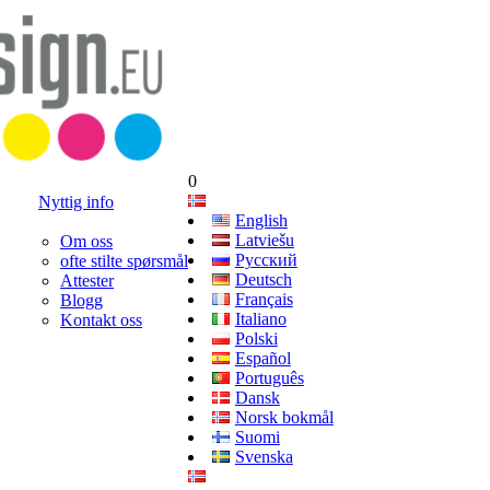
0
Nyttig info
English
Latviešu
Om oss
Русский
ofte stilte spørsmål
Deutsch
Attester
Français
Blogg
Italiano
Kontakt oss
Polski
Español
Português
Dansk
Norsk bokmål
Suomi
Svenska