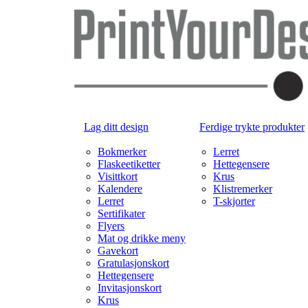
Lag ditt design
Ferdige trykte produkter
Bokmerker
Lerret
Flaskeetiketter
Hettegensere
Visittkort
Krus
Kalendere
Klistremerker
Lerret
T-skjorter
Sertifikater
Flyers
Mat og drikke meny
Gavekort
Gratulasjonskort
Hettegensere
Invitasjonskort
Krus