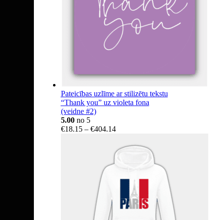
Pateicības uzlīme ar stilizētu tekstu
“Thank you” uz violeta fona
(veidne #2)
5.00
no 5
Price
€
18.15
–
€
404.14
range:
€18.15
through
€404.14