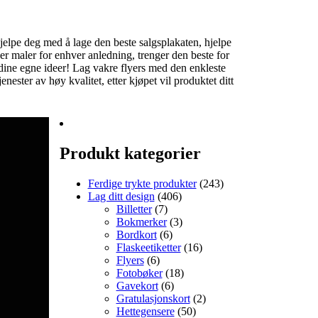
hjelpe deg med å lage den beste salgsplakaten, hjelpe
er maler for enhver anledning, trenger den beste for
ed dine egne ideer! Lag vakre flyers med den enkleste
nester av høy kvalitet, etter kjøpet vil produktet ditt
Produkt kategorier
Ferdige trykte produkter
(243)
Lag ditt design
(406)
Billetter
(7)
Bokmerker
(3)
Bordkort
(6)
Flaskeetiketter
(16)
Flyers
(6)
Fotobøker
(18)
Gavekort
(6)
Gratulasjonskort
(2)
Hettegensere
(50)