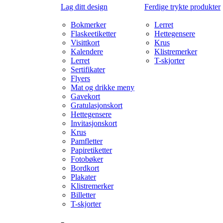
Lag ditt design
Ferdige trykte produkter
Bokmerker
Lerret
Flaskeetiketter
Hettegensere
Visittkort
Krus
Kalendere
Klistremerker
Lerret
T-skjorter
Sertifikater
Flyers
Mat og drikke meny
Gavekort
Gratulasjonskort
Hettegensere
Invitasjonskort
Krus
Pamfletter
Papiretiketter
Fotobøker
Bordkort
Plakater
Klistremerker
Billetter
T-skjorter