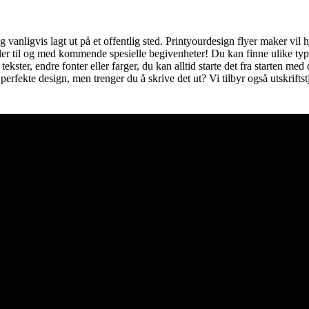
 vanligvis lagt ut på et offentlig sted. Printyourdesign flyer maker vil 
ller til og med kommende spesielle begivenheter! Du kan finne ulike typ
 tekster, endre fonter eller farger, du kan alltid starte det fra starten m
erfekte design, men trenger du å skrive det ut? Vi tilbyr også utskriftstje