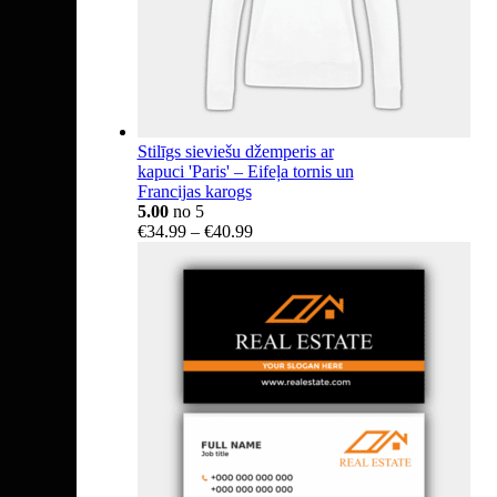
Stilīgs sieviešu džemperis ar
kapuci 'Paris' – Eifeļa tornis un
Francijas karogs
5.00
no 5
Price
€
34.99
–
€
40.99
range:
€34.99
through
€40.99