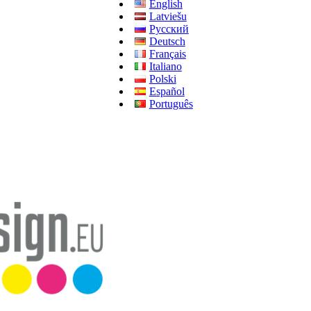
English
Latviešu
Русский
Deutsch
Français
Italiano
Polski
Español
Português