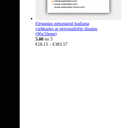
Elegantas nekustamā īpašuma
vizītkartes ar personalizētu dizainu
(90x50mm)
5.00
no 5
Price
€
18.15
–
€
383.57
range:
€18.15
through
€383.57