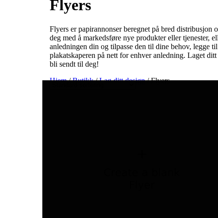
Flyers
Flyers er papirannonser beregnet på bred distribusjon og
deg med å markedsføre nye produkter eller tjenester, e
anledningen din og tilpasse den til dine behov, legge til
plakatskaperen på nett for enhver anledning. Laget ditt p
bli sendt til deg!
Hjem
/
Butikk
/
Lag ditt design
/ Flyers