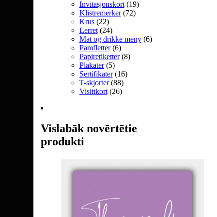
Invitasjonskort
(19)
Klistremerker
(72)
Krus
(22)
Lerret
(24)
Mat og drikke meny
(6)
Pamfletter
(6)
Papiretiketter
(8)
Plakater
(5)
Sertifikater
(16)
T-skjorter
(88)
Visittkort
(26)
Vislabāk novērtētie
produkti