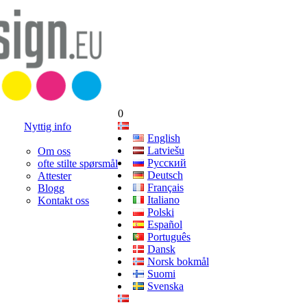
0
Nyttig info
English
Latviešu
Om oss
Русский
ofte stilte spørsmål
Deutsch
Attester
Français
Blogg
Italiano
Kontakt oss
Polski
Español
Português
Dansk
Norsk bokmål
Suomi
Svenska