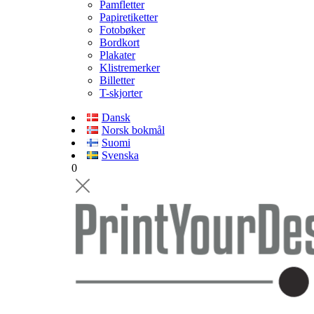
Pamfletter
Papiretiketter
Fotobøker
Bordkort
Plakater
Klistremerker
Billetter
T-skjorter
Dansk
Norsk bokmål
Suomi
Svenska
0