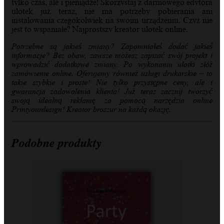
tylko czas, ale i pieniądze!
Skorzystaj z darmowego edytora
ulotek już teraz, nie ma potrzeby pobierania ani
instalowania czegokolwiek na swoim urządzeniu. Czyż nie
jest to wspaniałe? Najprostszy kreator ulotek online.
Potrzebne są jakieś zmiany? Zapomniałeś dodać jakieś
informacje? Bez obaw, zawsze możesz zapisać swój projekt i
wprowadzić dodatkowe zmiany.
Po wykonaniu ulotki złóż
zamówienie online. Oferujemy również usługi drukarskie – to
takie szybkie i proste! Nie tylko przystępne ceny, ale i
gwarancja zadowolenia klienta! Już teraz zacznij tworzyć
swoją idealną reklamę za pomocą narzędzia online
Printyourdesign! Kreator broszur na każdą okazję.
Podobne produkty