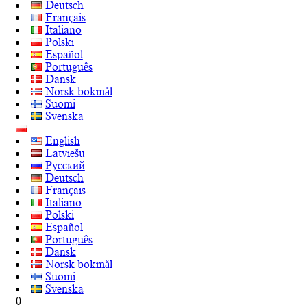
Deutsch
Français
Italiano
Polski
Español
Português
Dansk
Norsk bokmål
Suomi
Svenska
English
Latviešu
Русский
Deutsch
Français
Italiano
Polski
Español
Português
Dansk
Norsk bokmål
Suomi
Svenska
0