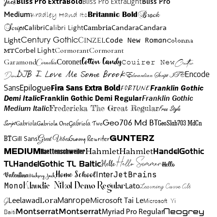
Jack
Bliss Pro ExtraBold
Bliss Pro ExtraLight
Bliss Pro
Brock
Medium
Bradley Hand Itc
Britannic Bold
Script
Cambria
Candara
Calibri
Calibri Light
Candara
Century Gothic
Cinzel
Light
Code New Roman
Colonna
Cormorant
Cormorant
Corbel Light
MT
Cotton Candy
Garamond
Cornelia
Coronet
Couirer New
Creattion
DJB I Love Me Some Brook
Encode
Edwardian Script ITC
Demo
Sans
Franklin Gothic
Fira Sans Extra Bold
Fortune
Epilogue
Demi Italic
Franklin Gothic Demi Regular
Franklin Gothic
Medium Italic
Fredericka The Great Regular
Free Style
Gabriola One
Gabriola Two
Geo706 Md BT
GeoSlab703 MdCn
Script
Gabriola
BT
Gunny Rewriter
Great Vibes
Gunterz
Gill Sans
Hahmlet
Hahmlet
Haettenschweiler
HandelGothic
Medium
Hello Summer
TL
HandelGothic TL Baltic
Hello
Hello
Home School
Inter
JetBrains
Valentina
Hickory Jack
Mono
Lato
Learning Curve Alt
Klaudie Nikol Demo Regular
Manrope
Lora
Leelawad
Microsoft Tai Le
G
Microsoft Yi
Neogrey
Montserrat
Montserrat
Baiti
Myriad Pro Regular