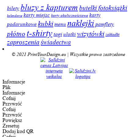
bluzy z kapturem
butelki
fotoksiążki
bilety
karty miejsc
karty
karty okolicznościowe
kalendarze
naklejki
kubki
podarunkowe
menu
pamflety
t-shirty
płótno
wizytówki
tagi
ulotki
zakładki
zaproszenia
świadectwa
© 2021 PrintYourDesign.eu | Wszystkie prawa zastrzeżone
Informacje
Plik
Informacje
Cofnij
Przywróć
Cofnij
Przywróć
Powiększ
Zresetuj
Dodaj kod QR
Cofnij