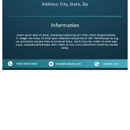
W
H
1
2
Dodaj pustą stronę
Dodaj stronę z układów