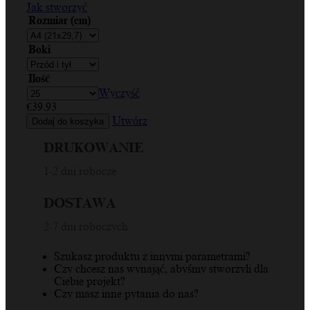
Jak stworzyć
Rozmiar (cm)
Boki
Ilość
Wyczyść
€
39.93
Utwórz
Dodaj do koszyka
DRUKOWANIE
1-2 dni robocze
DOSTAWA
2-7 dni roboczych
Szukasz produktu z innymi parametrami?
Czy chcesz nas wynająć, abyśmy stworzyli dla
Ciebie projekt?
Czy masz inne pytania do nas?