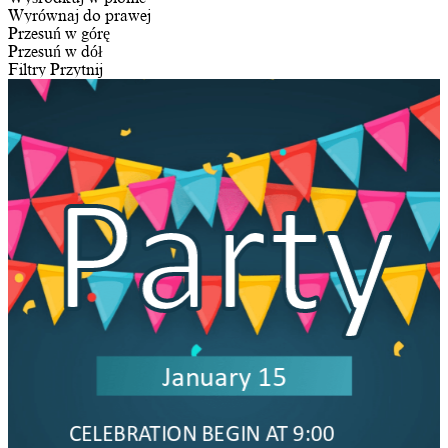
Wyrównaj do prawej
Przesuń w górę
Przesuń w dół
Filtry
Przytnij