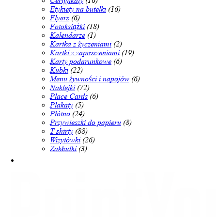
Certyfikaty
(16)
Etykiety na butelki
(16)
Flyers
(6)
Fotoksiążki
(18)
Kalendarze
(1)
Kartka z życzeniami
(2)
Kartki z zaproszeniami
(19)
Karty podarunkowe
(6)
Kubki
(22)
Menu żywności i napojów
(6)
Naklejki
(72)
Place Cards
(6)
Plakaty
(5)
Płótno
(24)
Przywieszki do papieru
(8)
T-shirty
(88)
Wizytówki
(26)
Zakładki
(3)