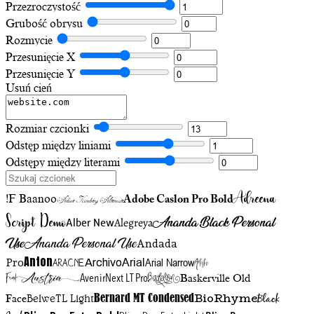
Przezroczystość
Grubość obrysu
Rozmycie
Przesunięcie X
Przesunięcie Y
Usuń cień
Rozmiar czcionki
Odstęp między liniami
Odstępy między literami
Adreena
!F Baanoo
Adobe Caslon Pro Bold
Adine Kirnberg Alternate
Script Demo
Ananda Black Personal
Alegreya
Alber New
Use
Ananda Personal Use
Andada
Anton
Arial Narrow
Artistic
Pro
Arial
Aracne
Archivo
Austria
Friend
AvenirNext LT Pro
Badelion
Baskerville Old
BioRhyme
BelweTL Light
Bernard MT Condensed
Black
Face