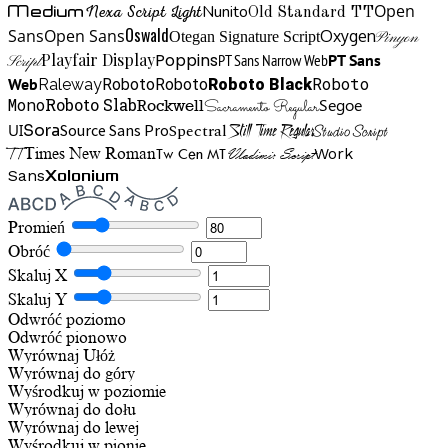
Open
Medium
Nunito
Nexa Script Light
Old Standard TT
Oswald
Sans
Open Sans
Oxygen
Otegan Signature Script
Pinyon
Playfair Display
Poppins
PT Sans Narrow Web
PT Sans
Script
Roboto
Web
Roboto
Roboto
Roboto Black
Raleway
Mono
Roboto Slab
Segoe
Rockwell
Sacramento Regular
UI
Spectral
Sora
Source Sans Pro
Still Time Regular
Studio Script
TT
Tw Cen MT
Work
Times New Roman
Vladimir Script
Sans
Xolonium
Promień
Obróć
Skaluj X
Skaluj Y
Odwróć poziomo
Odwróć pionowo
Wyrównaj
Ułóż
Wyrównaj do góry
Wyśrodkuj w poziomie
Wyrównaj do dołu
Wyrównaj do lewej
Wyśrodkuj w pionie