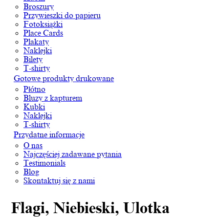
Broszury
Przywieszki do papieru
Fotoksiążki
Place Cards
Plakaty
Naklejki
Bilety
T-shirty
Gotowe produkty drukowane
Płótno
Bluzy z kapturem
Kubki
Naklejki
T-shirty
Przydatne informacje
O nas
Najczęściej zadawane pytania
Testimonials
Blog
Skontaktuj się z nami
Flagi, Niebieski, Ulotka