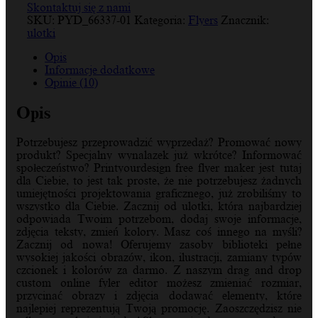
Skontaktuj się z nami
SKU:
PYD_66337-01
Kategoria:
Flyers
Znacznik:
ulotki
Opis
Informacje dodatkowe
Opinie (10)
Opis
Potrzebujesz przeprowadzić wyprzedaż? Promować nowy
produkt? Specjalny wynalazek już wkrótce? Informować
społeczeństwo? Printyourdesign free flyer maker jest tutaj
dla Ciebie, to jest tak proste, że nie potrzebujesz żadnych
umiejętności projektowania graficznego, już zrobiliśmy to
wszystko dla Ciebie. Zacznij od ulotki, która najbardziej
odpowiada Twoim potrzebom, dodaj swoje informacje,
zdjęcia teksty, zmień kolory. Masz coś innego na myśli?
Zacznij od nowa! Oferujemy zasoby biblioteki pełne
wysokiej jakości obrazów, ikon, ilustracji, zamiany typów
czcionek i kolorów za darmo. Z naszym drag and drop
custom online fyler editor możesz zmieniać rozmiar,
przycinać obrazy i zdjęcia dodawać elementy, które
najlepiej reprezentują Twoją promocję. Zaoszczędzisz nie