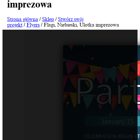
imprezowa
Strona główna
/
Sklep
/
Stwórz swój
projekt
/
Flyers
/ Flagi, Niebieski, Ulotka imprezowa