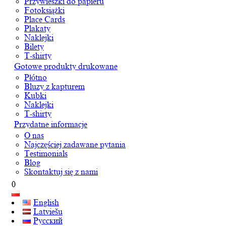
Przywieszki do papieru
Fotoksiążki
Place Cards
Plakaty
Naklejki
Bilety
T-shirty
Gotowe produkty drukowane
Płótno
Bluzy z kapturem
Kubki
Naklejki
T-shirty
Przydatne informacje
O nas
Najczęściej zadawane pytania
Testimonials
Blog
Skontaktuj się z nami
0
English
Latviešu
Русский