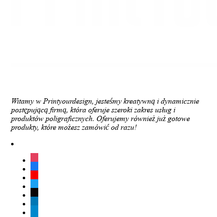
Witamy w Printyourdesign, jesteśmy kreatywną i dynamicznie
postępującą firmą, która oferuje szeroki zakres usług i
produktów poligraficznych. Oferujemy również już gotowe
produkty, które możesz zamówić od razu!
instagram
facebook
youtube
twitter
tiktok
linkedin
telegram