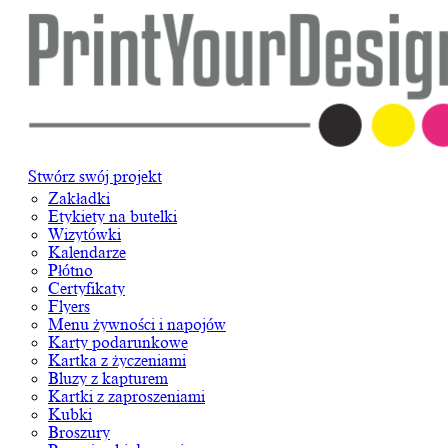
Stwórz swój projekt
Zakładki
Etykiety na butelki
Wizytówki
Kalendarze
Płótno
Certyfikaty
Flyers
Menu żywności i napojów
Karty podarunkowe
Kartka z życzeniami
Bluzy z kapturem
Kartki z zaproszeniami
Kubki
Broszury