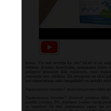
krāsas. Vai esat iecerējis ko citu? Sāciet to no nu
attēliem, ikonām, ilustrācijām, maināmiem fontu
pielāgoto tiešsaistes faila redaktoru, varat main
atspoguļo jūsu reklāmu. Jūs ietaupīsiet ne tikai la
nav nepieciešams neko lejupielādēt vai instalēt ierīcē.
Nepieciešamas izmaiņas? Aizmirsāt pievienot kādu in
Nepieciešamas izmaiņas? Aizmirsāt pievienot kādu i
papildu izmaiņas.
Pēc skrejlapas izveides veiciet pas
un vienkārši! Ne tikai pieņemamas cenas, bet arī 
Printyourdesign tiešsaistes rīku jau tagad! Brošūru v