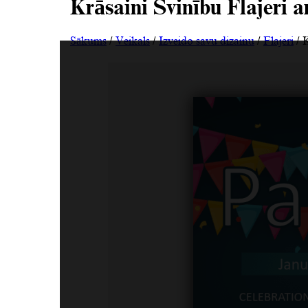
Krāsaini Svinību Flajeri 
Sākums
/
Veikals
/
Izveido savu dizainu
/
Flajeri
/ K