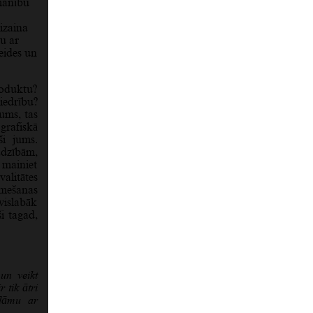
zmanību
izaina
au ar
eides un
roduktu?
edrību?
ums, tas
grafiskā
ši jums.
adzībām,
 mainiet
valitātes
omešanas
vislabāk
i tagad,
un veikt
 tik ātri
klāmu ar