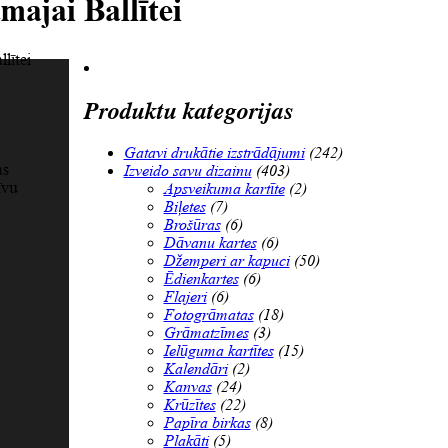
majai Ballītei
lītei
Produktu kategorijas
Gatavi drukātie izstrādājumi
(242)
as
Izveido savu dizainu
(403)
īvu
Apsveikuma kartīte
(2)
Biļetes
(7)
Brošūras
(6)
Dāvanu kartes
(6)
Džemperi ar kapuci
(50)
Ēdienkartes
(6)
Flajeri
(6)
Fotogrāmatas
(18)
Grāmatzīmes
(3)
Ielūguma kartītes
(15)
Kalendāri
(2)
Kanvas
(24)
Krūzītes
(22)
Papīra birkas
(8)
Plakāti
(5)