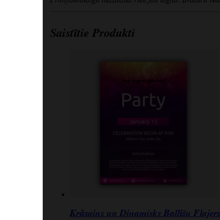
Saistītie Produkti
Krāsains un Dinamisks Ballīšu Flaje