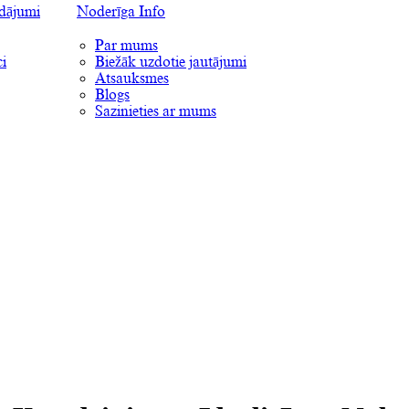
ādājumi
Noderīga Info
Par mums
i
Biežāk uzdotie jautājumi
Atsauksmes
Blogs
Sazinieties ar mums