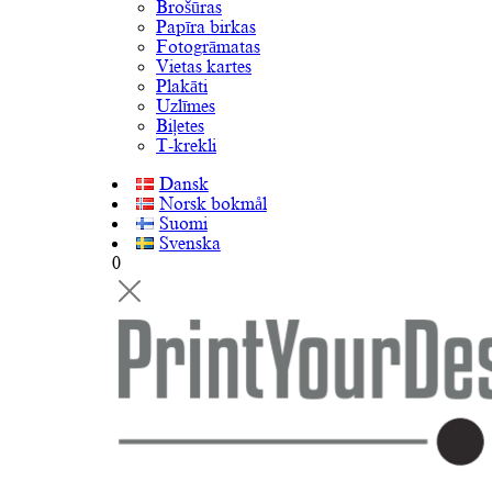
Brošūras
Papīra birkas
Fotogrāmatas
Vietas kartes
Plakāti
Uzlīmes
Biļetes
T-krekli
Dansk
Norsk bokmål
Suomi
Svenska
0