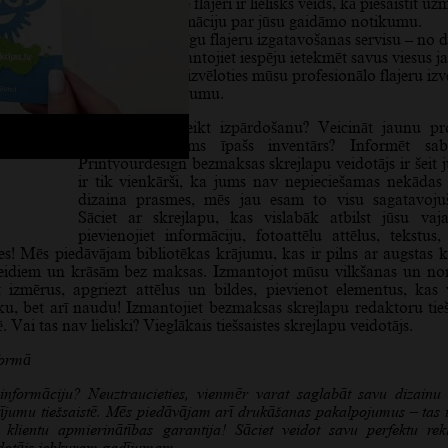
karodziņiem. Šie flajeri ir lielisks veids, kā piesaistīt u
un izplatīt informāciju par jūsu gaidāmo notikumu.
Piedāvājam pilnīgu flajeru izgatavošanas servisu – no d
līdz drukai. Izmantojiet iespēju ietekmēt savus viesus j
pirmo iespaidu, izvēloties mūsu profesionālo flajeru izv
drukas pakalpojumu.
Nepieciešams veikt izpārdošanu? Veicināt jaunu p
Drīzumā gaidāms īpašs inventārs? Informēt sabi
Printyourdesign bezmaksas skrejlapu veidotājs ir šeit j
ir tik vienkārši, ka jums nav nepieciešamas nekādas 
dizaina prasmes, mēs jau esam to visu sagatavoju
Sāciet ar skrejlapu, kas vislabāk atbilst jūsu vaj
pievienojiet informāciju, fotoattēlu attēlus, tekstus,
lles! Mēs piedāvājam bibliotēkas krājumu, kas ir pilns ar augstas k
 veidiem un krāsām bez maksas. Izmantojot mūsu vilkšanas un n
īt izmērus, apgriezt attēlus un bildes, pievienot elementus, kas 
iku, bet arī naudu!
Izmantojiet bezmaksas skrejlapu redaktoru tieš
 Vai tas nav lieliski? Vieglākais tiešsaistes skrejlapu veidotājs.
formā
nformāciju? Neuztraucieties, vienmēr varat saglabāt savu dizainu 
ūtījumu tiešsaistē. Mēs piedāvājam arī drukāšanas pakalpojumus – tas ir
klientu apmierinātības garantija! Sāciet veidot savu perfektu re
eidotājs jebkuram gadījumam.