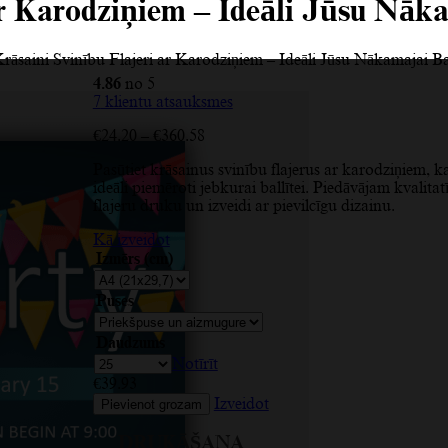
ar Karodziņiem – Ideāli Jūsu Nāka
rāsaini Svinību Flajeri ar Karodziņiem – Ideāli Jūsu Nākamajai Bal
4.86
no 5
7
klientu atsauksmes
Price
€
24.20
–
€
360.58
range:
Pasūtiet krāsainus svinību flajerus ar karodziņiem, k
€24.20
ideāli piemēroti jebkurai ballītei. Piedāvājam kvalitat
through
flajeru druku un izveidi ar pievilcīgu dizainu.
€360.58
Kā izveidot
Izmērs (cm)
Puses
Daudzums
Notīrīt
€
39.93
Izveidot
Pievienot grozam
DRUKĀŠANA