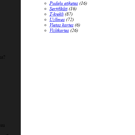
Pudeļu etiķetes
(16)
Sertifikāti
(16)
T-krekli
(87)
Uzlīmes
(72)
Vietas kartes
(6)
Vizītkartes
(26)
ms?
ūsu