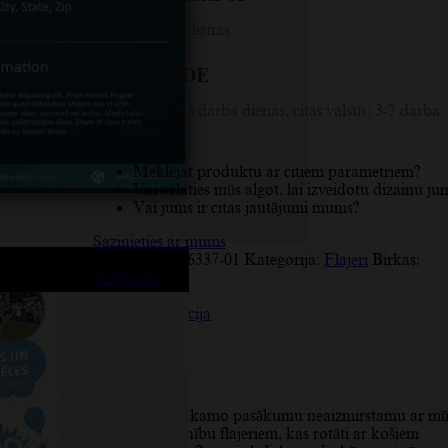
1-2 darba dienas
PIEGĀDE
Latvijā: 2-3 darba dienas, citās valstīs: 3-7 darba
dienas
Meklējat produktu ar citiem parametriem?
Vai vēlaties mūs algot, lai izveidotu dizainu ju
Vai jums ir citas jautājumi mums?
Sazinieties ar mums
SKU:
PYD_66337-01
Kategorija:
Flajeri
Birkas:
skrejlapas
Apraksts
Papildu informācija
Atsauksmes (7)
Apraksts
Padariet savu nākamo pasākumu neaizmirstamu ar m
krāsainajiem svinību flajeriem, kas rotāti ar košiem