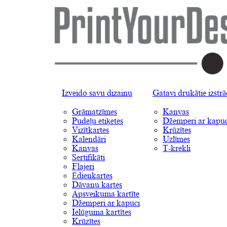
Izveido savu dizainu
Gatavi drukātie izstr
Grāmatzīmes
Kanvas
Pudeļu etiķetes
Džemperi ar kapuc
Vizītkartes
Krūzītes
Kalendāri
Uzlīmes
Kanvas
T-krekli
Sertifikāti
Flajeri
Ēdienkartes
Dāvanu kartes
Apsveikuma kartīte
Džemperi ar kapuci
Ielūguma kartītes
Krūzītes