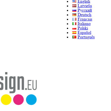
English
Latviešu
Русский
Deutsch
Français
Italiano
Polski
Español
Português