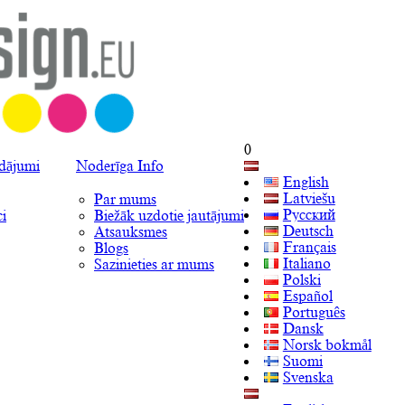
0
ādājumi
Noderīga Info
English
Latviešu
Par mums
Русский
i
Biežāk uzdotie jautājumi
Deutsch
Atsauksmes
Français
Blogs
Italiano
Sazinieties ar mums
Polski
Español
Português
Dansk
Norsk bokmål
Suomi
Svenska