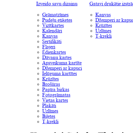
Izveido savu dizainu
Gatavi drukātie izstr
Grāmatzīmes
Kanvas
Pudeļu etiķetes
Džemperi ar kapuc
Vizītkartes
Krūzītes
Kalendāri
Uzlīmes
Kanvas
T-krekli
Sertifikāti
Flajeri
Ēdienkartes
Dāvanu kartes
Apsveikuma kartīte
Džemperi ar kapuci
Ielūguma kartītes
Krūzītes
Brošūras
Papīra birkas
Fotogrāmatas
Vietas kartes
Plakāti
Uzlīmes
Biļetes
T-krekli