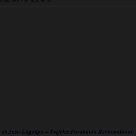
rs ar Jūsu Logotipu – Perfekts Pasākumu Reklamēšanai