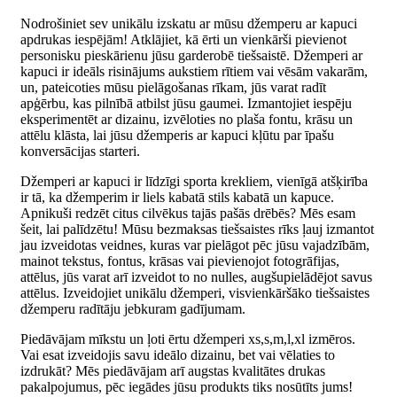
Nodrošiniet sev unikālu izskatu ar mūsu džemperu ar kapuci
apdrukas iespējām! Atklājiet, kā ērti un vienkārši pievienot
personisku pieskārienu jūsu garderobē tiešsaistē. Džemperi ar
kapuci ir ideāls risinājums aukstiem rītiem vai vēsām vakarām,
un, pateicoties mūsu pielāgošanas rīkam, jūs varat radīt
apģērbu, kas pilnībā atbilst jūsu gaumei. Izmantojiet iespēju
eksperimentēt ar dizainu, izvēloties no plaša fontu, krāsu un
attēlu klāsta, lai jūsu džemperis ar kapuci kļūtu par īpašu
konversācijas starteri.
Džemperi ar kapuci ir līdzīgi sporta krekliem, vienīgā atšķirība
ir tā, ka džemperim ir liels kabatā stils kabatā un kapuce.
Apnikuši redzēt citus cilvēkus tajās pašās drēbēs? Mēs esam
šeit, lai palīdzētu! Mūsu bezmaksas tiešsaistes rīks ļauj izmantot
jau izveidotas veidnes, kuras var pielāgot pēc jūsu vajadzībām,
mainot tekstus, fontus, krāsas vai pievienojot fotogrāfijas,
attēlus, jūs varat arī izveidot to no nulles, augšupielādējot savus
attēlus. Izveidojiet unikālu džemperi, visvienkāršāko tiešsaistes
džemperu radītāju jebkuram gadījumam.
Piedāvājam mīkstu un ļoti ērtu džemperi xs,s,m,l,xl izmēros.
Vai esat izveidojis savu ideālo dizainu, bet vai vēlaties to
izdrukāt? Mēs piedāvājam arī augstas kvalitātes drukas
pakalpojumus, pēc iegādes jūsu produkts tiks nosūtīts jums!