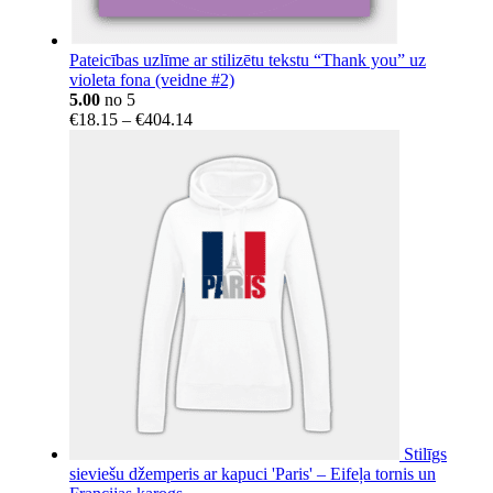
Pateicības uzlīme ar stilizētu tekstu “Thank you” uz
violeta fona (veidne #2)
5.00
no 5
Price
€
18.15
–
€
404.14
range:
€18.15
through
€404.14
Stilīgs
sieviešu džemperis ar kapuci 'Paris' – Eifeļa tornis un