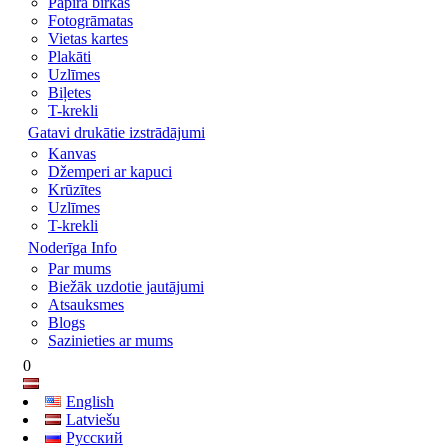
Papīra birkas
Fotogrāmatas
Vietas kartes
Plakāti
Uzlīmes
Biļetes
T-krekli
Gatavi drukātie izstrādājumi
Kanvas
Džemperi ar kapuci
Krūzītes
Uzlīmes
T-krekli
Noderīga Info
Par mums
Biežāk uzdotie jautājumi
Atsauksmes
Blogs
Sazinieties ar mums
0
English
Latviešu
Русский