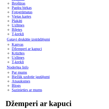
Brošūras
Papīra birkas
Fotogrāmatas
Vietas kartes
Plakāti
Uzlīmes
Biļetes
T-krekli
Gatavi drukātie izstrādājumi
Kanvas
Džemperi ar kapuci
Krūzītes
Uzlīmes
T-krekli
Noderīga Info
Par mums
Biežāk uzdotie jautājumi
Atsauksmes
Blogs
Sazinieties ar mums
Džemperi ar kapuci