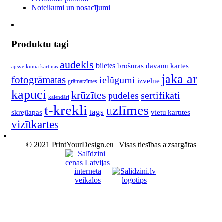
Noteikumi un nosacījumi
Produktu tagi
audekls
biļetes
brošūras
dāvanu kartes
apsveikuma kartiņas
jaka ar
fotogrāmatas
ielūgumi
izvēlne
grāmatzīmes
kapuci
krūzītes
pudeles
sertifikāti
kalendāri
t-krekli
uzlīmes
tags
skrejlapas
vietu kartītes
vizītkartes
© 2021 PrintYourDesign.eu | Visas tiesības aizsargātas