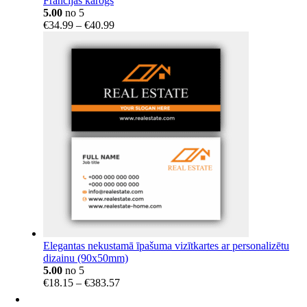
Francijas karogs
5.00
no 5
Price
€
34.99
–
€
40.99
range:
€34.99
through
€40.99
Elegantas nekustamā īpašuma vizītkartes ar personalizētu
dizainu (90x50mm)
5.00
no 5
Price
€
18.15
–
€
383.57
range:
€18.15