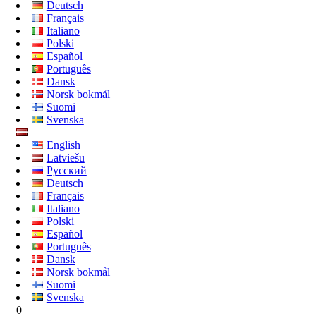
Deutsch
Français
Italiano
Polski
Español
Português
Dansk
Norsk bokmål
Suomi
Svenska
English
Latviešu
Русский
Deutsch
Français
Italiano
Polski
Español
Português
Dansk
Norsk bokmål
Suomi
Svenska
0