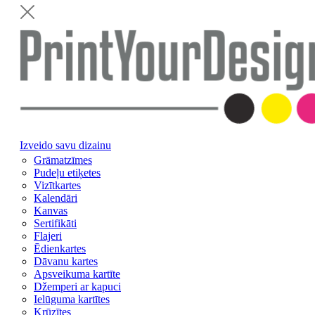
Izveido savu dizainu
Grāmatzīmes
Pudeļu etiķetes
Vizītkartes
Kalendāri
Kanvas
Sertifikāti
Flajeri
Ēdienkartes
Dāvanu kartes
Apsveikuma kartīte
Džemperi ar kapuci
Ielūguma kartītes
Krūzītes