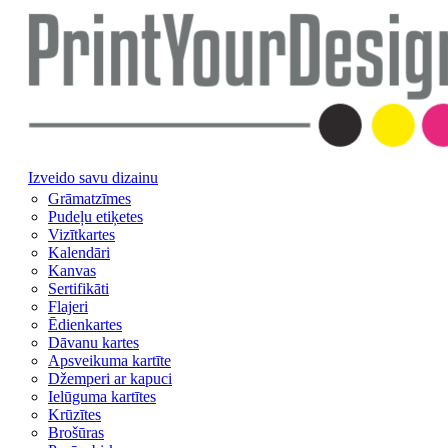
Izveido savu dizainu
Grāmatzīmes
Pudeļu etiķetes
Vizītkartes
Kalendāri
Kanvas
Sertifikāti
Flajeri
Ēdienkartes
Dāvanu kartes
Apsveikuma kartīte
Džemperi ar kapuci
Ielūguma kartītes
Krūzītes
Brošūras