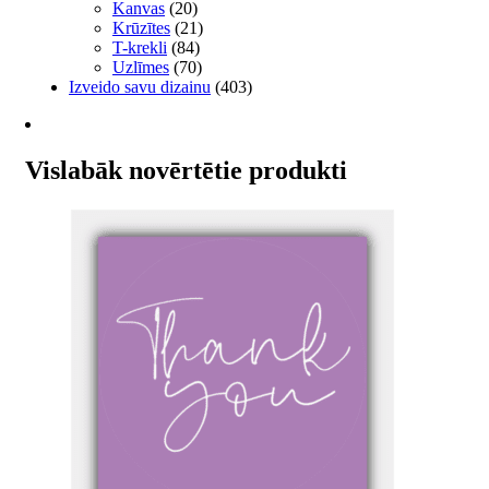
Kanvas
(20)
Krūzītes
(21)
T-krekli
(84)
Uzlīmes
(70)
Izveido savu dizainu
(403)
Vislabāk novērtētie produkti