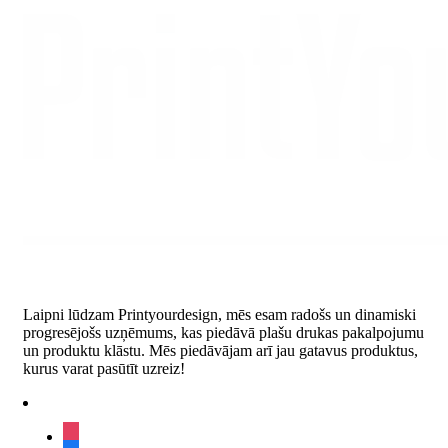
through
€383.57
Laipni lūdzam Printyourdesign, mēs esam radošs un dinamiski
progresējošs uzņēmums, kas piedāvā plašu drukas pakalpojumu
un produktu klāstu. Mēs piedāvājam arī jau gatavus produktus,
kurus varat pasūtīt uzreiz!
instagram