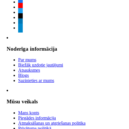
facebook
youtube
twitter
tiktok
linkedin
telegram
Noderīga informācija
Par mums
Biežāk uzdotie jautājumi
Atsauksmes
Blogs
Sazinieties ar mums
Mūsu veikals
Mans konts
Piegādes informācija
Atmaksāšanas un atgriešanas politika
Privātuma politikā