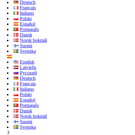
Deutsch
Français
Italiano
Polski
Español
Português
Dansk
Norsk bokmål
Suomi
Svenska
English
Latviešu
Русский
Deutsch
Français
Italiano
Polski
Español
Português
Dansk
Norsk bokmål
Suomi
Svenska
3