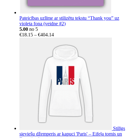
Pateicības uzlīme ar stilizētu tekstu “Thank you” uz
violeta fona (veidne #2)
5.00
no 5
Price
€
18.15
–
€
404.14
range:
€18.15
through
€404.14
Stilīgs
sieviešu džemperis ar kapuci 'Paris' – Eifeļa tornis un