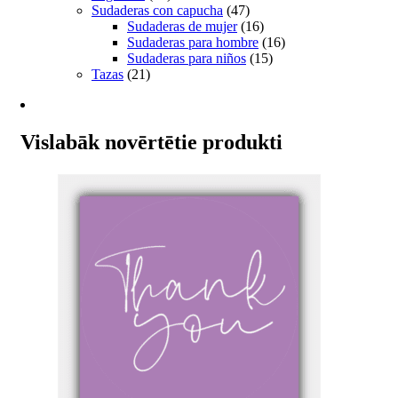
Sudaderas con capucha
(47)
Sudaderas de mujer
(16)
Sudaderas para hombre
(16)
Sudaderas para niños
(15)
Tazas
(21)
Vislabāk novērtētie produkti