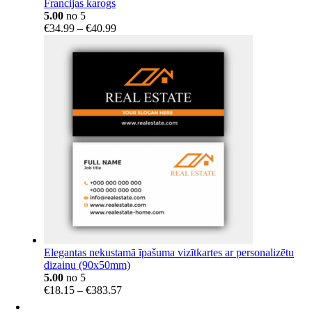
Francijas karogs
5.00
no 5
Price
€
34.99
–
€
40.99
range:
€34.99
through
€40.99
Elegantas nekustamā īpašuma vizītkartes ar personalizētu
dizainu (90x50mm)
5.00
no 5
Price
€
18.15
–
€
383.57
range: