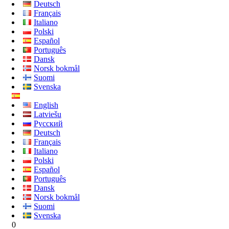
Deutsch
Français
Italiano
Polski
Español
Português
Dansk
Norsk bokmål
Suomi
Svenska
English
Latviešu
Русский
Deutsch
Français
Italiano
Polski
Español
Português
Dansk
Norsk bokmål
Suomi
Svenska
0