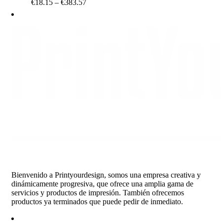
Price
€
18.15
–
€
383.57
range:
€18.15
through
€383.57
Bienvenido a Printyourdesign, somos una empresa creativa y
dinámicamente progresiva, que ofrece una amplia gama de
servicios y productos de impresión. También ofrecemos
productos ya terminados que puede pedir de inmediato.