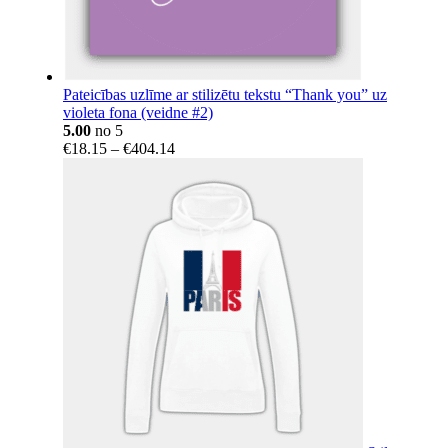
Pateicības uzlīme ar stilizētu tekstu “Thank you” uz
violeta fona (veidne #2)
5.00
no 5
Price
€
18.15
–
€
404.14
range:
€18.15
through
€404.14