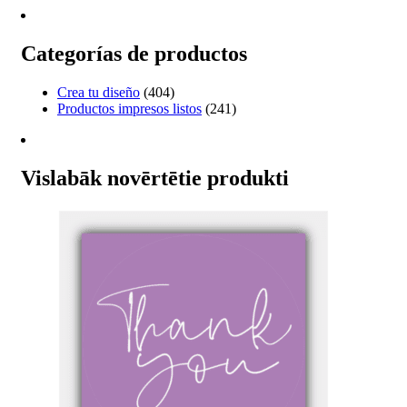
desde
tiene
€20.57
múltiples
hasta
variantes.
Categorías de productos
€477.95
Las
opciones
Crea tu diseño
(404)
se
Productos impresos listos
(241)
pueden
elegir
en
la
Vislabāk novērtētie produkti
página
de
producto