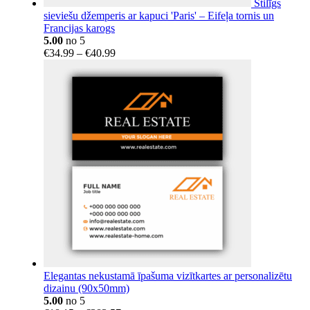
Stilīgs
sieviešu džemperis ar kapuci 'Paris' – Eifeļa tornis un
Francijas karogs
5.00
no 5
Price
€
34.99
–
€
40.99
range:
€34.99
through
€40.99
Elegantas nekustamā īpašuma vizītkartes ar personalizētu
dizainu (90x50mm)
5.00
no 5