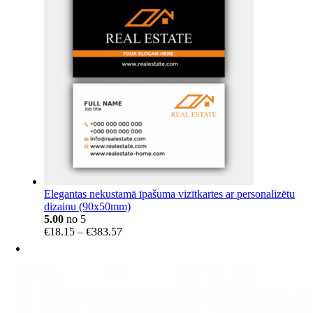
through
€40.99
Elegantas nekustamā īpašuma vizītkartes ar personalizētu
dizainu (90x50mm)
5.00
no 5
Price
€
18.15
–
€
383.57
range:
€18.15
through
€383.57