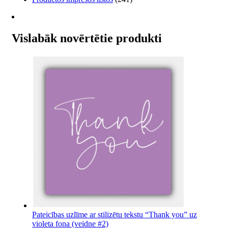
Vislabāk novērtētie produkti
Pateicības uzlīme ar stilizētu tekstu “Thank you” uz
violeta fona (veidne #2)