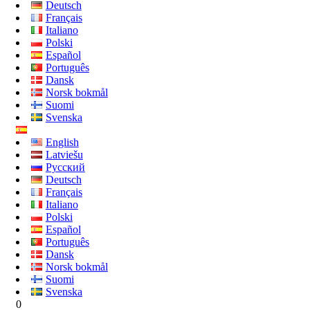
Deutsch
Français
Italiano
Polski
Español
Português
Dansk
Norsk bokmål
Suomi
Svenska
English
Latviešu
Русский
Deutsch
Français
Italiano
Polski
Español
Português
Dansk
Norsk bokmål
Suomi
Svenska
0