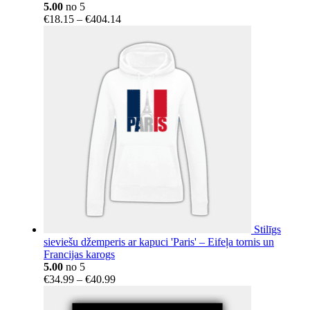
5.00
no 5
Price
€
18.15
–
€
404.14
range:
€18.15
through
€404.14
Stilīgs
sieviešu džemperis ar kapuci 'Paris' – Eifeļa tornis un
Francijas karogs
5.00
no 5
Price
€
34.99
–
€
40.99
range:
€34.99