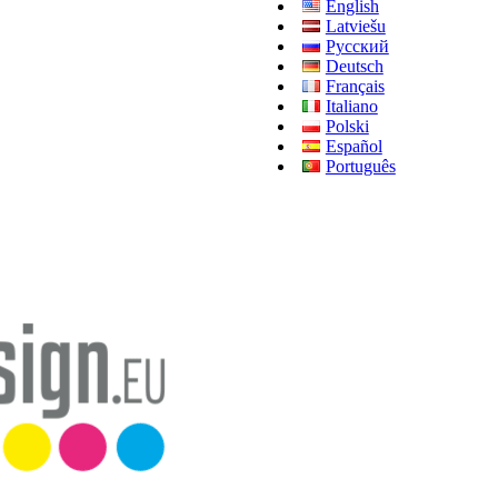
English
Latviešu
Русский
Deutsch
Français
Italiano
Polski
Español
Português