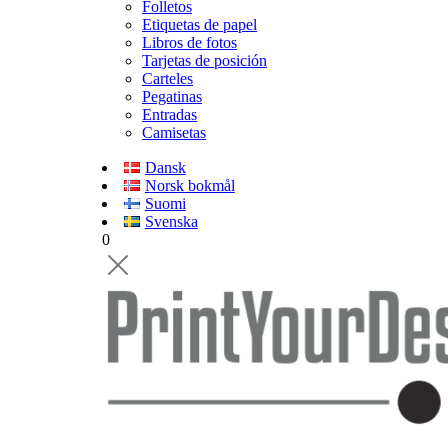
Folletos
Etiquetas de papel
Libros de fotos
Tarjetas de posición
Carteles
Pegatinas
Entradas
Camisetas
Dansk
Norsk bokmål
Suomi
Svenska
0