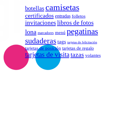
camisetas
botellas
certificados
entradas
folletos
invitaciones
libros de fotos
pegatinas
lona
menú
marcadores
sudaderas
tags
tarjetas de felicitación
tarjetas de posición
tarjetas de regalo
tarjetas de visita
tazas
volantes