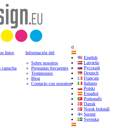
0
s listos
Información útil
English
Latviešu
Sobre nosotros
Русский
n capucha
Preguntas frecuentes
Deutsch
Testimonios
Français
Blog
Italiano
Contacto con nosotros
Polski
Español
Português
Dansk
Norsk bokmål
Suomi
Svenska