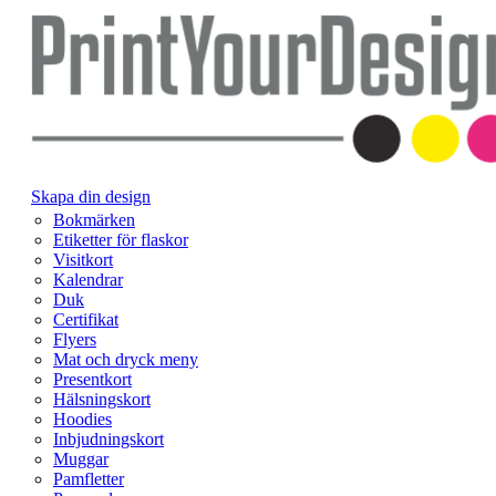
Skapa din design
Bokmärken
Etiketter för flaskor
Visitkort
Kalendrar
Duk
Certifikat
Flyers
Mat och dryck meny
Presentkort
Hälsningskort
Hoodies
Inbjudningskort
Muggar
Pamfletter