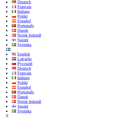
Deutsch
Français
Italiano
Polski
Español
Português
Dansk
Norsk bokmål
Suomi
Svenska
English
Latviešu
Русский
Deutsch
Français
Italiano
Polski
Español
Português
Dansk
Norsk bokmål
Suomi
Svenska
0