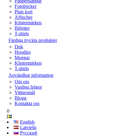
Papperslappar
Fotoböcker
Plats kort
Affischer
Klistermärken
Biljetter
T-shirts
Färdiga tryckta produkter
Duk
Hoodies
Muggar
Klistermärken
T-shirts
Användbar information
Om oss
Vanliga frågor
Vittnesmål
Blogg
Kontakta oss
0
English
Latviešu
Русский