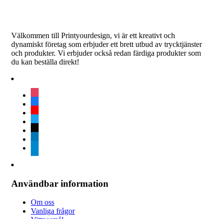
Välkommen till Printyourdesign, vi är ett kreativt och
dynamiskt företag som erbjuder ett brett utbud av trycktjänster
och produkter. Vi erbjuder också redan färdiga produkter som
du kan beställa direkt!
instagram
facebook
youtube
twitter
tiktok
linkedin
telegram
Användbar information
Om oss
Vanliga frågor