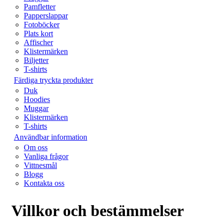
Pamfletter
Papperslappar
Fotoböcker
Plats kort
Affischer
Klistermärken
Biljetter
T-shirts
Färdiga tryckta produkter
Duk
Hoodies
Muggar
Klistermärken
T-shirts
Användbar information
Om oss
Vanliga frågor
Vittnesmål
Blogg
Kontakta oss
Villkor och bestämmelser