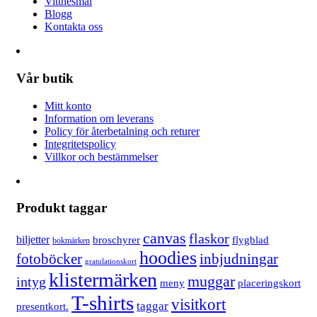
Vittnesmål
Blogg
Kontakta oss
Vår butik
Mitt konto
Information om leverans
Policy för återbetalning och returer
Integritetspolicy
Villkor och bestämmelser
Produkt taggar
canvas
flaskor
biljetter
broschyrer
flygblad
bokmärken
hoodies
fotoböcker
inbjudningar
gratulationskort
klistermärken
muggar
intyg
meny
placeringskort
T-shirts
visitkort
taggar
presentkort.