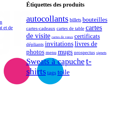
Étiquettes des produits
autocollants
bouteilles
billets
on
cartes
t et de
cartes-cadeaux
cartes de table
de visite
certificats
cartes de vœux
invitations
livres de
dépliants
mugs
photos
menu
prospectus
signets
t-
Sweats à capuche
shirts
toile
tags