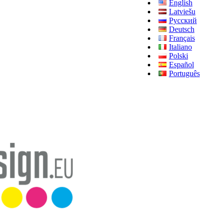
English
Latviešu
Русский
Deutsch
Français
Italiano
Polski
Español
Português