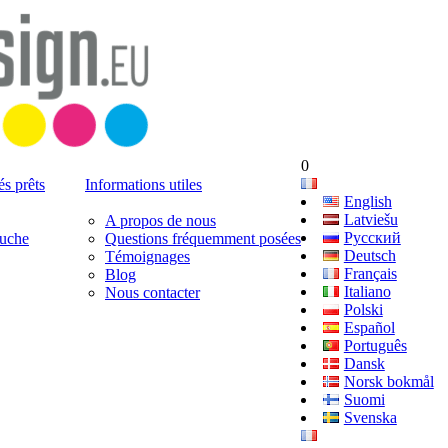
0
s prêts
Informations utiles
English
Latviešu
A propos de nous
Русский
puche
Questions fréquemment posées
Deutsch
Témoignages
Français
Blog
Italiano
Nous contacter
Polski
Español
Português
Dansk
Norsk bokmål
Suomi
Svenska