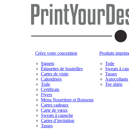
Créez votre conception
Produits imprimé
Signets
Toile
Étiquettes de bouteilles
Sweats à ca
Cartes de visite
Tasses
Calendriers
Autocollants
Toile
Tee shirts
Certificats
Flyers
Menu Nourriture et Boissons
Cartes cadeaux
Carte de vœux
Sweats à capuche
Cartes d’invitation
Tasses