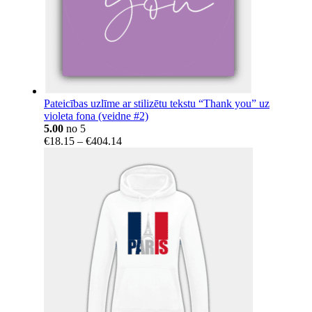
Pateicības uzlīme ar stilizētu tekstu “Thank you” uz
violeta fona (veidne #2)
5.00
no 5
Price
€
18.15
–
€
404.14
range:
€18.15
through
€404.14