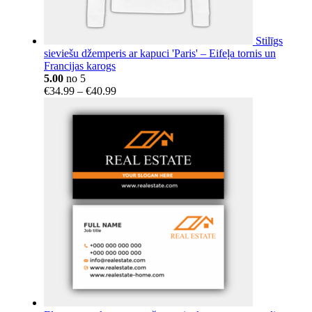
Stilīgs
sieviešu džemperis ar kapuci 'Paris' – Eifeļa tornis un
Francijas karogs
5.00
no 5
Price
€
34.99
–
€
40.99
range:
€34.99
through
€40.99