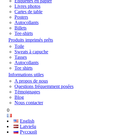
Étiquettes en papier
Livres photos
Cartes de table
Posters
Autocollants
Billets
Tee-shirts
Produits imprimés prêts
Toile
Sweats à capuche
Tasses
Autocollants
Tee shirts
Informations utiles
A propos de nous
Questions fréquemment posées
Témoignages
Blog
Nous contacter
0
English
Latviešu
Русский