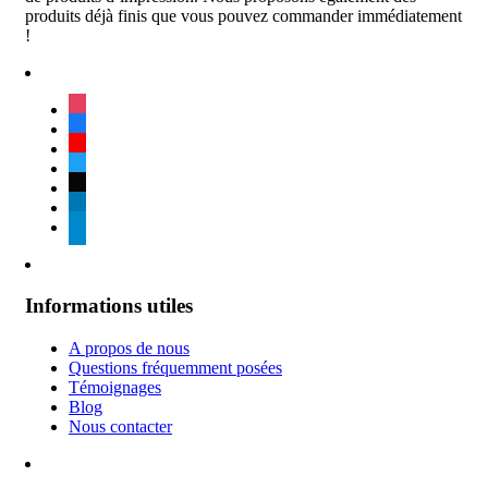
produits déjà finis que vous pouvez commander immédiatement
!
instagram
facebook
youtube
twitter
tiktok
linkedin
telegram
Informations utiles
A propos de nous
Questions fréquemment posées
Témoignages
Blog
Nous contacter