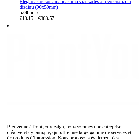
Elegantas nekustamā īpašuma vizītkartes ar personalizētu
dizainu (90x50mm)
5.00
no 5
Price
€
18.15
–
€
383.57
range:
€18.15
through
€383.57
Bienvenue à Printyourdesign, nous sommes une entreprise
créative et dynamique, qui offre une large gamme de services et
de produits d’impression. Nous proposons également des