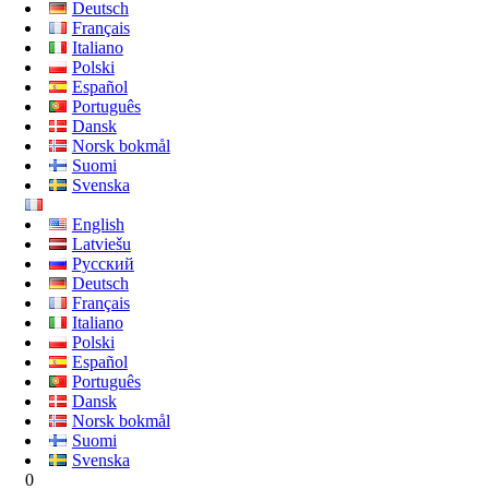
Deutsch
Français
Italiano
Polski
Español
Português
Dansk
Norsk bokmål
Suomi
Svenska
English
Latviešu
Русский
Deutsch
Français
Italiano
Polski
Español
Português
Dansk
Norsk bokmål
Suomi
Svenska
0