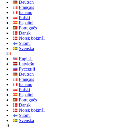
Deutsch
Français
Italiano
Polski
Español
Português
Dansk
Norsk bokmål
Suomi
Svenska
English
Latviešu
Русский
Deutsch
Français
Italiano
Polski
Español
Português
Dansk
Norsk bokmål
Suomi
Svenska
0