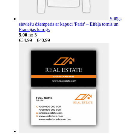
Stilīgs
sieviešu džemperis ar kapuci 'Paris' – Eifeļa tornis un
Francijas karogs
5.00
no 5
Price
€
34.99
–
€
40.99
range:
€34.99
through
€40.99