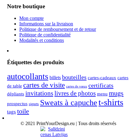
Notre boutique
Mon compte
Informations sur la livraison
Politique de remboursement et de retour
Politique de confidentialité
Modalités et conditions
Étiquettes des produits
autocollants
bouteilles
billets
cartes-cadeaux
cartes
cartes de visite
certificats
de table
cartes de vœux
mugs
invitations
livres de photos
dépliants
menu
t-shirts
Sweats à capuche
prospectus
signets
toile
tags
© 2021 PrintYourDesign.eu | Tous droits réservés