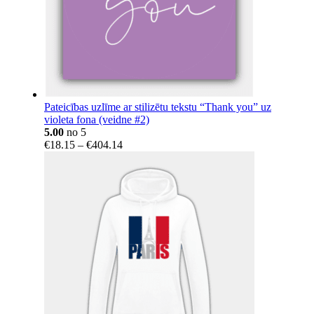
Pateicības uzlīme ar stilizētu tekstu “Thank you” uz
violeta fona (veidne #2)
5.00
no 5
Price
€
18.15
–
€
404.14
range:
€18.15
through
€404.14