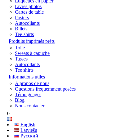
Étiquettes en papier
Livres photos
Cartes de table
Posters
Autocollants
Billets
Tee-shirts
Produits imprimés prêts
Toile
Sweats à capuche
Tasses
Autocollants
Tee shirts
Informations utiles
A propos de nous
Questions fréquemment posées
Témoignages
Blog
Nous contacter
0
English
Latviešu
Русский