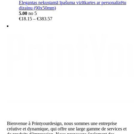
Elegantas nekustamā īpašuma vizītkartes ar personalizētu
dizainu (90x50mm)
5.00
no 5
Price
€
18.15
–
€
383.57
range:
€18.15
through
€383.57
Bienvenue à Printyourdesign, nous sommes une entreprise
créative et dynamique, qui offre une large gamme de services et