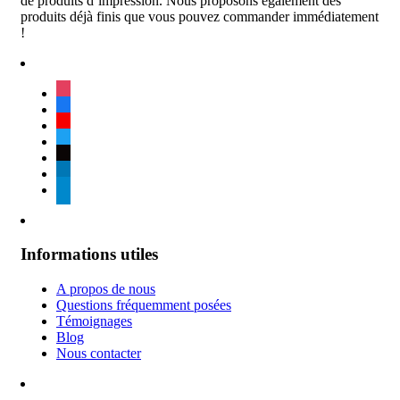
de produits d’impression. Nous proposons également des
produits déjà finis que vous pouvez commander immédiatement
!
instagram
facebook
youtube
twitter
tiktok
linkedin
telegram
Informations utiles
A propos de nous
Questions fréquemment posées
Témoignages
Blog
Nous contacter