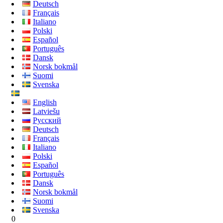
Deutsch
Français
Italiano
Polski
Español
Português
Dansk
Norsk bokmål
Suomi
Svenska
English
Latviešu
Русский
Deutsch
Français
Italiano
Polski
Español
Português
Dansk
Norsk bokmål
Suomi
Svenska
0