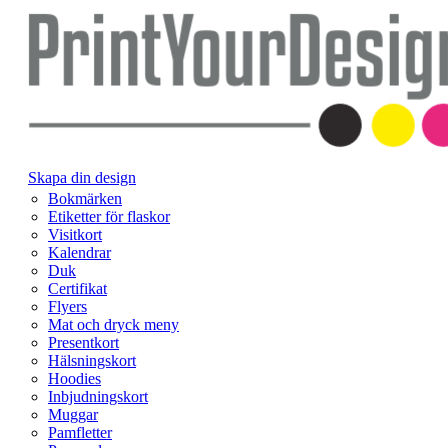
Skapa din design
Bokmärken
Etiketter för flaskor
Visitkort
Kalendrar
Duk
Certifikat
Flyers
Mat och dryck meny
Presentkort
Hälsningskort
Hoodies
Inbjudningskort
Muggar
Pamfletter