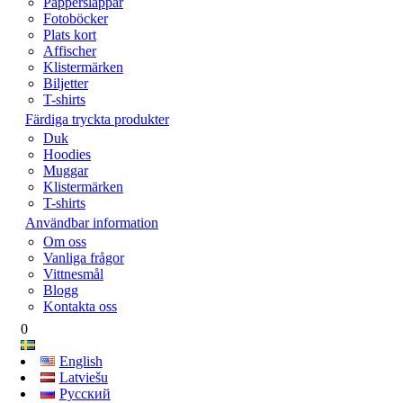
Papperslappar
Fotoböcker
Plats kort
Affischer
Klistermärken
Biljetter
T-shirts
Färdiga tryckta produkter
Duk
Hoodies
Muggar
Klistermärken
T-shirts
Användbar information
Om oss
Vanliga frågor
Vittnesmål
Blogg
Kontakta oss
0
English
Latviešu
Русский