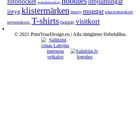
hoodies
fotoböcker
inbjudningar
gratulationskort
klistermärken
muggar
intyg
meny
placeringskort
T-shirts
visitkort
taggar
presentkort.
© 2021 PrintYourDesign.eu | Alla rättigheter förbehållna