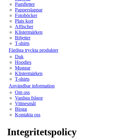
Pamfletter
Papperslappar
Fotoböcker
Plats kort
Affischer
Klistermärken
Biljetter
T-shirts
Färdiga tryckta produkter
Duk
Hoodies
Muggar
Klistermärken
T-shirts
Användbar information
Om oss
Vanliga frågor
Vittnesmål
Blogg
Kontakta oss
Integritetspolicy