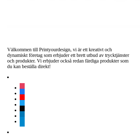
Välkommen till Printyourdesign, vi är ett kreativt och
dynamiskt företag som erbjuder ett brett utbud av trycktjänster
och produkter. Vi erbjuder också redan färdiga produkter som
du kan beställa direkt!
instagram
facebook
youtube
twitter
tiktok
linkedin
telegram