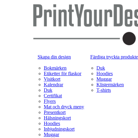
Skapa din design
Färdiga tryckta produkte
Bokmärken
Duk
Etiketter för flaskor
Hoodies
Visitkort
Muggar
Kalendrar
Klistermärken
Duk
T-shirts
Certifikat
Flyers
Mat och dryck meny
Presentkort
Hälsningskort
Hoodies
Inbjudningskort
Muggar