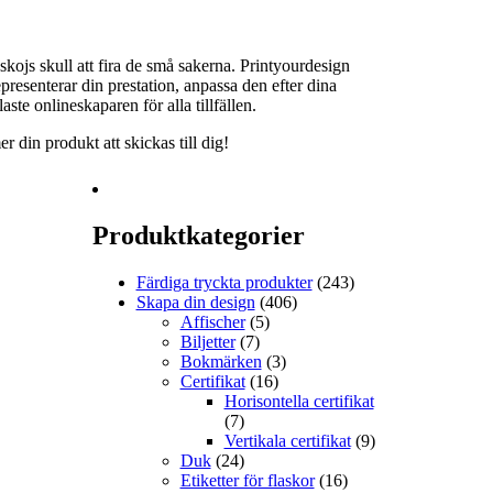
 skojs skull att fira de små sakerna. Printyourdesign
epresenterar din prestation, anpassa den efter dina
ste onlineskaparen för alla tillfällen.
 din produkt att skickas till dig!
Produktkategorier
Färdiga tryckta produkter
(243)
Skapa din design
(406)
Affischer
(5)
Biljetter
(7)
Bokmärken
(3)
Certifikat
(16)
Horisontella certifikat
(7)
Vertikala certifikat
(9)
Duk
(24)
Etiketter för flaskor
(16)