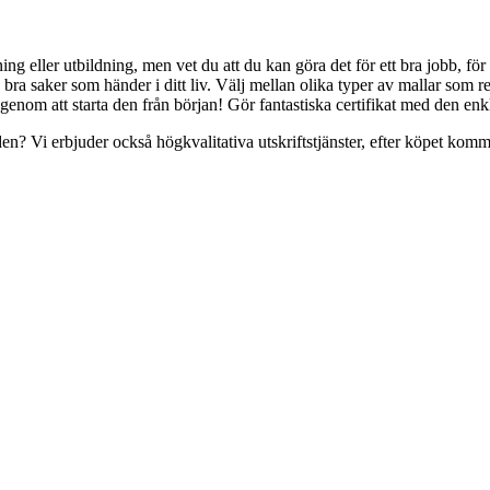
ing eller utbildning, men vet du att du kan göra det för ett bra jobb, för
a bra saker som händer i ditt liv. Välj mellan olika typer av mallar som r
enom att starta den från början! Gör fantastiska certifikat med den enkla
n? Vi erbjuder också högkvalitativa utskriftstjänster, efter köpet kommer