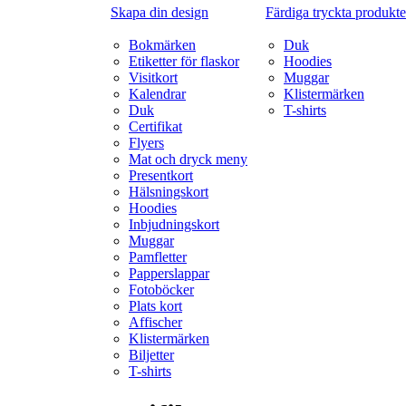
Skapa din design
Färdiga tryckta produkte
Bokmärken
Duk
Etiketter för flaskor
Hoodies
Visitkort
Muggar
Kalendrar
Klistermärken
Duk
T-shirts
Certifikat
Flyers
Mat och dryck meny
Presentkort
Hälsningskort
Hoodies
Inbjudningskort
Muggar
Pamfletter
Papperslappar
Fotoböcker
Plats kort
Affischer
Klistermärken
Biljetter
T-shirts