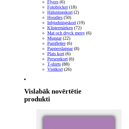
Flyers
(6)
Fotoböcker
(18)
Hälsningskort
(2)
Hoodies
(50)
Inbjudningskort
(19)
Klistermärken
(72)
Mat och dryck meny
(6)
Muggar
(22)
Pamfletter
(6)
Papperslappar
(8)
Plats kort
(6)
Presentkort
(6)
T-shirts
(88)
Visitkort
(26)
Vislabāk novērtētie
produkti