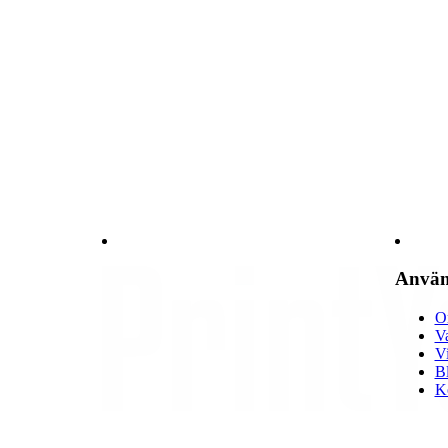
Använ
O
Va
Vi
B
K