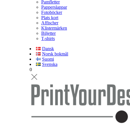
Pamfletter
Papperslappar
Fotoböcker
Plats kort
Affischer
Klistermärken
Biljetter
T-shirts
Dansk
Norsk bokmål
Suomi
Svenska
0