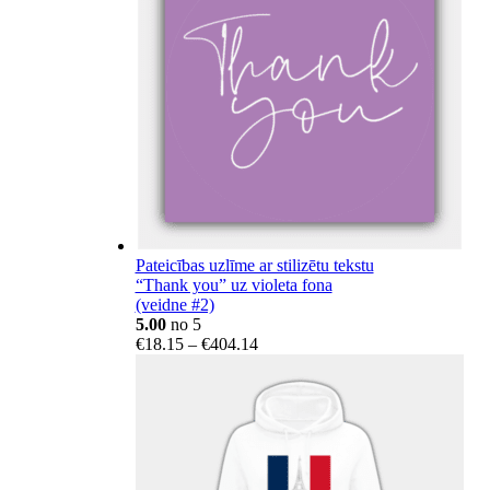
Pateicības uzlīme ar stilizētu tekstu
“Thank you” uz violeta fona
(veidne #2)
5.00
no 5
Price
€
18.15
–
€
404.14
range:
€18.15
through
€404.14