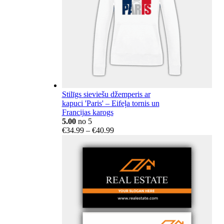
Stilīgs sieviešu džemperis ar
kapuci 'Paris' – Eifeļa tornis un
Francijas karogs
5.00
no 5
Price
€
34.99
–
€
40.99
range:
€34.99
through
€40.99