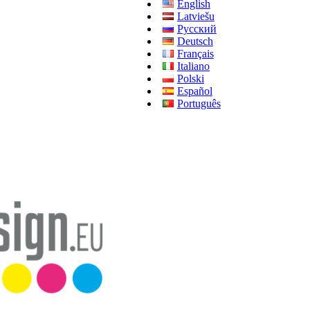
English
Latviešu
Русский
Deutsch
Français
Italiano
Polski
Español
Português