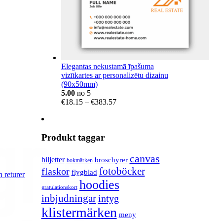
Elegantas nekustamā īpašuma
vizītkartes ar personalizētu dizainu
(90x50mm)
5.00
no 5
Price
€
18.15
–
€
383.57
range:
€18.15
through
Produkt taggar
€383.57
canvas
biljetter
broschyrer
bokmärken
fotoböcker
flaskor
flygblad
h returer
hoodies
gratulationskort
inbjudningar
intyg
klistermärken
meny