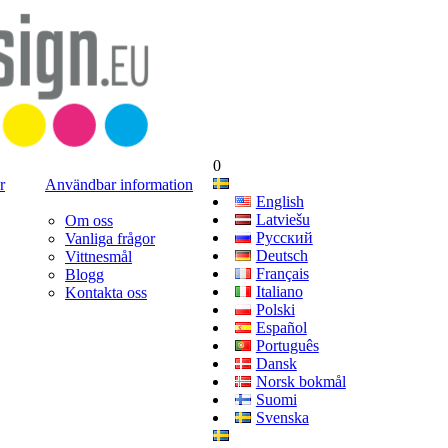
0
r
Användbar information
English
Latviešu
Om oss
Русский
Vanliga frågor
Deutsch
Vittnesmål
Français
Blogg
Italiano
Kontakta oss
Polski
Español
Português
Dansk
Norsk bokmål
Suomi
Svenska