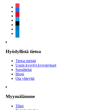
instagram
facebook
youtube
twitter
tiktok
linkedin
telegram
Hyödyllistä tietoa
Tietoa meistä
Usein kysytyt kysymykset
Suosittelut
Blogi
Ota yhteyttä
Myymälämme
Tilini