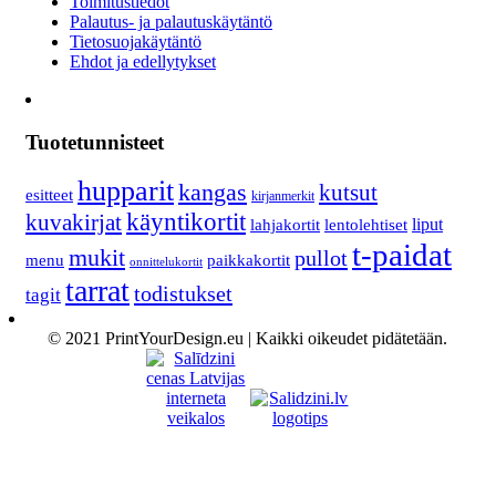
Toimitustiedot
Palautus- ja palautuskäytäntö
Tietosuojakäytäntö
Ehdot ja edellytykset
Tuotetunnisteet
hupparit
kangas
kutsut
esitteet
kirjanmerkit
käyntikortit
kuvakirjat
lahjakortit
lentolehtiset
liput
t-paidat
mukit
pullot
menu
paikkakortit
onnittelukortit
tarrat
todistukset
tagit
© 2021 PrintYourDesign.eu | Kaikki oikeudet pidätetään.