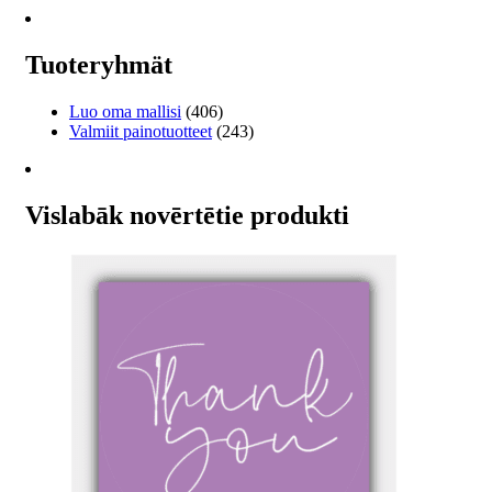
€477.95
on
useampi
muunnelma.
Tuoteryhmät
Voit
tehdä
Luo oma mallisi
(406)
valinnat
Valmiit painotuotteet
(243)
tuotteen
sivulla.
Vislabāk novērtētie produkti