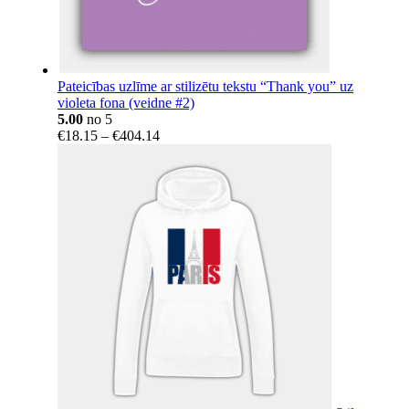
Pateicības uzlīme ar stilizētu tekstu “Thank you” uz
violeta fona (veidne #2)
5.00
no 5
Price
€
18.15
–
€
404.14
range:
€18.15
through
€404.14