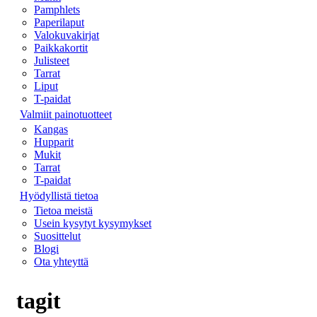
Pamphlets
Paperilaput
Valokuvakirjat
Paikkakortit
Julisteet
Tarrat
Liput
T-paidat
Valmiit painotuotteet
Kangas
Hupparit
Mukit
Tarrat
T-paidat
Hyödyllistä tietoa
Tietoa meistä
Usein kysytyt kysymykset
Suosittelut
Blogi
Ota yhteyttä
tagit