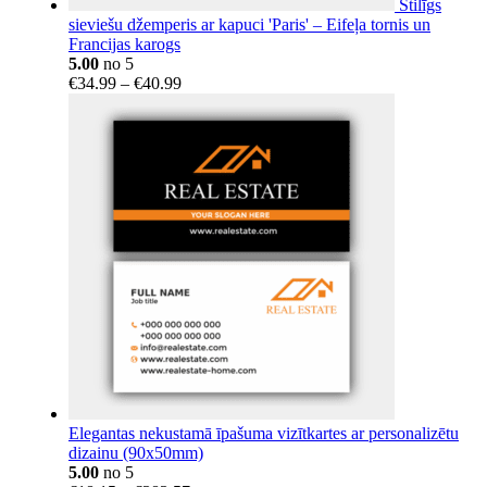
Stilīgs
sieviešu džemperis ar kapuci 'Paris' – Eifeļa tornis un
Francijas karogs
5.00
no 5
Price
€
34.99
–
€
40.99
range:
€34.99
through
€40.99
Elegantas nekustamā īpašuma vizītkartes ar personalizētu
dizainu (90x50mm)
5.00
no 5