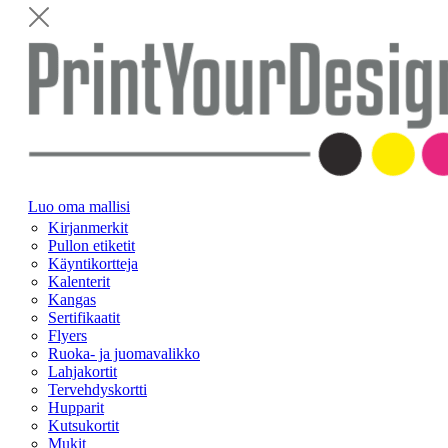
Luo oma mallisi
Kirjanmerkit
Pullon etiketit
Käyntikortteja
Kalenterit
Kangas
Sertifikaatit
Flyers
Ruoka- ja juomavalikko
Lahjakortit
Tervehdyskortti
Hupparit
Kutsukortit
Mukit