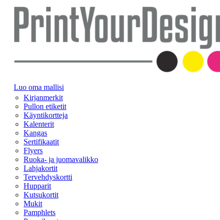
Luo oma mallisi
Kirjanmerkit
Pullon etiketit
Käyntikortteja
Kalenterit
Kangas
Sertifikaatit
Flyers
Ruoka- ja juomavalikko
Lahjakortit
Tervehdyskortti
Hupparit
Kutsukortit
Mukit
Pamphlets