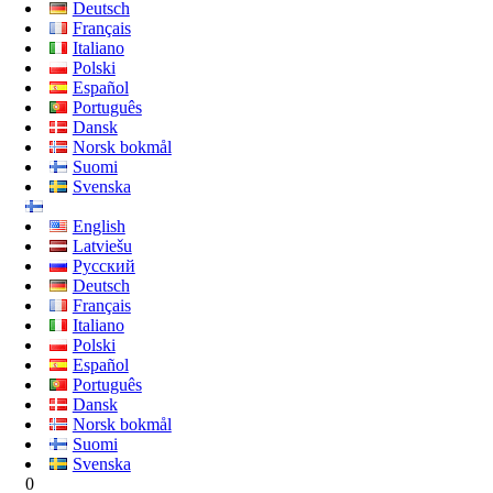
Deutsch
Français
Italiano
Polski
Español
Português
Dansk
Norsk bokmål
Suomi
Svenska
English
Latviešu
Русский
Deutsch
Français
Italiano
Polski
Español
Português
Dansk
Norsk bokmål
Suomi
Svenska
0