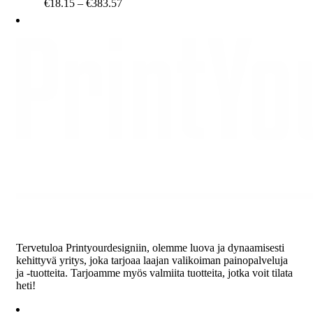
Price
€
18.15
–
€
383.57
range:
€18.15
through
€383.57
Tervetuloa Printyourdesigniin, olemme luova ja dynaamisesti
kehittyvä yritys, joka tarjoaa laajan valikoiman painopalveluja
ja -tuotteita. Tarjoamme myös valmiita tuotteita, jotka voit tilata
heti!