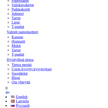
Paperilaput
Valokuvakirjat
Paikkakortit
Julisteet
Tarrat
Liput
T-paidat
Valmiit painotuotteet
Kangas
Hupparit
Mukit
Tarrat
T-paidat
Hyödyllistä tietoa
Tietoa meistä
Usein kysytyt kysymykset
Suosittelut
Blogi
Ota yhteyttä
0
English
Latviešu
Русский