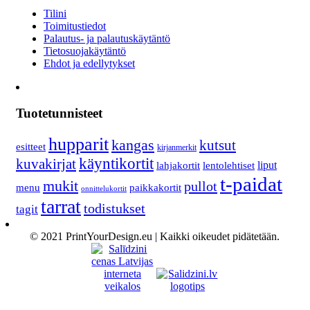
Tilini
Toimitustiedot
Palautus- ja palautuskäytäntö
Tietosuojakäytäntö
Ehdot ja edellytykset
Tuotetunnisteet
hupparit
kangas
kutsut
esitteet
kirjanmerkit
käyntikortit
kuvakirjat
lahjakortit
lentolehtiset
liput
t-paidat
mukit
pullot
menu
paikkakortit
onnittelukortit
tarrat
todistukset
tagit
© 2021 PrintYourDesign.eu | Kaikki oikeudet pidätetään.