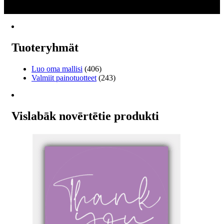
2
useampi
→
muunnelma.
Voit
tehdä
valinnat
Tuoteryhmät
tuotteen
sivulla.
Luo oma mallisi
(406)
Valmiit painotuotteet
(243)
Vislabāk novērtētie produkti