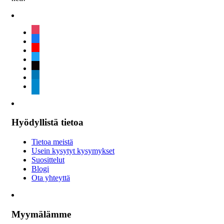
instagram
facebook
youtube
twitter
tiktok
linkedin
telegram
Hyödyllistä tietoa
Tietoa meistä
Usein kysytyt kysymykset
Suosittelut
Blogi
Ota yhteyttä
Myymälämme