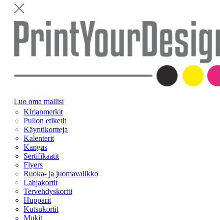
Luo oma mallisi
Kirjanmerkit
Pullon etiketit
Käyntikortteja
Kalenterit
Kangas
Sertifikaatit
Flyers
Ruoka- ja juomavalikko
Lahjakortit
Tervehdyskortti
Hupparit
Kutsukortit
Mukit