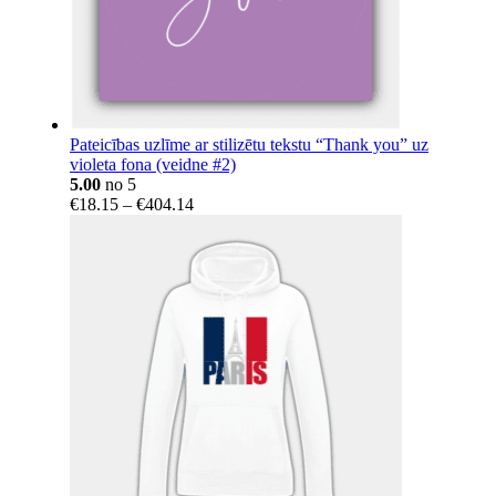
Pateicības uzlīme ar stilizētu tekstu “Thank you” uz
violeta fona (veidne #2)
5.00
no 5
Price
€
18.15
–
€
404.14
range:
€18.15
through
€404.14