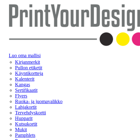
Luo oma mallisi
Kirjanmerkit
Pullon etiketit
Käyntikortteja
Kalenterit
Kangas
Sertifikaatit
Flyers
Ruoka- ja juomavalikko
Lahjakortit
Tervehdyskortti
Hupparit
Kutsukortit
Mukit
Pamphlets