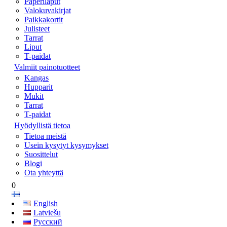
Paperilaput
Valokuvakirjat
Paikkakortit
Julisteet
Tarrat
Liput
T-paidat
Valmiit painotuotteet
Kangas
Hupparit
Mukit
Tarrat
T-paidat
Hyödyllistä tietoa
Tietoa meistä
Usein kysytyt kysymykset
Suosittelut
Blogi
Ota yhteyttä
0
English
Latviešu
Русский