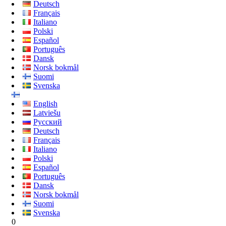
Deutsch
Français
Italiano
Polski
Español
Português
Dansk
Norsk bokmål
Suomi
Svenska
English
Latviešu
Русский
Deutsch
Français
Italiano
Polski
Español
Português
Dansk
Norsk bokmål
Suomi
Svenska
0