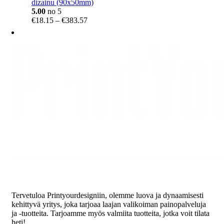
dizainu (90x50mm)
5.00
no 5
Price
€
18.15
–
€
383.57
range:
€18.15
through
€383.57
Tervetuloa Printyourdesigniin, olemme luova ja dynaamisesti
kehittyvä yritys, joka tarjoaa laajan valikoiman painopalveluja
ja -tuotteita. Tarjoamme myös valmiita tuotteita, jotka voit tilata
heti!