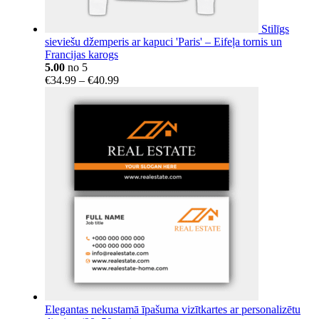
Stilīgs
sieviešu džemperis ar kapuci 'Paris' – Eifeļa tornis un
Francijas karogs
5.00
no 5
Price
€
34.99
–
€
40.99
range:
€34.99
through
€40.99
Elegantas nekustamā īpašuma vizītkartes ar personalizētu