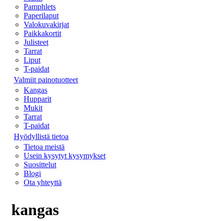
Pamphlets
Paperilaput
Valokuvakirjat
Paikkakortit
Julisteet
Tarrat
Liput
T-paidat
Valmiit painotuotteet
Kangas
Hupparit
Mukit
Tarrat
T-paidat
Hyödyllistä tietoa
Tietoa meistä
Usein kysytyt kysymykset
Suosittelut
Blogi
Ota yhteyttä
kangas