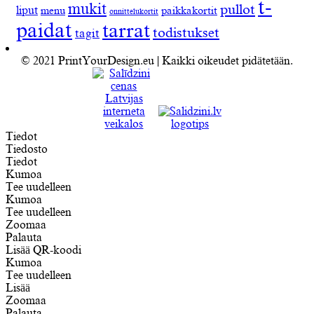
t-
mukit
pullot
liput
menu
paikkakortit
onnittelukortit
paidat
tarrat
todistukset
tagit
© 2021 PrintYourDesign.eu | Kaikki oikeudet pidätetään.
Tiedot
Tiedosto
Tiedot
Kumoa
Tee uudelleen
Kumoa
Tee uudelleen
Zoomaa
Palauta
Lisää QR-koodi
Kumoa
Tee uudelleen
Lisää
Zoomaa
Palauta