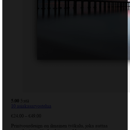
5.00
5:stä
10
asiakasarvostelua
Hintaluokka:
€
24.00
–
€
49.00
€24.00
Printyourdesign on ilmainen työkalu, joka auttaa
-