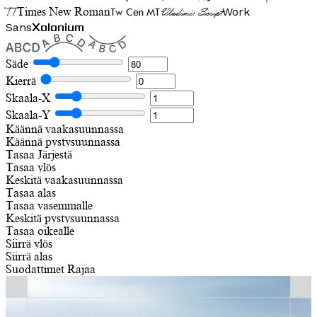
TT
Tw Cen MT
Work
Times New Roman
Vladimir Script
Sans
Xolonium
Säde
Kierrä
Skaala-X
Skaala-Y
Käännä vaakasuunnassa
Käännä pystysuunnassa
Tasaa
Järjestä
Tasaa ylös
Keskitä vaakasuunnassa
Tasaa alas
Tasaa vasemmalle
Keskitä pystysuunnassa
Tasaa oikealle
Siirrä ylös
Siirrä alas
Suodattimet
Rajaa