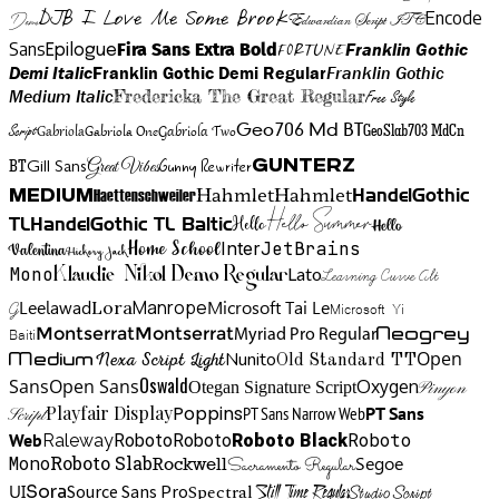
DJB I Love Me Some Brook
Encode
Edwardian Script ITC
Demo
Sans
Franklin Gothic
Fira Sans Extra Bold
Fortune
Epilogue
Demi Italic
Franklin Gothic Demi Regular
Franklin Gothic
Medium Italic
Fredericka The Great Regular
Free Style
Gabriola One
Gabriola Two
Geo706 Md BT
GeoSlab703 MdCn
Script
Gabriola
BT
Gunny Rewriter
Great Vibes
Gunterz
Gill Sans
Hahmlet
Hahmlet
Haettenschweiler
HandelGothic
Medium
Hello Summer
TL
HandelGothic TL Baltic
Hello
Hello
Home School
Inter
JetBrains
Valentina
Hickory Jack
Mono
Lato
Learning Curve Alt
Klaudie Nikol Demo Regular
Manrope
Lora
Leelawad
Microsoft Tai Le
G
Microsoft Yi
Neogrey
Montserrat
Montserrat
Baiti
Myriad Pro Regular
Open
Medium
Nunito
Nexa Script Light
Old Standard TT
Oswald
Sans
Open Sans
Oxygen
Otegan Signature Script
Pinyon
Playfair Display
Poppins
PT Sans Narrow Web
PT Sans
Script
Roboto
Web
Roboto
Roboto
Roboto Black
Raleway
Mono
Roboto Slab
Segoe
Rockwell
Sacramento Regular
UI
Spectral
Sora
Source Sans Pro
Still Time Regular
Studio Script