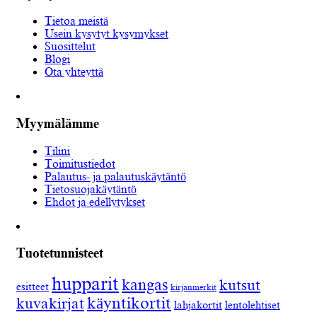
Tietoa meistä
Usein kysytyt kysymykset
Suosittelut
Blogi
Ota yhteyttä
Myymälämme
Tilini
Toimitustiedot
Palautus- ja palautuskäytäntö
Tietosuojakäytäntö
Ehdot ja edellytykset
Tuotetunnisteet
hupparit
kangas
kutsut
esitteet
kirjanmerkit
käyntikortit
kuvakirjat
lahjakortit
lentolehtiset