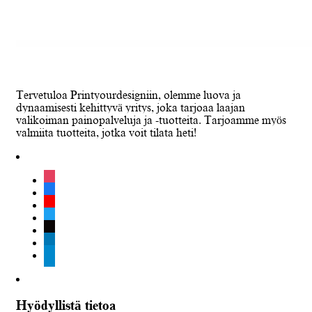
Tervetuloa Printyourdesigniin, olemme luova ja
dynaamisesti kehittyvä yritys, joka tarjoaa laajan
valikoiman painopalveluja ja -tuotteita. Tarjoamme myös
valmiita tuotteita, jotka voit tilata heti!
instagram
facebook
youtube
twitter
tiktok
linkedin
telegram
Hyödyllistä tietoa