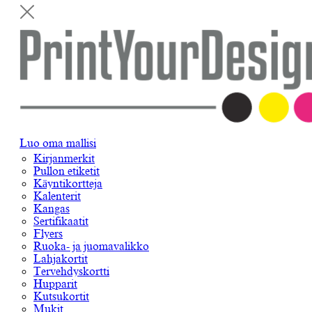
Luo oma mallisi
Kirjanmerkit
Pullon etiketit
Käyntikortteja
Kalenterit
Kangas
Sertifikaatit
Flyers
Ruoka- ja juomavalikko
Lahjakortit
Tervehdyskortti
Hupparit
Kutsukortit
Mukit