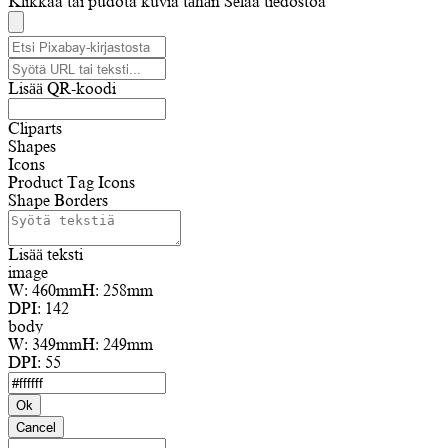
Klikkaa tai pudota kuvia tähän
Selaa tiedostoa
Lisää QR-koodi
Cliparts
Shapes
Icons
Product Tag Icons
Shape Borders
Lisää teksti
image
W:
460mm
H:
258mm
DPI:
142
body
W:
349mm
H:
249mm
DPI:
55
Ok
Cancel