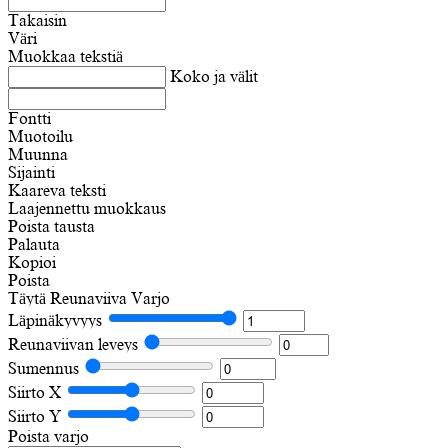
Takaisin
Väri
Muokkaa tekstiä
Koko ja välit
Fontti
Muotoilu
Muunna
Sijainti
Kaareva teksti
Laajennettu muokkaus
Poista tausta
Palauta
Kopioi
Poista
Täytä
Reunaviiva
Varjo
Läpinäkyvyys
Reunaviivan leveys
Sumennus
Siirto X
Siirto Y
Poista varjo