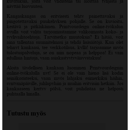
kuvituksia, joita voit yhdistellä tai aloittaa tyhjästä ja
näyttää luovuutesi.
Kangaskangas on erityisesti tehty painettavaksi ja
pingotettavaksi puukehyksen pohjalle. Se on kuvioitu,
kestävä ja pitkäikäinen. Printyourdeign online-työkalun
avulla voit valita tarjoamastamme valikoimasta koko- ja
tyylivaihtoehtoja. Tarvitsetko muutoksia? Ei hätää, voit
aina tallentaa suunnitelmasi ja tehdä lisäsäätöjä. Kun olet
tehnyt kankaasi, tee verkkotilaus, kyllä! tarjoamme myös
tulostuspalveluja, se on niin nopeaa ja helppoa! Ei vain
edullisia hintoja, vaan asiakastyytyväisyystakuu!
Aloita täydellisen kankaan luominen Printyourdeignin
online-työkalulla nyt! Se ei ole vain hieno lisä kodin
seinäkoristeeksi, vaan myös lahjaksi esimerkiksi häihin,
syntymäpäiville, juhlapyhiin ja muihin erityisiin hetkiin. Jos
kankaaseen kertyy pölyä, voit puhdistaa ne helposti
puhtaalla liinalla.
Tutustu myös