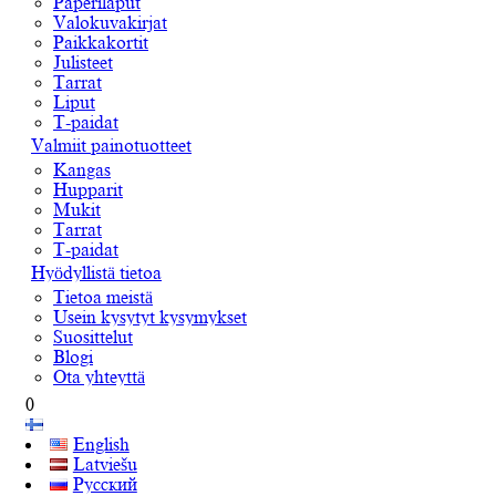
Paperilaput
Valokuvakirjat
Paikkakortit
Julisteet
Tarrat
Liput
T-paidat
Valmiit painotuotteet
Kangas
Hupparit
Mukit
Tarrat
T-paidat
Hyödyllistä tietoa
Tietoa meistä
Usein kysytyt kysymykset
Suosittelut
Blogi
Ota yhteyttä
0
English
Latviešu
Русский