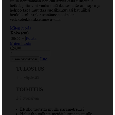
sinua herättämään henkiin arvokkaita tunteita ja
€49.00
hetkiä, jotta voit vaalia niitä ikuisesti. Se on nopea ja
helppo tapa muuttaa suosikkikuvasi kauniiksi
henkilökohtaisiksi seinätaideteoksiksi
verkkoleikkauksemme avulla.
Miten luoda
Koko (cm)
Poista
Miten luoda
€
24.00
Laituri,
meri,
Luo
Lisää ostoskoriin
auringonlasku,
laituri,
TULOSTUS
sumu,
rannikko
1-2 työpäivää
Vaakasuora
Canva
TOIMITUS
määrä
2-7 työpäivää
Etsitkö tuotetta muilla parametreilla?
Haluatko palkata meidät luomaan sinulle