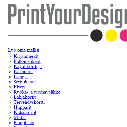
Luo oma mallisi
Kirjanmerkit
Pullon etiketit
Käyntikortteja
Kalenterit
Kangas
Sertifikaatit
Flyers
Ruoka- ja juomavalikko
Lahjakortit
Tervehdyskortti
Hupparit
Kutsukortit
Mukit
Pamphlets