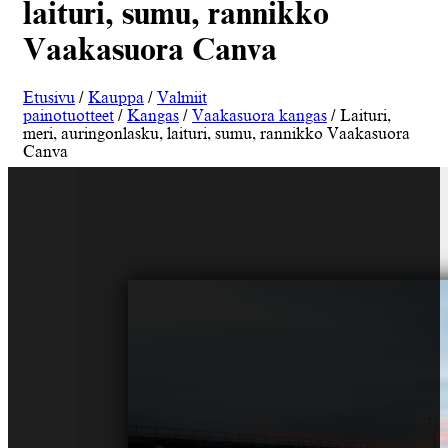
laituri, sumu, rannikko
Vaakasuora Canva
Etusivu
/
Kauppa
/
Valmiit
painotuotteet
/
Kangas
/
Vaakasuora kangas
/ Laituri,
meri, auringonlasku, laituri, sumu, rannikko Vaakasuora
Canva