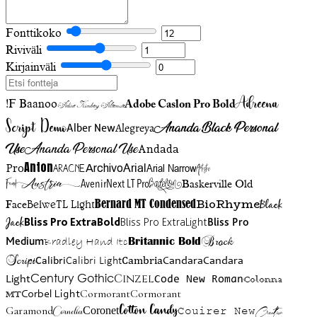
Fonttikoko
Riviväli
Kirjainväli
Adreena
!F Baanoo
Adobe Caslon Pro Bold
Adine Kirnberg Alternate
Script Demo
Ananda Black Personal
Alegreya
Alber New
Use
Ananda Personal Use
Andada
Anton
Arial Narrow
Artistic
Pro
Arial
Aracne
Archivo
Austria
Friend
AvenirNext LT Pro
Badelion
Baskerville Old
BioRhyme
BelweTL Light
Bernard MT Condensed
Black
Face
Jack
Bliss Pro ExtraBold
Bliss Pro ExtraLight
Bliss Pro
Brock
Medium
Bradley Hand Itc
Britannic Bold
Script
Cambria
Candara
Calibri
Calibri Light
Candara
Century Gothic
Cinzel
Light
Code New Roman
Colonna
Cormorant
Cormorant
Corbel Light
MT
Cotton Candy
Garamond
Cornelia
Coronet
Couirer New
Creattion