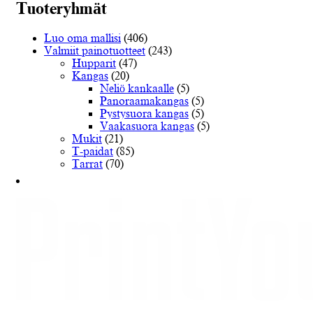
muunnelma.
Tuoteryhmät
Voit
tehdä
Luo oma mallisi
(406)
valinnat
Valmiit painotuotteet
(243)
tuotteen
Hupparit
(47)
sivulla.
Kangas
(20)
Neliö kankaalle
(5)
Panoraamakangas
(5)
Pystysuora kangas
(5)
Vaakasuora kangas
(5)
Mukit
(21)
T-paidat
(85)
Tarrat
(70)