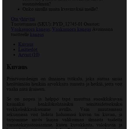
suunnitelman?
Onko sinulla muita kysymyksiä meille?
Ota yhteyttä
Tuotetunnus (SKU):
PYD_12745-01
Osastot:
Vaakasuora kangas
,
Vaakasuora kangas
Avainsana
tuotteelle
kangas
Kuvaus
Lisätiedot
Arviot (10)
Kuvaus
Printyourdesign on ilmainen työkalu, joka auttaa sinua
herättämään henkiin arvokkaita tunteita ja hetkiä, jotta voit
vaalia niitä ikuisesti.
Se on nopea ja helppo tapa muuttaa suosikkikuvasi
kauniiksi henkilökohtaisiksi seinätaideteoksiksi
verkkoleikkauksemme avulla. Vain muutamassa
sekunnissa voit ladata haluamasi kuvan tai kuvan, ja
tarjoamme myös laajan valikoiman ilmaista taidetta
varastokirjastoissamme, kuten kuvakkeita, valokuvia ja