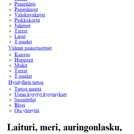
Pamphlets
Paperilaput
Valokuvakirjat
Paikkakortit
Julisteet
Tarrat
Liput
T-paidat
Valmiit painotuotteet
Kangas
Hupparit
Mukit
Tarrat
T-paidat
Hyödyllistä tietoa
Tietoa meistä
Usein kysytyt kysymykset
Suosittelut
Blogi
Ota yhteyttä
Laituri, meri, auringonlasku,