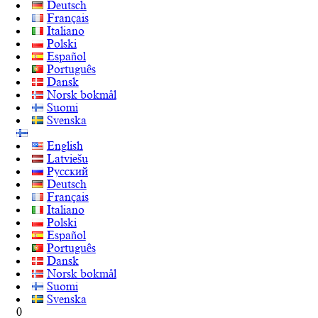
Deutsch
Français
Italiano
Polski
Español
Português
Dansk
Norsk bokmål
Suomi
Svenska
English
Latviešu
Русский
Deutsch
Français
Italiano
Polski
Español
Português
Dansk
Norsk bokmål
Suomi
Svenska
0