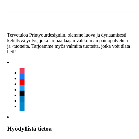
Tervetuloa Printyourdesigniin, olemme luova ja dynaamisesti
kehittyvä yritys, joka tarjoaa laajan valikoiman painopalveluja
ja -tuotteita. Tarjoamme myös valmiita tuotteita, jotka voit tilata
heti!
instagram
facebook
youtube
twitter
tiktok
linkedin
telegram
Hyödyllistä tietoa