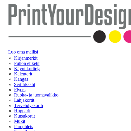
Luo oma mallisi
Kirjanmerkit
Pullon etiketit
Käyntikortteja
Kalenterit
Kangas
Sertifikaatit
Flyers
Ruoka- ja juomavalikko
Lahjakortit
Tervehdyskortti
Hupparit
Kutsukortit
Mukit
Pamphlets