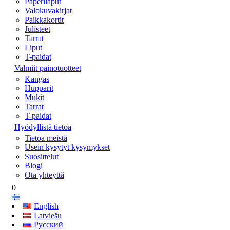
Paperilaput
Valokuvakirjat
Paikkakortit
Julisteet
Tarrat
Liput
T-paidat
Valmiit painotuotteet
Kangas
Hupparit
Mukit
Tarrat
T-paidat
Hyödyllistä tietoa
Tietoa meistä
Usein kysytyt kysymykset
Suosittelut
Blogi
Ota yhteyttä
0
English
Latviešu
Русский