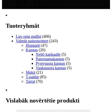
Hintaluokka:
€
24.00
–
€
49.00
€24.00
Tällä
Valitse vaihtoehdoista
Luo
-
tuotteella
€49.00
on
useampi
muunnelma.
Tuoteryhmät
Voit
tehdä
Luo oma mallisi
(406)
valinnat
Valmiit painotuotteet
(243)
tuotteen
Hupparit
(47)
sivulla.
Kangas
(20)
Neliö kankaalle
(5)
Panoraamakangas
(5)
Pystysuora kangas
(5)
Vaakasuora kangas
(5)
Mukit
(21)
T-paidat
(85)
Tarrat
(70)
Vislabāk novērtētie produkti