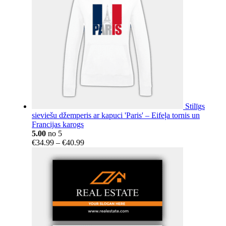
Stilīgs
sieviešu džemperis ar kapuci 'Paris' – Eifeļa tornis un
Francijas karogs
5.00
no 5
Price
€
34.99
–
€
40.99
range:
€34.99
through
€40.99