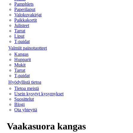
Pamphlets
Paperilaput
Valokuvakirjat
Paikkakortit
Julisteet
Tarrat
Liput
T-paidat
Valmiit painotuotteet
Kangas
Hupparit
Mukit
Tarrat
T-paidat
Hyödyllistä tietoa
Tietoa meistä
Usein kysytyt kysymykset
Suosittelut
Blogi
Ota yhteyttä
Vaakasuora kangas