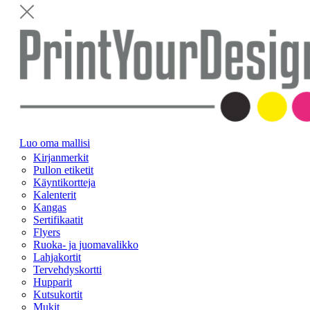
Luo oma mallisi
Kirjanmerkit
Pullon etiketit
Käyntikortteja
Kalenterit
Kangas
Sertifikaatit
Flyers
Ruoka- ja juomavalikko
Lahjakortit
Tervehdyskortti
Hupparit
Kutsukortit
Mukit