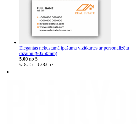
Elegantas nekustamā īpašuma vizītkartes ar personalizētu
dizainu (90x50mm)
5.00
no 5
Price
€
18.15
–
€
383.57
range:
€18.15
through
€383.57