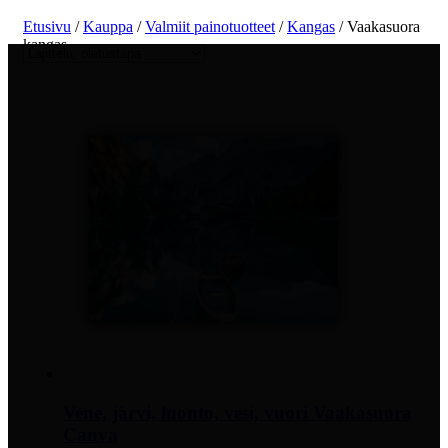
Etusivu
/
Kauppa
/
Valmiit painotuotteet
/
Kangas
/ Vaakasuora
kangas
Vene, järvi, luonto, vesi, vuori Vaakasuora
Canva