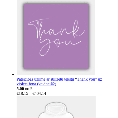
Pateicības uzlīme ar stilizētu tekstu “Thank you” uz
violeta fona (veidne #2)
5.00
no 5
Price
€
18.15
–
€
404.14
range:
€18.15
through
€404.14