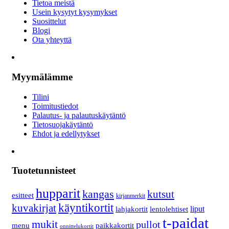
Tietoa meistä
Usein kysytyt kysymykset
Suosittelut
Blogi
Ota yhteyttä
Myymälämme
Tilini
Toimitustiedot
Palautus- ja palautuskäytäntö
Tietosuojakäytäntö
Ehdot ja edellytykset
Tuotetunnisteet
hupparit
kangas
kutsut
esitteet
kirjanmerkit
käyntikortit
kuvakirjat
lahjakortit
lentolehtiset
liput
t-paidat
mukit
pullot
menu
paikkakortit
onnittelukortit