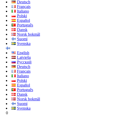
Deutsch
Français
Italiano
Polski
Español
Português
Dansk
Norsk bokmål
Suomi
Svenska
English
Latviešu
Русский
Deutsch
Français
Italiano
Polski
Español
Português
Dansk
Norsk bokmål
Suomi
Svenska
0