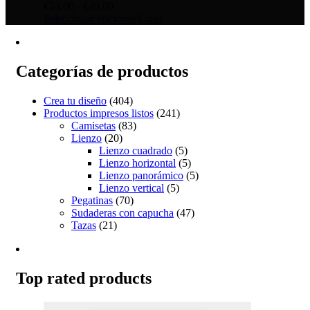
Rango
€
24.00
-
€
49.00
de
Este
Seleccionar opciones
Crear
precios:
producto
desde
tiene
€24.00
múltiples
hasta
variantes.
Categorías de productos
€49.00
Las
opciones
Crea tu diseño
(404)
se
Productos impresos listos
(241)
pueden
Camisetas
(83)
elegir
Lienzo
(20)
en
Lienzo cuadrado
(5)
la
Lienzo horizontal
(5)
página
Lienzo panorámico
(5)
de
Lienzo vertical
(5)
producto
Pegatinas
(70)
Sudaderas con capucha
(47)
Tazas
(21)
Top rated products