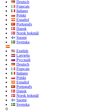
Deutsch
Français
Italiano
Polski
Español
Português
Dansk
Norsk bokmål
Suomi
Svenska
English
Latviešu
Русский
Deutsch
Français
Italiano
Polski
Español
Português
Dansk
Norsk bokmål
Suomi
Svenska
0