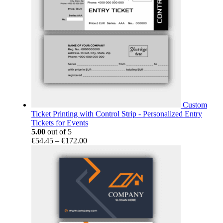
Custom
Ticket Printing with Control Strip - Personalized Entry
Tickets for Events
5.00
out of 5
Price
€
54.45
–
€
172.00
range:
€54.45
through
€172.00