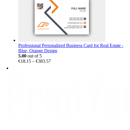
Professional Personalized Business Card for Real Estate -
Blue, Orange Design
5.00
out of 5
Price
€
18.15
–
€
383.57
range:
€18.15
through
€383.57