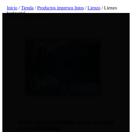
Inicio
/
Tienda
/
Productos impresos listos
/
Lienzo
/ Lienzo
horizontal
Barco, lago, naturaleza, agua, montaña
Canva horizontal