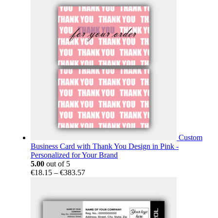
Custom
Business Card with Thank You Design in Pink -
Personalized for Your Brand
5.00
out of 5
Price
€
18.15
–
€
383.57
range:
€18.15
through
€383.57