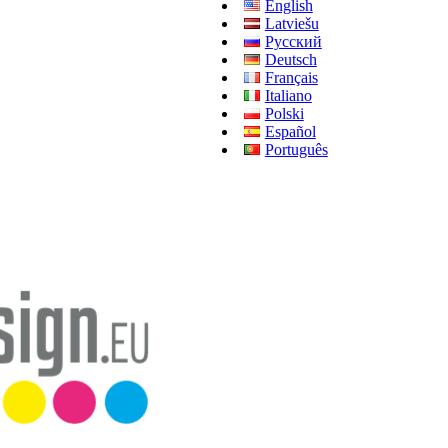
English
Latviešu
Русский
Deutsch
Français
Italiano
Polski
Español
Português