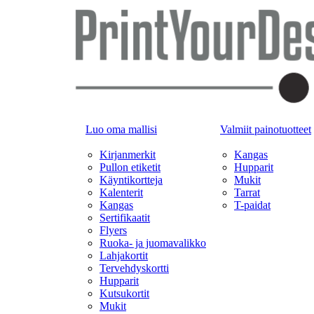
Luo oma mallisi
Valmiit painotuotteet
Kirjanmerkit
Kangas
Pullon etiketit
Hupparit
Käyntikortteja
Mukit
Kalenterit
Tarrat
Kangas
T-paidat
Sertifikaatit
Flyers
Ruoka- ja juomavalikko
Lahjakortit
Tervehdyskortti
Hupparit
Kutsukortit
Mukit