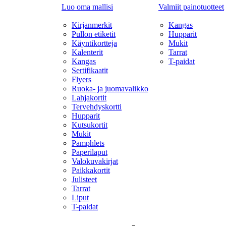
Luo oma mallisi
Valmiit painotuotteet
Kirjanmerkit
Kangas
Pullon etiketit
Hupparit
Käyntikortteja
Mukit
Kalenterit
Tarrat
Kangas
T-paidat
Sertifikaatit
Flyers
Ruoka- ja juomavalikko
Lahjakortit
Tervehdyskortti
Hupparit
Kutsukortit
Mukit
Pamphlets
Paperilaput
Valokuvakirjat
Paikkakortit
Julisteet
Tarrat
Liput
T-paidat