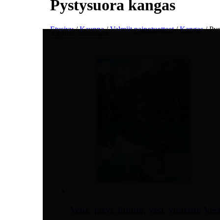
Pystysuora kangas
Etusivu
/
Kauppa
/
Valmiit painotuotteet
/
Kangas
/ Pys
Vene, järvi, luonto, vesi, vuoristo Ve