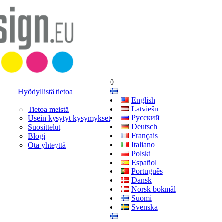
0
Hyödyllistä tietoa
English
Latviešu
Tietoa meistä
Русский
Usein kysytyt kysymykset
Deutsch
Suosittelut
Français
Blogi
Italiano
Ota yhteyttä
Polski
Español
Português
Dansk
Norsk bokmål
Suomi
Svenska