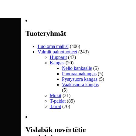
Tuoteryhmät
Luo oma mallisi
(406)
Valmiit painotuotteet
(243)
Hupparit
(47)
Kangas
(20)
Neliö kankaalle
(5)
Panoraamakangas
(5)
Pystysuora kangas
(5)
Vaakasuora kangas
(5)
Mukit
(21)
T-paidat
(85)
Tarrat
(70)
Vislabāk novērtētie