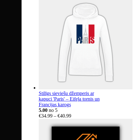
€18.15
through
€404.14
Stilīgs sieviešu džemperis ar
kapuci 'Paris' – Eifeļa tornis un
Francijas karogs
5.00
no 5
Price
€
34.99
–
€
40.99
range:
€34.99
through
€40.99