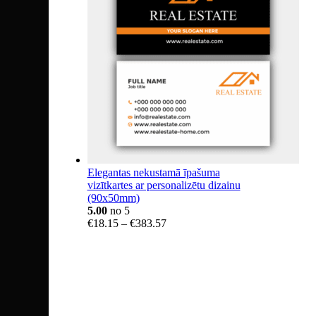
Elegantas nekustamā īpašuma
vizītkartes ar personalizētu dizainu
(90x50mm)
5.00
no 5
Price
€
18.15
–
€
383.57
range:
€18.15
through
€383.57