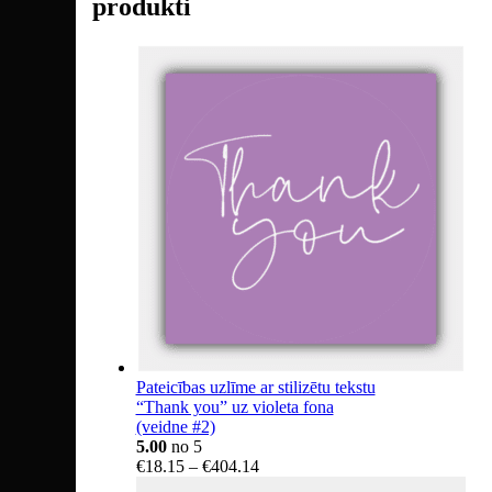
produkti
Pateicības uzlīme ar stilizētu tekstu
“Thank you” uz violeta fona
(veidne #2)
5.00
no 5
Price
€
18.15
–
€
404.14
range: