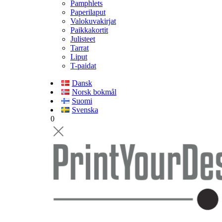
Pamphlets
Paperilaput
Valokuvakirjat
Paikkakortit
Julisteet
Tarrat
Liput
T-paidat
Dansk
Norsk bokmål
Suomi
Svenska
0