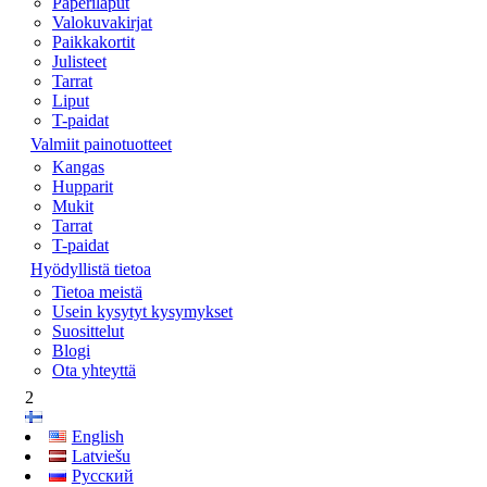
Paperilaput
Valokuvakirjat
Paikkakortit
Julisteet
Tarrat
Liput
T-paidat
Valmiit painotuotteet
Kangas
Hupparit
Mukit
Tarrat
T-paidat
Hyödyllistä tietoa
Tietoa meistä
Usein kysytyt kysymykset
Suosittelut
Blogi
Ota yhteyttä
2
English
Latviešu
Русский