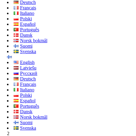
Deutsch
Français
Italiano
Polski
Español
Português
Dansk
Norsk bokmål
Suomi
Svenska
English
Latviešu
Русский
Deutsch
Français
Italiano
Polski
Español
Português
Dansk
Norsk bokmål
Suomi
Svenska
2