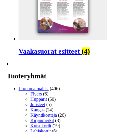
Vaakasuorat esitteet
(4)
Tuoteryhmät
Luo oma mallisi
(406)
Flyers
(6)
Hupparit
(50)
Julisteet
(5)
Kangas
(24)
Käyntikortteja
(26)
Kirjanmerkit
(3)
Kutsukortit
(19)
Lahjakortit
(6)