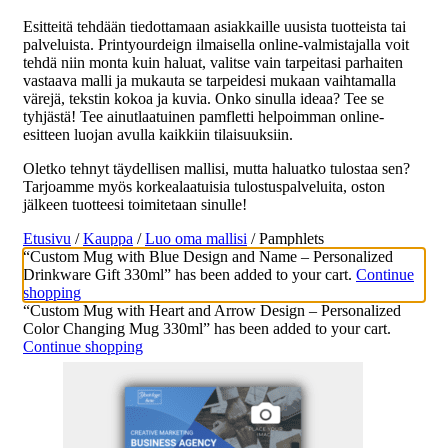
Esitteitä tehdään tiedottamaan asiakkaille uusista tuotteista tai
palveluista. Printyourdeign ilmaisella online-valmistajalla voit
tehdä niin monta kuin haluat, valitse vain tarpeitasi parhaiten
vastaava malli ja mukauta se tarpeidesi mukaan vaihtamalla
värejä, tekstin kokoa ja kuvia. Onko sinulla ideaa? Tee se
tyhjästä! Tee ainutlaatuinen pamfletti helpoimman online-
esitteen luojan avulla kaikkiin tilaisuuksiin.
Oletko tehnyt täydellisen mallisi, mutta haluatko tulostaa sen?
Tarjoamme myös korkealaatuisia tulostuspalveluita, oston
jälkeen tuotteesi toimitetaan sinulle!
Etusivu
/
Kauppa
/
Luo oma mallisi
/ Pamphlets
“Custom Mug with Blue Design and Name – Personalized
Drinkware Gift 330ml” has been added to your cart.
Continue
shopping
“Custom Mug with Heart and Arrow Design – Personalized
Color Changing Mug 330ml” has been added to your cart.
Continue shopping