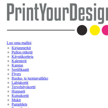
Luo oma mallisi
Kirjanmerkit
Pullon etiketit
Käyntikortteja
Kalenterit
Kangas
Sertifikaatit
Flyers
Ruoka- ja juomavalikko
Lahjakortit
Tervehdyskortti
Hupparit
Kutsukortit
Mukit
Pamphlets