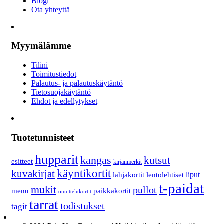
Blogi
Ota yhteyttä
Myymälämme
Tilini
Toimitustiedot
Palautus- ja palautuskäytäntö
Tietosuojakäytäntö
Ehdot ja edellytykset
Tuotetunnisteet
hupparit
kangas
kutsut
esitteet
kirjanmerkit
käyntikortit
kuvakirjat
lahjakortit
lentolehtiset
liput
t-paidat
mukit
pullot
menu
paikkakortit
onnittelukortit
tarrat
todistukset
tagit