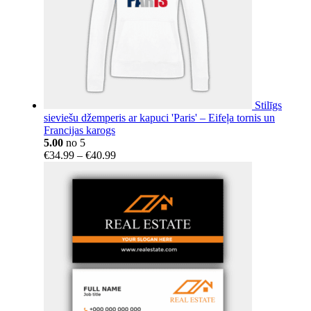
Stilīgs
sieviešu džemperis ar kapuci 'Paris' – Eifeļa tornis un
Francijas karogs
5.00
no 5
Price
€
34.99
–
€
40.99
range:
€34.99
through
€40.99