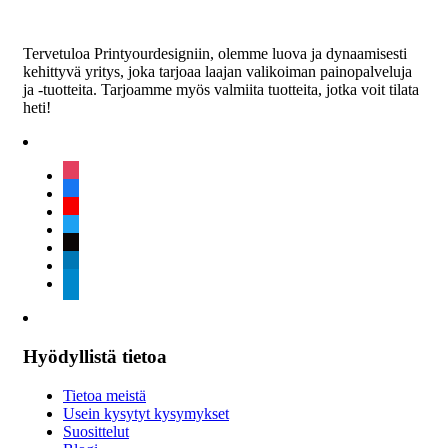
Tervetuloa Printyourdesigniin, olemme luova ja dynaamisesti
kehittyvä yritys, joka tarjoaa laajan valikoiman painopalveluja
ja -tuotteita. Tarjoamme myös valmiita tuotteita, jotka voit tilata
heti!
instagram
facebook
youtube
twitter
tiktok
linkedin
telegram
Hyödyllistä tietoa
Tietoa meistä
Usein kysytyt kysymykset
Suosittelut