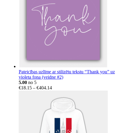
Pateicības uzlīme ar stilizētu tekstu “Thank you” uz
violeta fona (veidne #2)
5.00
no 5
Price
€
18.15
–
€
404.14
range:
€18.15
through
€404.14