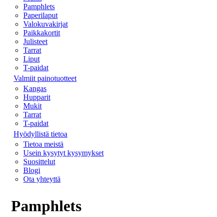
Pamphlets
Paperilaput
Valokuvakirjat
Paikkakortit
Julisteet
Tarrat
Liput
T-paidat
Valmiit painotuotteet
Kangas
Hupparit
Mukit
Tarrat
T-paidat
Hyödyllistä tietoa
Tietoa meistä
Usein kysytyt kysymykset
Suosittelut
Blogi
Ota yhteyttä
Pamphlets