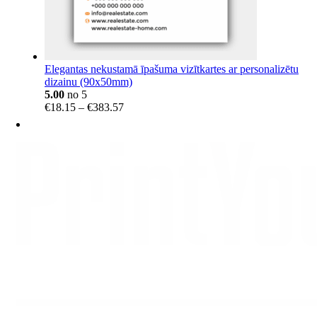
Elegantas nekustamā īpašuma vizītkartes ar personalizētu
dizainu (90x50mm)
5.00
no 5
Price
€
18.15
–
€
383.57
range:
€18.15
through
€383.57