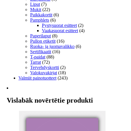
Liput
(7)
Mukit
(22)
Paikkakortit
(6)
Pamphlets
(6)
Pystysuorat esitteet
(2)
Vaakasuorat esitteet
(4)
Paperilaput
(8)
Pullon etiketit
(16)
Ruoka- ja juomavalikko
(6)
Sertifikaatit
(16)
T-paidat
(88)
Tarrat
(72)
Tervehdyskortti
(2)
Valokuvakirjat
(18)
Valmiit painotuotteet
(243)
Vislabāk novērtētie produkti