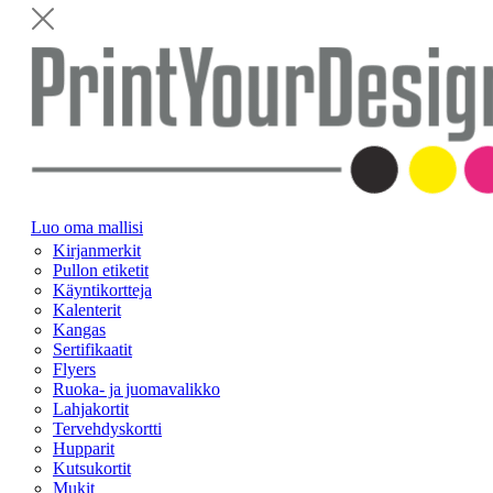
Luo oma mallisi
Kirjanmerkit
Pullon etiketit
Käyntikortteja
Kalenterit
Kangas
Sertifikaatit
Flyers
Ruoka- ja juomavalikko
Lahjakortit
Tervehdyskortti
Hupparit
Kutsukortit
Mukit