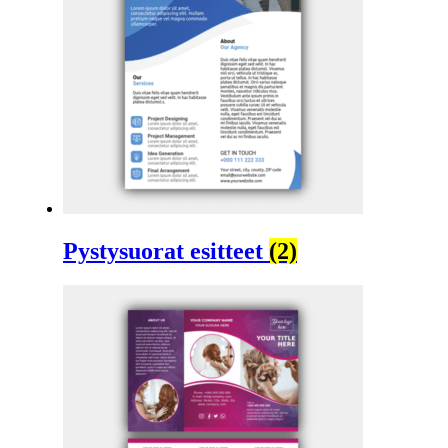
Pystysuorat esitteet
(2)