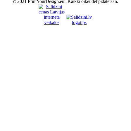
© 2021 PrintYourDesign.eu | Kaikki oikeudet pidätetään.