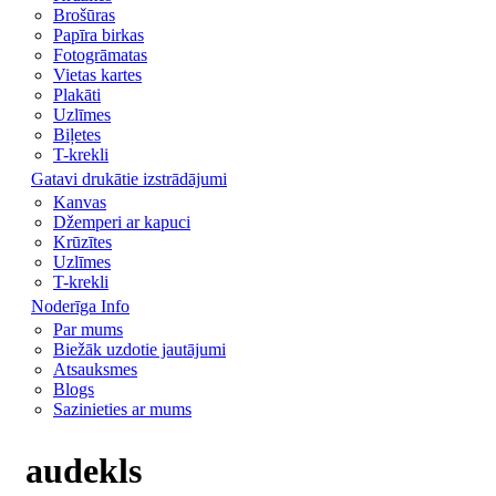
Brošūras
Papīra birkas
Fotogrāmatas
Vietas kartes
Plakāti
Uzlīmes
Biļetes
T-krekli
Gatavi drukātie izstrādājumi
Kanvas
Džemperi ar kapuci
Krūzītes
Uzlīmes
T-krekli
Noderīga Info
Par mums
Biežāk uzdotie jautājumi
Atsauksmes
Blogs
Sazinieties ar mums
audekls