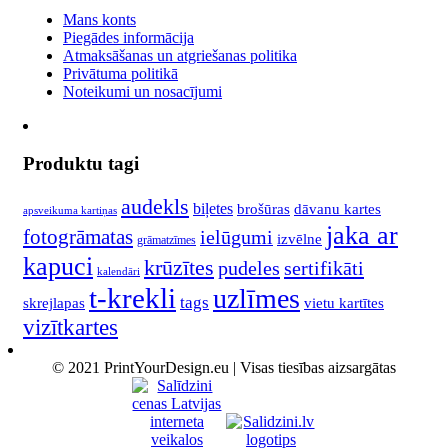
Mans konts
Piegādes informācija
Atmaksāšanas un atgriešanas politika
Privātuma politikā
Noteikumi un nosacījumi
Produktu tagi
audekls
biļetes
brošūras
dāvanu kartes
apsveikuma kartiņas
jaka ar
fotogrāmatas
ielūgumi
izvēlne
grāmatzīmes
kapuci
krūzītes
pudeles
sertifikāti
kalendāri
t-krekli
uzlīmes
tags
skrejlapas
vietu kartītes
vizītkartes
© 2021 PrintYourDesign.eu | Visas tiesības aizsargātas