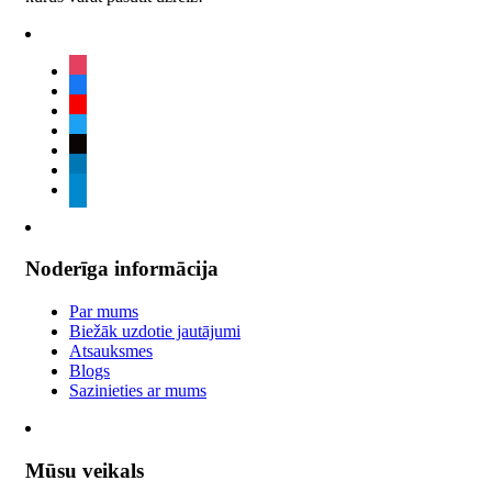
instagram
facebook
youtube
twitter
tiktok
linkedin
telegram
Noderīga informācija
Par mums
Biežāk uzdotie jautājumi
Atsauksmes
Blogs
Sazinieties ar mums
Mūsu veikals