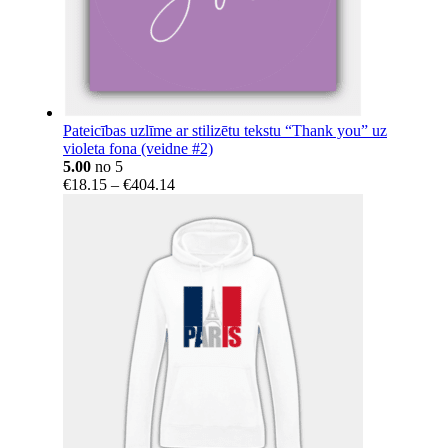
Pateicības uzlīme ar stilizētu tekstu “Thank you” uz
violeta fona (veidne #2)
5.00
no 5
Price
€
18.15
–
€
404.14
range:
€18.15
through
€404.14