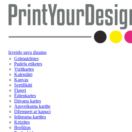
Izveido savu dizainu
Grāmatzīmes
Pudeļu etiķetes
Vizītkartes
Kalendāri
Kanvas
Sertifikāti
Flajeri
Ēdienkartes
Dāvanu kartes
Apsveikuma kartīte
Džemperi ar kapuci
Ielūguma kartītes
Krūzītes
Brošūras