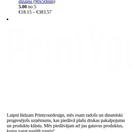
dizainu (90x50mm)
5.00
no 5
Price
€
18.15
–
€
383.57
range:
€18.15
through
€383.57
Laipni lūdzam Printyourdesign, mēs esam radošs un dinamiski
progresējošs uzņēmums, kas piedāvā plašu drukas pakalpojumu
un produktu klāstu. Mēs piedāvājam arī jau gatavus produktus,
kurus varat pasūtīt uzreiz!