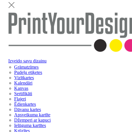
Izveido savu dizainu
Grāmatzīmes
Pudeļu etiķetes
Vizītkartes
Kalendāri
Kanvas
Sertifikāti
Flajeri
Ēdienkartes
Dāvanu kartes
Apsveikuma kartīte
Džemperi ar kapuci
Ielūguma kartītes
Krūzītes