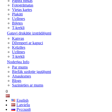
Papīra birkas
Fotogrāmatas
Vietas kartes
Plakāti
Uzlīmes
Biļetes
T-krekli
Gatavi drukātie izstrādājumi
Kanvas
Džemperi ar kapuci
Krūzītes
Uzlīmes
T-krekli
Noderīga Info
Par mums
Biežāk uzdotie jautājumi
Atsauksmes
Blogs
Sazinieties ar mums
0
English
Latviešu
Русский