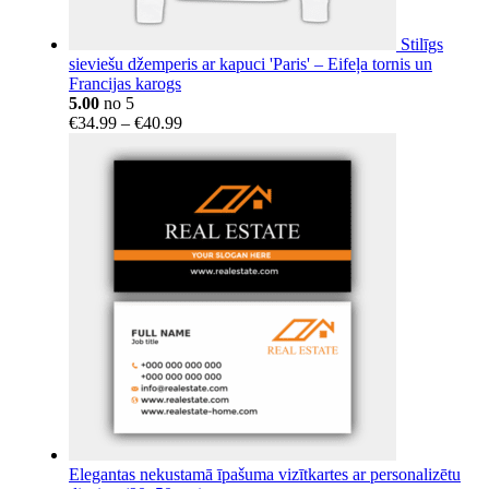
Stilīgs
sieviešu džemperis ar kapuci 'Paris' – Eifeļa tornis un
Francijas karogs
5.00
no 5
Price
€
34.99
–
€
40.99
range:
€34.99
through
€40.99
Elegantas nekustamā īpašuma vizītkartes ar personalizētu