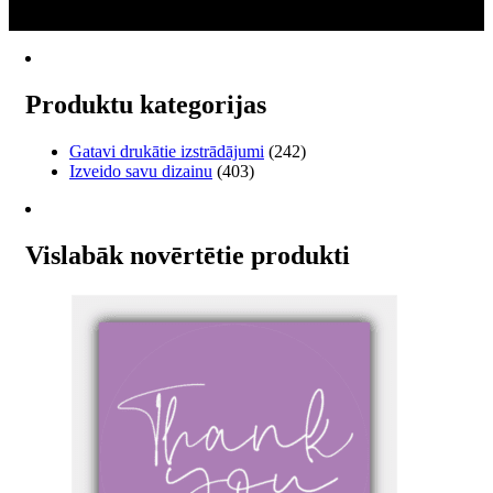
2
multiple
€49.00
→
variants.
The
options
may
Produktu kategorijas
be
chosen
on
Gatavi drukātie izstrādājumi
(242)
the
Izveido savu dizainu
(403)
product
page
Vislabāk novērtētie produkti