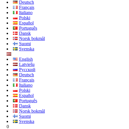
Deutsch
Français
Italiano
Polski
Español
Português
Dansk
Norsk bokmål
Suomi
Svenska
English
Latviešu
Русский
Deutsch
Français
Italiano
Polski
Español
Português
Dansk
Norsk bokmål
Suomi
Svenska
0