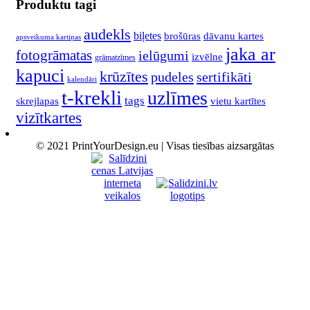
Produktu tagi
audekls
biļetes
brošūras
dāvanu kartes
apsveikuma kartiņas
jaka ar
fotogrāmatas
ielūgumi
izvēlne
grāmatzīmes
kapuci
krūzītes
pudeles
sertifikāti
kalendāri
t-krekli
uzlīmes
tags
skrejlapas
vietu kartītes
vizītkartes
© 2021 PrintYourDesign.eu | Visas tiesības aizsargātas