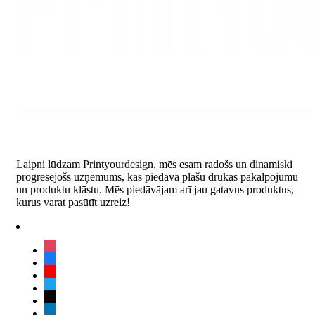
Laipni lūdzam Printyourdesign, mēs esam radošs un dinamiski
progresējošs uzņēmums, kas piedāvā plašu drukas pakalpojumu
un produktu klāstu. Mēs piedāvājam arī jau gatavus produktus,
kurus varat pasūtīt uzreiz!
instagram
facebook
youtube
twitter
tiktok
linkedin