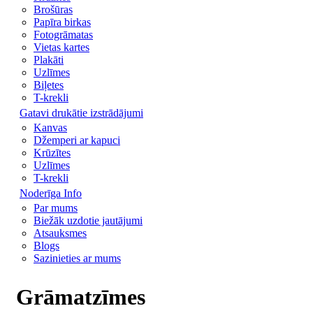
Brošūras
Papīra birkas
Fotogrāmatas
Vietas kartes
Plakāti
Uzlīmes
Biļetes
T-krekli
Gatavi drukātie izstrādājumi
Kanvas
Džemperi ar kapuci
Krūzītes
Uzlīmes
T-krekli
Noderīga Info
Par mums
Biežāk uzdotie jautājumi
Atsauksmes
Blogs
Sazinieties ar mums
Grāmatzīmes