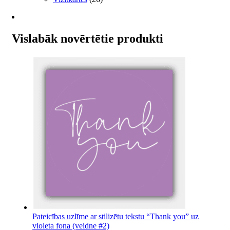
Vislabāk novērtētie produkti
Pateicības uzlīme ar stilizētu tekstu “Thank you” uz
violeta fona (veidne #2)