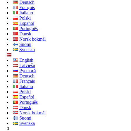
Deutsch
Français
Italiano
Polski
Español
Português
Dansk
Norsk bokmål
Suomi
Svenska
English
Latviešu
Русский
Deutsch
Français
Italiano
Polski
Español
Português
Dansk
Norsk bokmål
Suomi
Svenska
0