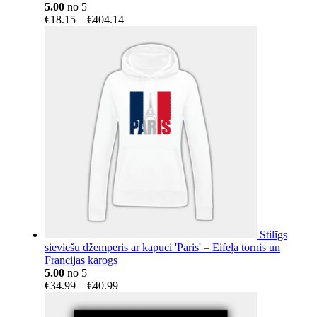
5.00
no 5
Price
€
18.15
–
€
404.14
range:
€18.15
through
€404.14
Stilīgs
sieviešu džemperis ar kapuci 'Paris' – Eifeļa tornis un
Francijas karogs
5.00
no 5
Price
€
34.99
–
€
40.99
range:
€34.99