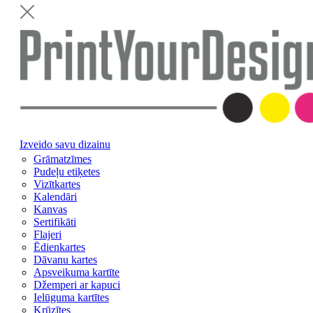
Izveido savu dizainu
Grāmatzīmes
Pudeļu etiķetes
Vizītkartes
Kalendāri
Kanvas
Sertifikāti
Flajeri
Ēdienkartes
Dāvanu kartes
Apsveikuma kartīte
Džemperi ar kapuci
Ielūguma kartītes
Krūzītes