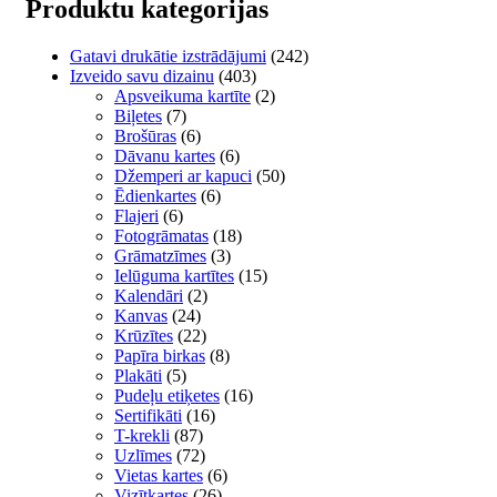
variants.
Produktu kategorijas
The
options
Gatavi drukātie izstrādājumi
(242)
may
Izveido savu dizainu
(403)
be
Apsveikuma kartīte
(2)
chosen
Biļetes
(7)
on
Brošūras
(6)
the
Dāvanu kartes
(6)
product
Džemperi ar kapuci
(50)
page
Ēdienkartes
(6)
Flajeri
(6)
Fotogrāmatas
(18)
Grāmatzīmes
(3)
Ielūguma kartītes
(15)
Kalendāri
(2)
Kanvas
(24)
Krūzītes
(22)
Papīra birkas
(8)
Plakāti
(5)
Pudeļu etiķetes
(16)
Sertifikāti
(16)
T-krekli
(87)
Uzlīmes
(72)
Vietas kartes
(6)
Vizītkartes
(26)