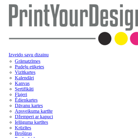
Izveido savu dizainu
Grāmatzīmes
Pudeļu etiķetes
Vizītkartes
Kalendāri
Kanvas
Sertifikāti
Flajeri
Ēdienkartes
Dāvanu kartes
Apsveikuma kartīte
Džemperi ar kapuci
Ielūguma kartītes
Krūzītes
Brošūras