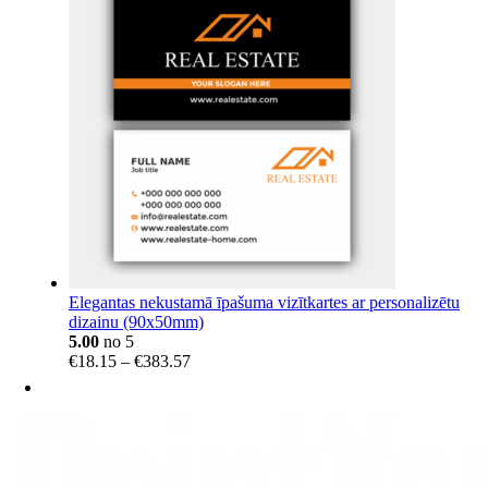
through
€40.99
Elegantas nekustamā īpašuma vizītkartes ar personalizētu
dizainu (90x50mm)
5.00
no 5
Price
€
18.15
–
€
383.57
range:
€18.15
through
€383.57