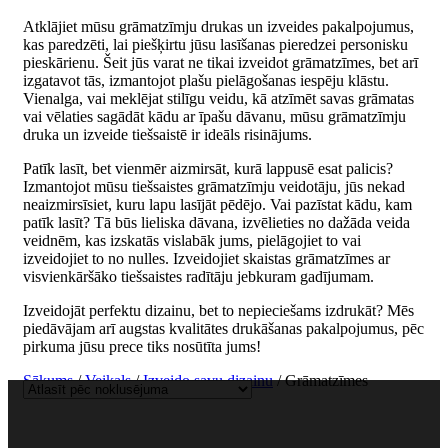
Atklājiet mūsu grāmatzīmju drukas un izveides pakalpojumus,
kas paredzēti, lai piešķirtu jūsu lasīšanas pieredzei personisku
pieskārienu. Šeit jūs varat ne tikai izveidot grāmatzīmes, bet arī
izgatavot tās, izmantojot plašu pielāgošanas iespēju klāstu.
Vienalga, vai meklējat stilīgu veidu, kā atzīmēt savas grāmatas
vai vēlaties sagādāt kādu ar īpašu dāvanu, mūsu grāmatzīmju
druka un izveide tiešsaistē ir ideāls risinājums.
Patīk lasīt, bet vienmēr aizmirsāt, kurā lappusē esat palicis?
Izmantojot mūsu tiešsaistes grāmatzīmju veidotāju, jūs nekad
neaizmirsīsiet, kuru lapu lasījāt pēdējo. Vai pazīstat kādu, kam
patīk lasīt? Tā būs lieliska dāvana, izvēlieties no dažāda veida
veidnēm, kas izskatās vislabāk jums, pielāgojiet to vai
izveidojiet to no nulles. Izveidojiet skaistas grāmatzīmes ar
visvienkāršāko tiešsaistes radītāju jebkuram gadījumam.
Izveidojāt perfektu dizainu, bet to nepieciešams izdrukāt? Mēs
piedāvājam arī augstas kvalitātes drukāšanas pakalpojumus, pēc
pirkuma jūsu prece tiks nosūtīta jums!
Sākums
/
Veikals
/
Izveido savu dizainu
/ Grāmatzīmes