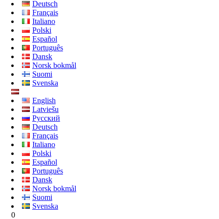
Deutsch
Français
Italiano
Polski
Español
Português
Dansk
Norsk bokmål
Suomi
Svenska
English
Latviešu
Русский
Deutsch
Français
Italiano
Polski
Español
Português
Dansk
Norsk bokmål
Suomi
Svenska
0