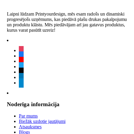
Laipni lūdzam Printyourdesign, mēs esam radošs un dinamiski
progresējošs uzņēmums, kas piedāvā plašu drukas pakalpojumu
un produktu klāstu. Mēs piedāvājam arī jau gatavus produktus,
kurus varat pasūtīt uzreiz!
instagram
facebook
youtube
twitter
tiktok
linkedin
telegram
Noderīga informācija
Par mums
Biežāk uzdotie jautājumi
Atsauksmes
Blogs