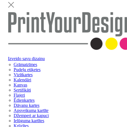
Izveido savu dizainu
Grāmatzīmes
Pudeļu etiķetes
Vizītkartes
Kalendāri
Kanvas
Sertifikāti
Flajeri
Ēdienkartes
Dāvanu kartes
Apsveikuma kartīte
Džemperi ar kapuci
Ielūguma kartītes
Krūzītes