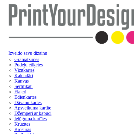
Izveido savu dizainu
Grāmatzīmes
Pudeļu etiķetes
Vizītkartes
Kalendāri
Kanvas
Sertifikāti
Flajeri
Ēdienkartes
Dāvanu kartes
Apsveikuma kartīte
Džemperi ar kapuci
Ielūguma kartītes
Krūzītes
Brošūras