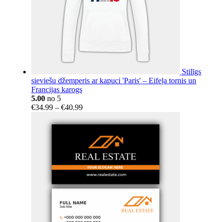
Stilīgs
sieviešu džemperis ar kapuci 'Paris' – Eifeļa tornis un
Francijas karogs
5.00
no 5
Price
€
34.99
–
€
40.99
range:
€34.99
through
€40.99