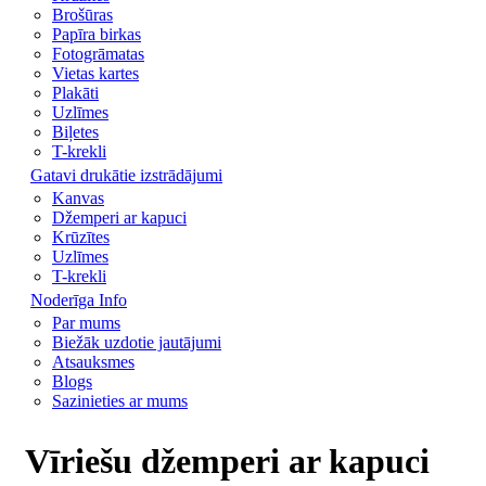
Brošūras
Papīra birkas
Fotogrāmatas
Vietas kartes
Plakāti
Uzlīmes
Biļetes
T-krekli
Gatavi drukātie izstrādājumi
Kanvas
Džemperi ar kapuci
Krūzītes
Uzlīmes
T-krekli
Noderīga Info
Par mums
Biežāk uzdotie jautājumi
Atsauksmes
Blogs
Sazinieties ar mums
Vīriešu džemperi ar kapuci