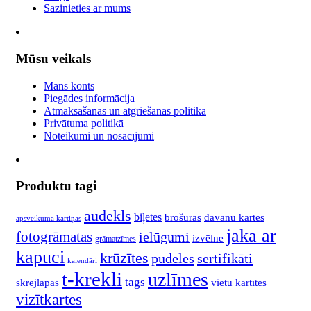
Sazinieties ar mums
Mūsu veikals
Mans konts
Piegādes informācija
Atmaksāšanas un atgriešanas politika
Privātuma politikā
Noteikumi un nosacījumi
Produktu tagi
audekls
biļetes
brošūras
dāvanu kartes
apsveikuma kartiņas
jaka ar
fotogrāmatas
ielūgumi
izvēlne
grāmatzīmes
kapuci
krūzītes
pudeles
sertifikāti
kalendāri
t-krekli
uzlīmes
tags
skrejlapas
vietu kartītes
vizītkartes