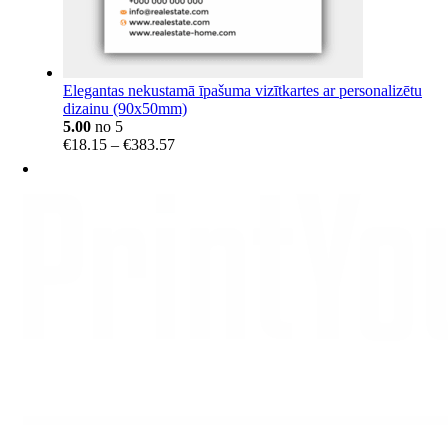
Elegantas nekustamā īpašuma vizītkartes ar personalizētu
dizainu (90x50mm)
5.00
no 5
Price
€
18.15
–
€
383.57
range:
€18.15
through
€383.57