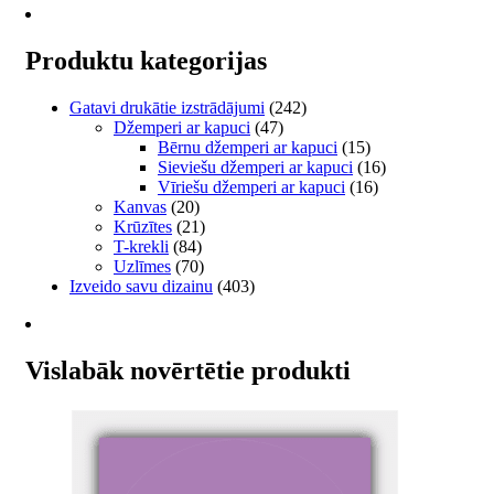
options
may
Produktu kategorijas
be
chosen
on
Gatavi drukātie izstrādājumi
(242)
the
Džemperi ar kapuci
(47)
product
Bērnu džemperi ar kapuci
(15)
page
Sieviešu džemperi ar kapuci
(16)
Vīriešu džemperi ar kapuci
(16)
Kanvas
(20)
Krūzītes
(21)
T-krekli
(84)
Uzlīmes
(70)
Izveido savu dizainu
(403)
Vislabāk novērtētie produkti