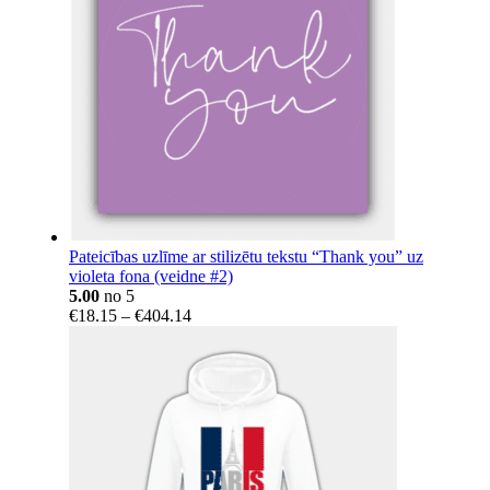
Pateicības uzlīme ar stilizētu tekstu “Thank you” uz
violeta fona (veidne #2)
5.00
no 5
Price
€
18.15
–
€
404.14
range:
€18.15
through
€404.14