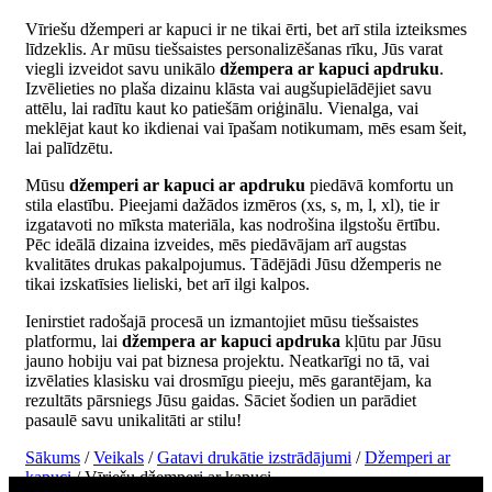
Vīriešu džemperi ar kapuci ir ne tikai ērti, bet arī stila izteiksmes
līdzeklis. Ar mūsu tiešsaistes personalizēšanas rīku, Jūs varat
viegli izveidot savu unikālo
džempera ar kapuci apdruku
.
Izvēlieties no plaša dizainu klāsta vai augšupielādējiet savu
attēlu, lai radītu kaut ko patiešām oriģinālu. Vienalga, vai
meklējat kaut ko ikdienai vai īpašam notikumam, mēs esam šeit,
lai palīdzētu.
Mūsu
džemperi ar kapuci ar apdruku
piedāvā komfortu un
stila elastību. Pieejami dažādos izmēros (xs, s, m, l, xl), tie ir
izgatavoti no mīksta materiāla, kas nodrošina ilgstošu ērtību.
Pēc ideālā dizaina izveides, mēs piedāvājam arī augstas
kvalitātes drukas pakalpojumus. Tādējādi Jūsu džemperis ne
tikai izskatīsies lieliski, bet arī ilgi kalpos.
Ienirstiet radošajā procesā un izmantojiet mūsu tiešsaistes
platformu, lai
džempera ar kapuci apdruka
kļūtu par Jūsu
jauno hobiju vai pat biznesa projektu. Neatkarīgi no tā, vai
izvēlaties klasisku vai drosmīgu pieeju, mēs garantējam, ka
rezultāts pārsniegs Jūsu gaidas. Sāciet šodien un parādiet
pasaulē savu unikalitāti ar stilu!
Sākums
/
Veikals
/
Gatavi drukātie izstrādājumi
/
Džemperi ar
kapuci
/ Vīriešu džemperi ar kapuci