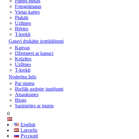
Papīra birkas
Fotogrāmatas
Vietas kartes
Plakāti
Uzlīmes
Biļetes
T-krekli
Gatavi drukātie izstrādājumi
Kanvas
Džemperi ar kapuci
Krūzītes
Uzlīmes
T-krekli
Noderīga Info
Par mums
Biežāk uzdotie jautājumi
Atsauksmes
Blogs
Sazinieties ar mums
0
English
Latviešu
Русский