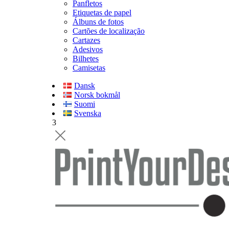
Panfletos
Etiquetas de papel
Álbuns de fotos
Cartões de localização
Cartazes
Adesivos
Bilhetes
Camisetas
Dansk
Norsk bokmål
Suomi
Svenska
3