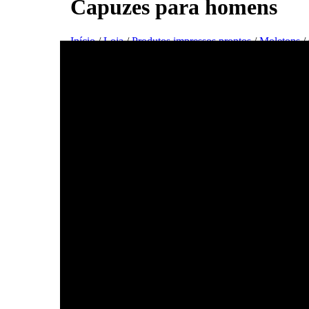
Capuzes para homens
Início
/
Loja
/
Produtos impressos prontos
/
Moletons
/
O melhor pai de sempre, preto e br