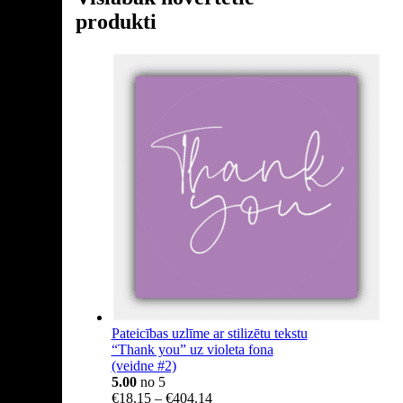
produkti
Pateicības uzlīme ar stilizētu tekstu
“Thank you” uz violeta fona
(veidne #2)
5.00
no 5
Price
€
18.15
–
€
404.14