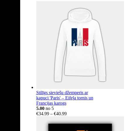
range:
€18.15
through
€404.14
Stilīgs sieviešu džemperis ar
kapuci 'Paris' – Eifeļa tornis un
Francijas karogs
5.00
no 5
Price
€
34.99
–
€
40.99
range:
€34.99
through