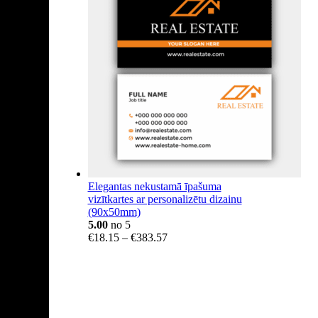
€40.99
Elegantas nekustamā īpašuma
vizītkartes ar personalizētu dizainu
(90x50mm)
5.00
no 5
Price
€
18.15
–
€
383.57
range:
€18.15
through
€383.57