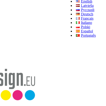
English
Latviešu
Русский
Deutsch
Français
Italiano
Polski
Español
Português