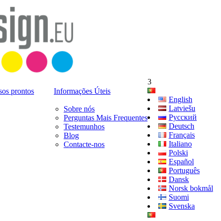
3
sos prontos
Informações Úteis
English
Latviešu
Sobre nós
Русский
Perguntas Mais Frequentes
Deutsch
Testemunhos
Français
Blog
Italiano
Contacte-nos
Polski
Español
Português
Dansk
Norsk bokmål
Suomi
Svenska